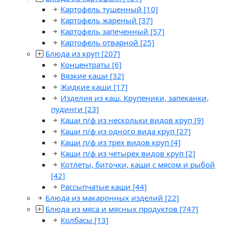
Картофель тушенный
[10]
Картофель жареный
[37]
Картофель запеченный
[57]
Картофель отварной
[25]
Блюда из круп
[207]
Концентраты
[6]
Вязкие каши
[32]
Жидкие каши
[17]
Изделия из каш. Крупеники, запеканки,
пудинги
[23]
Каши п/ф из нескольки видов круп
[9]
Каши п/ф из одного вида круп
[27]
Каши п/ф из трех видов круп
[4]
Каши п/ф из четырех видов круп
[2]
Котлеты, биточки, каши с мясом и рыбой
[42]
Рассыпчатые каши
[44]
Блюда из макаронных изделий
[22]
Блюда из мяса и мясных продуктов
[747]
Колбасы
[13]