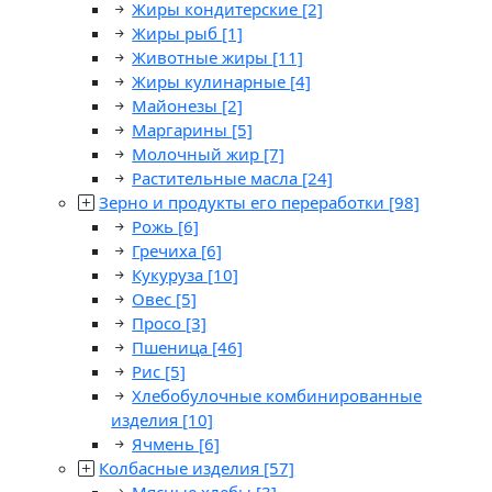
Жиры кондитерские
[2]
Жиры рыб
[1]
Животные жиры
[11]
Жиры кулинарные
[4]
Майонезы
[2]
Маргарины
[5]
Молочный жир
[7]
Растительные масла
[24]
Зерно и продукты его переработки
[98]
Рожь
[6]
Гречиха
[6]
Кукуруза
[10]
Овес
[5]
Просо
[3]
Пшеница
[46]
Рис
[5]
Хлебобулочные комбинированные
изделия
[10]
Ячмень
[6]
Колбасные изделия
[57]