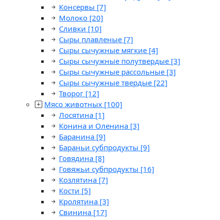
Консервы
[7]
Молоко
[20]
Сливки
[10]
Сыры плавленые
[7]
Сыры сычужные мягкие
[4]
Сыры сычужные полутвердые
[3]
Сыры сычужные рассольные
[3]
Сыры сычужные твердые
[22]
Творог
[12]
Мясо животных
[100]
Лосятина
[1]
Конина и Оленина
[3]
Баранина
[9]
Бараньи субпродукты
[9]
Говядина
[8]
Говяжьи субпродукты
[16]
Козлятина
[7]
Кости
[5]
Кролятина
[3]
Свинина
[17]