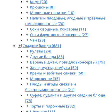
Кофе
[20]
Крюшоны
[8]
Молочные напитки
[10]
Напитки плодовые, ягодные и травяные
негазированные
[70]
Соки овощные. Консервы
[11]
Соки фруктовые. Консервы
[27]
Чай
[28]
Сладкие блюда
[681]
Рулеты
[24]
Другие блюда
[85]
Варенье, джем, повидло (консервы)
[79]
Желе, муссы, самбуки
[59]
Кремы и взбитые сливки
[60]
Мороженое
[35]
Плоды и ягоды свежие и
быстрозамороженные
[21]
Суфле, пудинги и другие сладкие блюда
[75]
Торты и пирожные
[232]
Шоколад
[11]