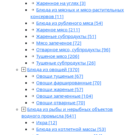
Жаренное на углях
[3]
Блюда из мясных и мясо-растительных
консервов
[11]
Блюда из рубленого мяса
[54]
Жареное мясо
[211]
Жареные субпродукты
[51]
Мясо запеченое
[72]
Отварное мясо, субпродукты
[96]
Тушеное мясо
[206]
Тушеные субпродукты
[26]
Блюда из овощей
[370]
Овощи тушеные
[67]
Овощи фаршированные
[70]
Овощи жареные
[57]
Овощи запеченные
[104]
Овощи отварные
[70]
Блюда из рыбы и нерыбных объектов
водного промысла
[641]
Икра
[12]
Блюда из котлетной массы
[53]