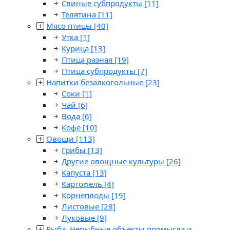
Свиные субпродукты
[11]
Телятина
[11]
Мясо птицы
[40]
Утка
[1]
Курица
[13]
Птица разная
[19]
Птица субпродукты
[7]
Напитки безалкогольные
[23]
Соки
[1]
Чай
[6]
Вода
[6]
Кофе
[10]
Овощи
[113]
Грибы
[13]
Другие овощные культуры
[26]
Капуста
[13]
Картофель
[4]
Корнеплоды
[19]
Листовые
[28]
Луковые
[9]
Рыба. Нерыбные объекты промысла и