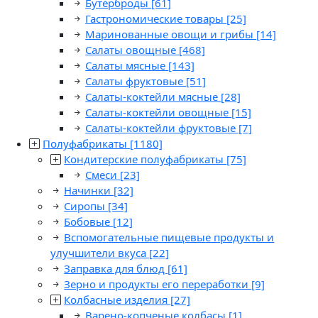
Бутерброды
[61]
Гастрономические товары
[25]
Маринованные овощи и грибы
[14]
Салаты овощные
[468]
Салаты мясные
[143]
Салаты фруктовые
[51]
Салаты-коктейли мясные
[28]
Салаты-коктейли овощные
[15]
Салаты-коктейли фруктовые
[7]
Полуфабрикаты
[1180]
Кондитерские полуфабрикаты
[75]
Смеси
[23]
Начинки
[32]
Сиропы
[34]
Бобовые
[12]
Вспомогательные пищевые продукты и
улучшители вкуса
[22]
Заправка для блюд
[61]
Зерно и продукты его переработки
[9]
Колбасные изделия
[27]
Варено-копченые колбасы
[1]