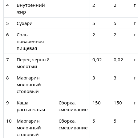
4
Внутренний
2
2
г
жир
5
Сухари
5
5
г
6
Соль
2
2
г
поваренная
пищевая
7
Перец черный
0,02
0,02
г
молотый
8
Маргарин
3
3
г
молочный
столовый
9
Каша
Сборка,
150
150
г
рассыпчатая
смешивание
10
Маргарин
Сборка,
5
5
г
молочный
смешивание
столовый