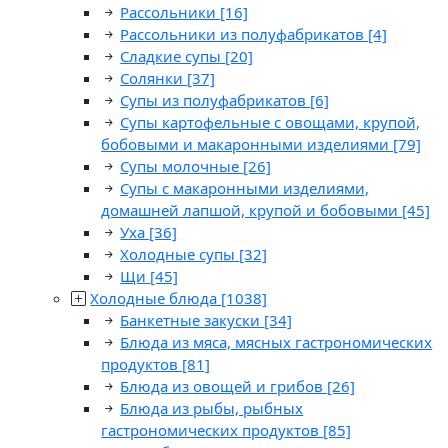
Рассольники
[16]
Рассольники из полуфабрикатов
[4]
Сладкие супы
[20]
Солянки
[37]
Супы из полуфабрикатов
[6]
Супы картофельные с овощами, крупой,
бобовыми и макаронными изделиями
[79]
Супы молочные
[26]
Супы с макаронными изделиями,
домашней лапшой, крупой и бобовыми
[45]
Уха
[36]
Холодные супы
[32]
Щи
[45]
Холодные блюда
[1038]
Банкетные закуски
[34]
Блюда из мяса, мясных гастрономических
продуктов
[81]
Блюда из овощей и грибов
[26]
Блюда из рыбы, рыбных
гастрономических продуктов
[85]