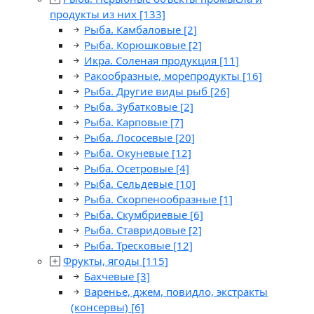
продукты из них
[133]
Рыба. Камбаловые
[2]
Рыба. Корюшковые
[2]
Икра. Соленая продукция
[11]
Ракообразные, морепродукты
[16]
Рыба. Другие виды рыб
[26]
Рыба. Зубатковые
[2]
Рыба. Карповые
[7]
Рыба. Лососевые
[20]
Рыба. Окуневые
[12]
Рыба. Осетровые
[4]
Рыба. Сельдевые
[10]
Рыба. Скорпенообразные
[1]
Рыба. Скумбриевые
[6]
Рыба. Ставридовые
[2]
Рыба. Тресковые
[12]
Фрукты, ягоды
[115]
Бахчевые
[3]
Варенье, джем, повидло, экстракты
(консервы)
[6]