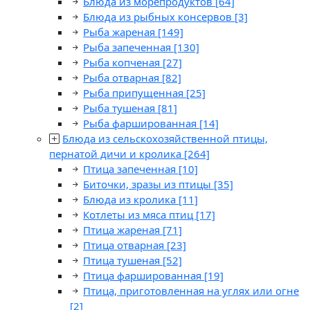
Блюда из морепродуктов
[64]
Блюда из рыбных консервов
[3]
Рыба жареная
[149]
Рыба запеченная
[130]
Рыба копченая
[27]
Рыба отварная
[82]
Рыба припущенная
[25]
Рыба тушеная
[81]
Рыба фаршированная
[14]
Блюда из сельскохозяйственной птицы,
пернатой дичи и кролика
[264]
Птица запеченная
[10]
Биточки, зразы из птицы
[35]
Блюда из кролика
[11]
Котлеты из мяса птиц
[17]
Птица жареная
[71]
Птица отварная
[23]
Птица тушеная
[52]
Птица фаршированная
[19]
Птица, приготовленная на углях или огне
[2]