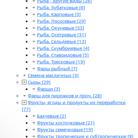
Рыба - другие виды
[26]
Рыба. Зубатковые
[6]
Рыба. Карповые
[3]
Рыба. Лососевые
[29]
Рыба. Окуневые
[33]
Рыба. Осетровые
[31]
Рыба. Сельдевые
[13]
Рыба. Скумбриевые
[4]
Рыба. Ставридовые
[5]
Рыба. Тресковые
[19]
Фарш рыбный
[7]
Семена масличных
[3]
Сыры
[29]
Фарши
[3]
Фарш для пирожков и проч.
[28]
Фрукты, ягоды и продукты их переработки
[77]
Бахчевые
[2]
Фрукты косточковые
[21]
Фрукты семечковые
[19]
Фрукты тропические и субтропические
[9]