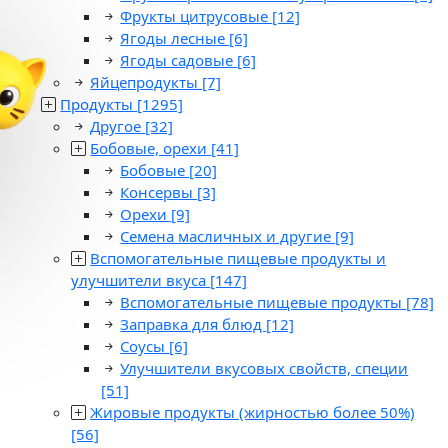
Фрукты цитрусовые
[12]
Ягоды лесные
[6]
Ягоды садовые
[6]
Яйцепродукты
[7]
Продукты
[1295]
Другое
[32]
Бобовые, орехи
[41]
Бобовые
[20]
Консервы
[3]
Орехи
[9]
Семена масличных и другие
[9]
Вспомогательные пищевые продукты и
улучшители вкуса
[147]
Вспомогательные пищевые продукты
[78]
Заправка для блюд
[12]
Соусы
[6]
Улучшители вкусовых свойств, специи
[51]
Жировые продукты (жирностью более 50%)
[56]