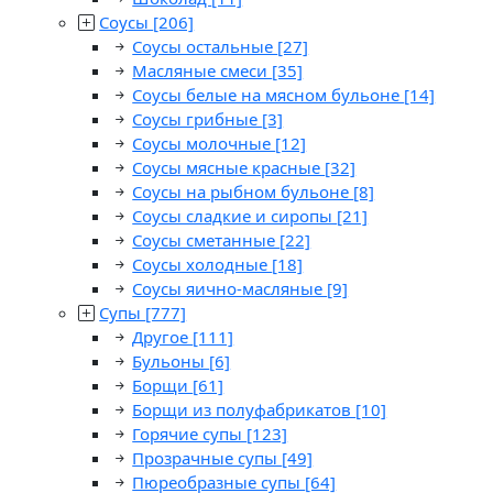
Соусы
[206]
Соусы остальные
[27]
Масляные смеси
[35]
Соусы белые на мясном бульоне
[14]
Соусы грибные
[3]
Соусы молочные
[12]
Соусы мясные красные
[32]
Соусы на рыбном бульоне
[8]
Соусы сладкие и сиропы
[21]
Соусы сметанные
[22]
Соусы холодные
[18]
Соусы яично-масляные
[9]
Супы
[777]
Другое
[111]
Бульоны
[6]
Борщи
[61]
Борщи из полуфабрикатов
[10]
Горячие супы
[123]
Прозрачные супы
[49]
Пюреобразные супы
[64]