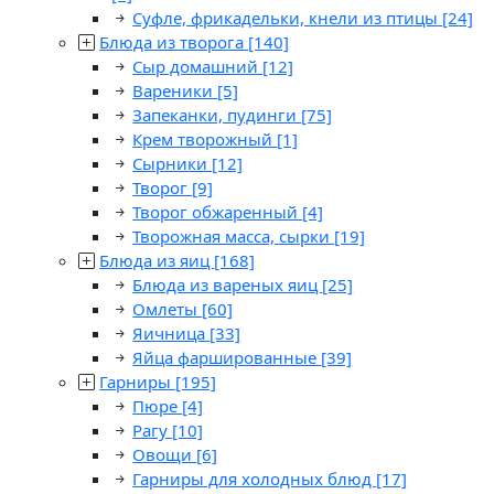
Суфле, фрикадельки, кнели из птицы
[24]
Блюда из творога
[140]
Сыр домашний
[12]
Вареники
[5]
Запеканки, пудинги
[75]
Крем творожный
[1]
Сырники
[12]
Творог
[9]
Творог обжаренный
[4]
Творожная масса, сырки
[19]
Блюда из яиц
[168]
Блюда из вареных яиц
[25]
Омлеты
[60]
Яичница
[33]
Яйца фаршированные
[39]
Гарниры
[195]
Пюре
[4]
Рагу
[10]
Овощи
[6]
Гарниры для холодных блюд
[17]