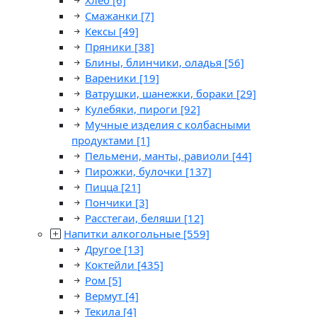
Хлеб
[6]
Смажанки
[7]
Кексы
[49]
Пряники
[38]
Блины, блинчики, оладья
[56]
Вареники
[19]
Ватрушки, шанежки, бораки
[29]
Кулебяки, пироги
[92]
Мучные изделия с колбасными
продуктами
[1]
Пельмени, манты, равиоли
[44]
Пирожки, булочки
[137]
Пицца
[21]
Пончики
[3]
Расстегаи, беляши
[12]
Напитки алкогольные
[559]
Другое
[13]
Коктейли
[435]
Ром
[5]
Вермут
[4]
Текила
[4]