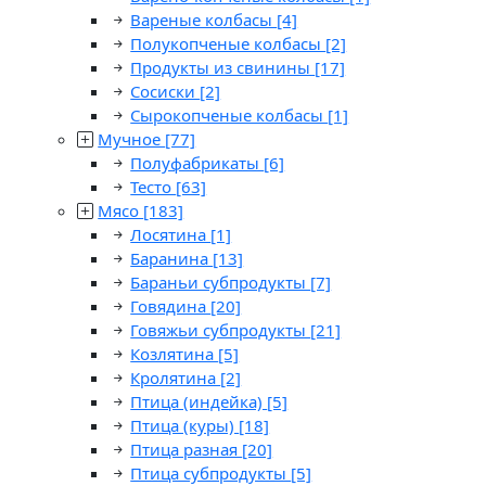
Вареные колбасы
[4]
Полукопченые колбасы
[2]
Продукты из свинины
[17]
Сосиски
[2]
Сырокопченые колбасы
[1]
Мучное
[77]
Полуфабрикаты
[6]
Тесто
[63]
Мясо
[183]
Лосятина
[1]
Баранина
[13]
Бараньи субпродукты
[7]
Говядина
[20]
Говяжьи субпродукты
[21]
Козлятина
[5]
Кролятина
[2]
Птица (индейка)
[5]
Птица (куры)
[18]
Птица разная
[20]
Птица субпродукты
[5]