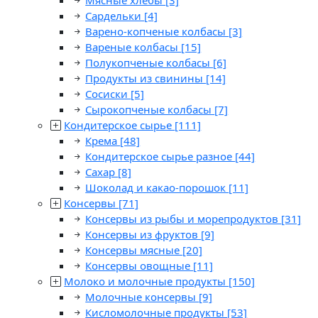
Мясные хлебы
[3]
Сардельки
[4]
Варено-копченые колбасы
[3]
Вареные колбасы
[15]
Полукопченые колбасы
[6]
Продукты из свинины
[14]
Сосиски
[5]
Сырокопченые колбасы
[7]
Кондитерское сырье
[111]
Крема
[48]
Кондитерское сырье разное
[44]
Сахар
[8]
Шоколад и какао-порошок
[11]
Консервы
[71]
Консервы из рыбы и морепродуктов
[31]
Консервы из фруктов
[9]
Консервы мясные
[20]
Консервы овощные
[11]
Молоко и молочные продукты
[150]
Молочные консервы
[9]
Кисломолочные продукты
[53]