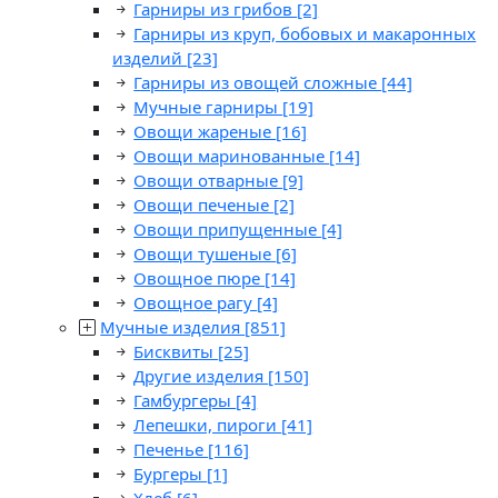
Гарниры из грибов
[2]
Гарниры из круп, бобовых и макаронных
изделий
[23]
Гарниры из овощей сложные
[44]
Мучные гарниры
[19]
Овощи жареные
[16]
Овощи маринованные
[14]
Овощи отварные
[9]
Овощи печеные
[2]
Овощи припущенные
[4]
Овощи тушеные
[6]
Овощное пюре
[14]
Овощное рагу
[4]
Мучные изделия
[851]
Бисквиты
[25]
Другие изделия
[150]
Гамбургеры
[4]
Лепешки, пироги
[41]
Печенье
[116]
Бургеры
[1]