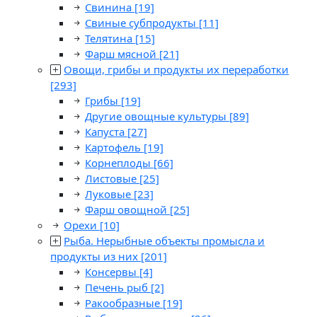
Свинина
[19]
Свиные субпродукты
[11]
Телятина
[15]
Фарш мясной
[21]
Овощи, грибы и продукты их переработки
[293]
Грибы
[19]
Другие овощные культуры
[89]
Капуста
[27]
Картофель
[19]
Корнеплоды
[66]
Листовые
[25]
Луковые
[23]
Фарш овощной
[25]
Орехи
[10]
Рыба. Нерыбные объекты промысла и
продукты из них
[201]
Консервы
[4]
Печень рыб
[2]
Ракообразные
[19]