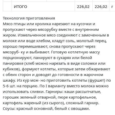
ИТОГО
226,02
226,02
г
Технология приготовления
Мясо птицы или кролика нарезают на кусочки и
пропускают через мясорубку вместе с внутренним
жиром. Измельченное мясо соединяют с замоченным в
молоке или воде хлебом, кладут соль, молотый перец,
хорошо перемешивают, снова пропускают через
мясоруб- ку и выбивают. Готовую котлетную массу
порционируют, панируют в сухарях или белой
панировке (хлеб можно нарезать в виде соломки или
кубиков), формуют котлеты, которые затем обжаривают
с обеих сторон и доводят до готовности в жарочном
шкафу. Из кур мож- но приготовить котлеты (фуршет) по
5-6 шт. на порцию. По I варианту вместо молока можно
использовать сливки. Гарниры: каши рассыпчатые,
горошек зеленый отварной, пюре картофельное,
картофель жареный (из сырого), сложный гарнир.
Соусы: красный основной, белый с овощами.