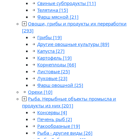
Свиные субпродукты
[11]
Телятина
[15]
Фарш мясной
[21]
Овощи, грибы и продукты их переработки
[293]
Грибы
[19]
Другие овощные культуры
[89]
Капуста
[27]
Картофель
[19]
Корнеплоды
[66]
Листовые
[25]
Луковые
[23]
Фарш овощной
[25]
Орехи
[10]
Рыба. Нерыбные объекты промысла и
продукты из них
[201]
Консервы
[4]
Печень рыб
[2]
Ракообразные
[19]
Рыба - другие виды
[26]