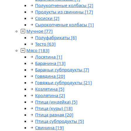
Полукопченые колбасы
[2]
Продукты из свинины
[17]
Сосиски
[2]
Сырокопченые колбасы
[1]
Мучное
[77]
Полуфабрикаты
[6]
Тесто
[63]
Мясо
[183]
Лосятина
[1]
Баранина
[13]
Бараньи субпродукты
[7]
Говядина
[20]
Говяжьи субпродукты
[21]
Козлятина
[5]
Кролятина
[2]
Птица (индейка)
[5]
Птица (куры)
[18]
Птица разная
[20]
Птица субпродукты
[5]
Свинина
[19]