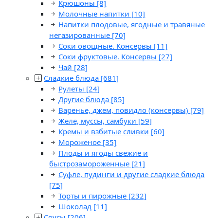
Крюшоны
[8]
Молочные напитки
[10]
Напитки плодовые, ягодные и травяные
негазированные
[70]
Соки овощные. Консервы
[11]
Соки фруктовые. Консервы
[27]
Чай
[28]
Сладкие блюда
[681]
Рулеты
[24]
Другие блюда
[85]
Варенье, джем, повидло (консервы)
[79]
Желе, муссы, самбуки
[59]
Кремы и взбитые сливки
[60]
Мороженое
[35]
Плоды и ягоды свежие и
быстрозамороженные
[21]
Суфле, пудинги и другие сладкие блюда
[75]
Торты и пирожные
[232]
Шоколад
[11]
Соусы
[206]