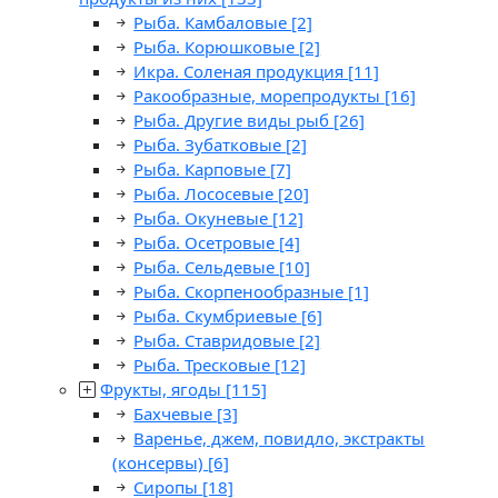
Рыба. Камбаловые
[2]
Рыба. Корюшковые
[2]
Икра. Соленая продукция
[11]
Ракообразные, морепродукты
[16]
Рыба. Другие виды рыб
[26]
Рыба. Зубатковые
[2]
Рыба. Карповые
[7]
Рыба. Лососевые
[20]
Рыба. Окуневые
[12]
Рыба. Осетровые
[4]
Рыба. Сельдевые
[10]
Рыба. Скорпенообразные
[1]
Рыба. Скумбриевые
[6]
Рыба. Ставридовые
[2]
Рыба. Тресковые
[12]
Фрукты, ягоды
[115]
Бахчевые
[3]
Варенье, джем, повидло, экстракты
(консервы)
[6]
Сиропы
[18]