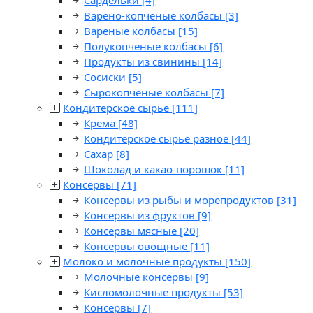
Сардельки
[4]
Варено-копченые колбасы
[3]
Вареные колбасы
[15]
Полукопченые колбасы
[6]
Продукты из свинины
[14]
Сосиски
[5]
Сырокопченые колбасы
[7]
Кондитерское сырье
[111]
Крема
[48]
Кондитерское сырье разное
[44]
Сахар
[8]
Шоколад и какао-порошок
[11]
Консервы
[71]
Консервы из рыбы и морепродуктов
[31]
Консервы из фруктов
[9]
Консервы мясные
[20]
Консервы овощные
[11]
Молоко и молочные продукты
[150]
Молочные консервы
[9]
Кисломолочные продукты
[53]
Консервы
[7]