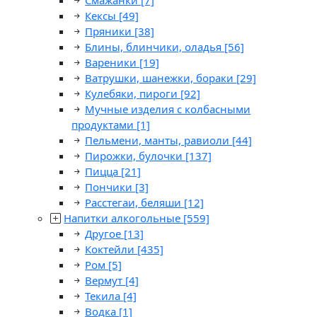
Смажанки
[7]
Кексы
[49]
Пряники
[38]
Блины, блинчики, оладья
[56]
Вареники
[19]
Ватрушки, шанежки, бораки
[29]
Кулебяки, пироги
[92]
Мучные изделия с колбасными
продуктами
[1]
Пельмени, манты, равиоли
[44]
Пирожки, булочки
[137]
Пицца
[21]
Пончики
[3]
Расстегаи, беляши
[12]
Напитки алкогольные
[559]
Другое
[13]
Коктейли
[435]
Ром
[5]
Вермут
[4]
Текила
[4]
Водка
[1]