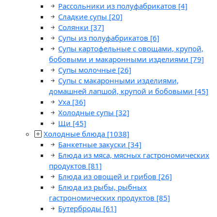
Рассольники из полуфабрикатов
[4]
Сладкие супы
[20]
Солянки
[37]
Супы из полуфабрикатов
[6]
Супы картофельные с овощами, крупой,
бобовыми и макаронными изделиями
[79]
Супы молочные
[26]
Супы с макаронными изделиями,
домашней лапшой, крупой и бобовыми
[45]
Уха
[36]
Холодные супы
[32]
Щи
[45]
Холодные блюда
[1038]
Банкетные закуски
[34]
Блюда из мяса, мясных гастрономических
продуктов
[81]
Блюда из овощей и грибов
[26]
Блюда из рыбы, рыбных
гастрономических продуктов
[85]
Бутерброды
[61]