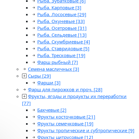
Рыба. Зубатковые
[6]
Рыба. Карповые
[3]
Рыба. Лососевые
[29]
Рыба. Окуневые
[33]
Рыба. Осетровые
[31]
Рыба. Сельдевые
[13]
Рыба. Скумбриевые
[4]
Рыба. Ставридовые
[5]
Рыба. Тресковые
[19]
Фарш рыбный
[7]
Семена масличных
[3]
Сыры
[29]
Фарши
[3]
Фарш для пирожков и проч.
[28]
Фрукты, ягоды и продукты их переработки
[77]
Бахчевые
[2]
Фрукты косточковые
[21]
Фрукты семечковые
[19]
Фрукты тропические и субтропические
[9]
Фрукты цитрусовые
[12]