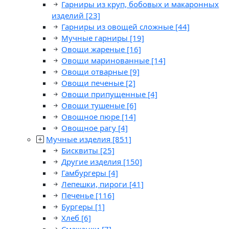
Гарниры из круп, бобовых и макаронных
изделий
[23]
Гарниры из овощей сложные
[44]
Мучные гарниры
[19]
Овощи жареные
[16]
Овощи маринованные
[14]
Овощи отварные
[9]
Овощи печеные
[2]
Овощи припущенные
[4]
Овощи тушеные
[6]
Овощное пюре
[14]
Овощное рагу
[4]
Мучные изделия
[851]
Бисквиты
[25]
Другие изделия
[150]
Гамбургеры
[4]
Лепешки, пироги
[41]
Печенье
[116]
Бургеры
[1]
Хлеб
[6]