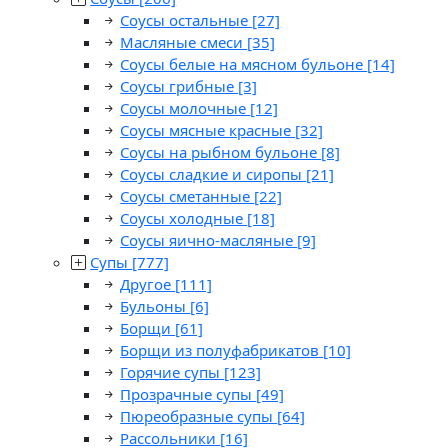
Соусы остальные
[27]
Масляные смеси
[35]
Соусы белые на мясном бульоне
[14]
Соусы грибные
[3]
Соусы молочные
[12]
Соусы мясные красные
[32]
Соусы на рыбном бульоне
[8]
Соусы сладкие и сиропы
[21]
Соусы сметанные
[22]
Соусы холодные
[18]
Соусы яично-масляные
[9]
Супы
[777]
Другое
[111]
Бульоны
[6]
Борщи
[61]
Борщи из полуфабрикатов
[10]
Горячие супы
[123]
Прозрачные супы
[49]
Пюреобразные супы
[64]
Рассольники
[16]