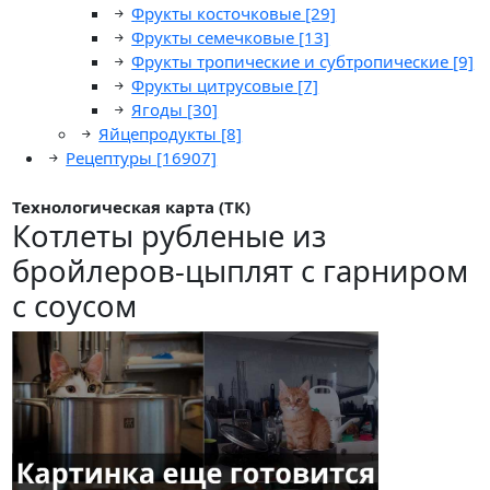
Фрукты косточковые
[29]
Фрукты семечковые
[13]
Фрукты тропические и субтропические
[9]
Фрукты цитрусовые
[7]
Ягоды
[30]
Яйцепродукты
[8]
Рецептуры
[16907]
Технологическая карта (ТК)
Котлеты рубленые из
бройлеров-цыплят с гарниром
с соусом