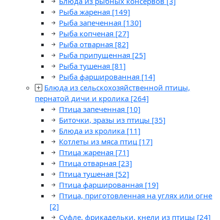
Блюда из рыбных консервов
[3]
Рыба жареная
[149]
Рыба запеченная
[130]
Рыба копченая
[27]
Рыба отварная
[82]
Рыба припущенная
[25]
Рыба тушеная
[81]
Рыба фаршированная
[14]
Блюда из сельскохозяйственной птицы,
пернатой дичи и кролика
[264]
Птица запеченная
[10]
Биточки, зразы из птицы
[35]
Блюда из кролика
[11]
Котлеты из мяса птиц
[17]
Птица жареная
[71]
Птица отварная
[23]
Птица тушеная
[52]
Птица фаршированная
[19]
Птица, приготовленная на углях или огне
[2]
Суфле, фрикадельки, кнели из птицы
[24]