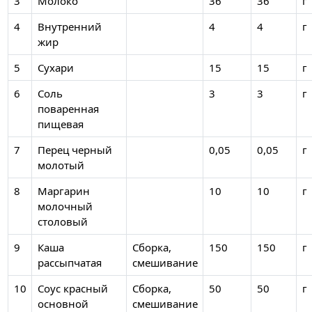
3
Молоко
36
36
г
4
Внутренний
4
4
г
жир
5
Сухари
15
15
г
6
Соль
3
3
г
поваренная
пищевая
7
Перец черный
0,05
0,05
г
молотый
8
Маргарин
10
10
г
молочный
столовый
9
Каша
Сборка,
150
150
г
рассыпчатая
смешивание
10
Соус красный
Сборка,
50
50
г
основной
смешивание