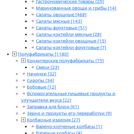
Гастрономические товары
[25]
Маринованные овощи и грибы
[14]
Салаты овощные
[468]
Салаты мясные
[143]
Салаты фруктовые
[51]
Салаты-коктейли мясные
[28]
Салаты-коктейли овощные
[15]
Салаты-коктейли фруктовые
[7]
Полуфабрикаты
[1180]
Кондитерские полуфабрикаты
[75]
Смеси
[23]
Начинки
[32]
Сиропы
[34]
Бобовые
[12]
Вспомогательные пищевые продукты и
улучшители вкуса
[22]
Заправка для блюд
[61]
Зерно и продукты его переработки
[9]
Колбасные изделия
[27]
Варено-копченые колбасы
[1]
Вареные колбасы
[4]