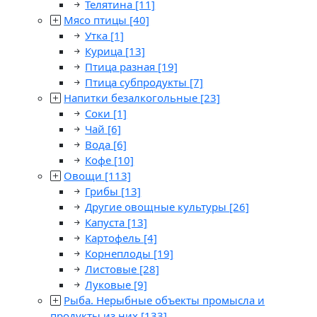
Телятина
[11]
Мясо птицы
[40]
Утка
[1]
Курица
[13]
Птица разная
[19]
Птица субпродукты
[7]
Напитки безалкогольные
[23]
Соки
[1]
Чай
[6]
Вода
[6]
Кофе
[10]
Овощи
[113]
Грибы
[13]
Другие овощные культуры
[26]
Капуста
[13]
Картофель
[4]
Корнеплоды
[19]
Листовые
[28]
Луковые
[9]
Рыба. Нерыбные объекты промысла и
продукты из них
[133]