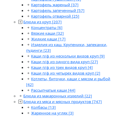
Картофель жареный
[37]
Картофель запеченный
[57]
Картофель отварной
[25]
Блюда из круп
[207]
Концентраты
[6]
Вязкие каши
[32]
Жидкие каши
[17]
Изделия из каш. Крупеники, запеканки,
пудинги
[23]
Каши п/ф из нескольки видов круп
[9]
Каши п/ф из одного вида круп
[27]
Каши п/ф из трех видов круп
[4]
Каши п/ф из четырех видов круп
[2]
Котлеты, биточки, каши с мясом и рыбой
[42]
Рассыпчатые каши
[44]
Блюда из макаронных изделий
[22]
Блюда из мяса и мясных продуктов
[747]
Колбасы
[13]
Жаренное на углях
[3]