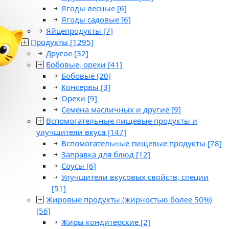
Ягоды лесные
[6]
Ягоды садовые
[6]
Яйцепродукты
[7]
Продукты
[1295]
Другое
[32]
Бобовые, орехи
[41]
Бобовые
[20]
Консервы
[3]
Орехи
[9]
Семена масличных и другие
[9]
Вспомогательные пищевые продукты и
улучшители вкуса
[147]
Вспомогательные пищевые продукты
[78]
Заправка для блюд
[12]
Соусы
[6]
Улучшители вкусовых свойств, специи
[51]
Жировые продукты (жирностью более 50%)
[56]
Жиры кондитерские
[2]