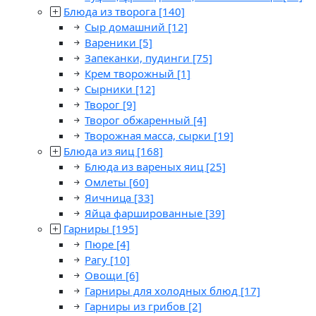
Блюда из творога
[140]
Сыр домашний
[12]
Вареники
[5]
Запеканки, пудинги
[75]
Крем творожный
[1]
Сырники
[12]
Творог
[9]
Творог обжаренный
[4]
Творожная масса, сырки
[19]
Блюда из яиц
[168]
Блюда из вареных яиц
[25]
Омлеты
[60]
Яичница
[33]
Яйца фаршированные
[39]
Гарниры
[195]
Пюре
[4]
Рагу
[10]
Овощи
[6]
Гарниры для холодных блюд
[17]
Гарниры из грибов
[2]