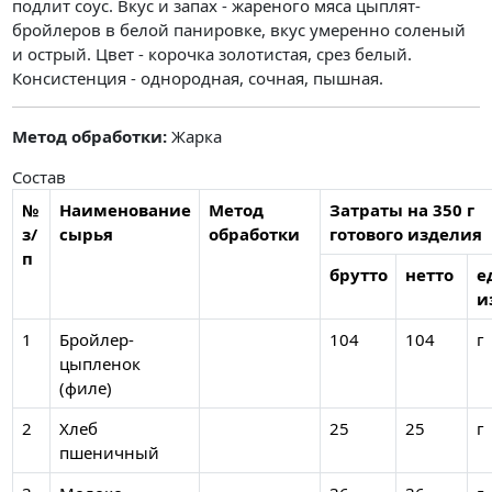
подлит соус. Вкус и запах - жареного мяса цыплят-
бройлеров в белой панировке, вкус умеренно соленый
и острый. Цвет - корочка золотистая, срез белый.
Консистенция - однородная, сочная, пышная.
Метод обработки:
Жарка
Состав
№
Наименование
Метод
Затраты на 350 г
з/
сырья
обработки
готового изделия
п
брутто
нетто
е
и
1
Бройлер-
104
104
г
цыпленок
(филе)
2
Хлеб
25
25
г
пшеничный