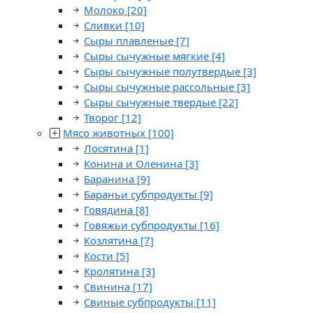
Молоко
[20]
Сливки
[10]
Сыры плавленые
[7]
Сыры сычужные мягкие
[4]
Сыры сычужные полутвердые
[3]
Сыры сычужные рассольные
[3]
Сыры сычужные твердые
[22]
Творог
[12]
Мясо животных
[100]
Лосятина
[1]
Конина и Оленина
[3]
Баранина
[9]
Бараньи субпродукты
[9]
Говядина
[8]
Говяжьи субпродукты
[16]
Козлятина
[7]
Кости
[5]
Кролятина
[3]
Свинина
[17]
Свиные субпродукты
[11]