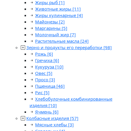
Жиры рыб
[1]
Животные жиры
[11]
Жиры кулинарные
[4]
Майонезы
[2]
Маргарины
[5]
Молочный жир
[7]
Растительные масла
[24]
Зерно и продукты его переработки
[98]
Рожь
[6]
Гречиха
[6]
Кукуруза
[10]
Овес
[5]
Просо
[3]
Пшеница
[46]
Рис
[5]
Хлебобулочные комбинированные
изделия
[10]
Ячмень
[6]
Колбасные изделия
[57]
Мясные хлебы
[3]