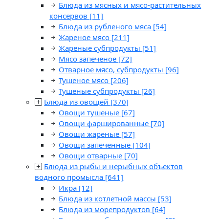
Блюда из мясных и мясо-растительных
консервов
[11]
Блюда из рубленого мяса
[54]
Жареное мясо
[211]
Жареные субпродукты
[51]
Мясо запеченое
[72]
Отварное мясо, субпродукты
[96]
Тушеное мясо
[206]
Тушеные субпродукты
[26]
Блюда из овощей
[370]
Овощи тушеные
[67]
Овощи фаршированные
[70]
Овощи жареные
[57]
Овощи запеченные
[104]
Овощи отварные
[70]
Блюда из рыбы и нерыбных объектов
водного промысла
[641]
Икра
[12]
Блюда из котлетной массы
[53]
Блюда из морепродуктов
[64]