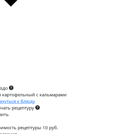
юдо
п картофельный с кальмарами
рнуться к блюду
ачать рецептуру
пить
оимость рецептуры 10 руб.
вигация