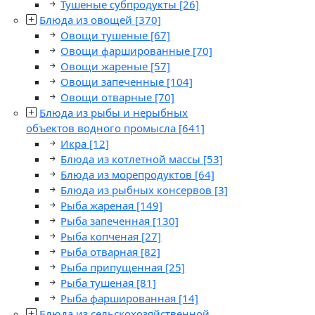
Тушеные субпродукты
[26]
Блюда из овощей
[370]
Овощи тушеные
[67]
Овощи фаршированные
[70]
Овощи жареные
[57]
Овощи запеченные
[104]
Овощи отварные
[70]
Блюда из рыбы и нерыбных
объектов водного промысла
[641]
Икра
[12]
Блюда из котлетной массы
[53]
Блюда из морепродуктов
[64]
Блюда из рыбных консервов
[3]
Рыба жареная
[149]
Рыба запеченная
[130]
Рыба копченая
[27]
Рыба отварная
[82]
Рыба припущенная
[25]
Рыба тушеная
[81]
Рыба фаршированная
[14]
Блюда из сельскохозяйственной