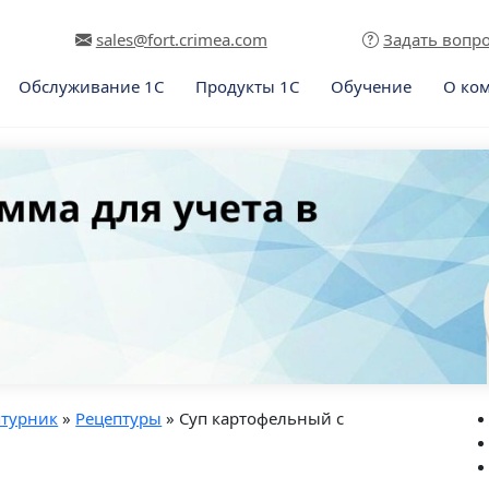
sales@fort.crimea.com
Задать вопр
Обслуживание 1С
Продукты 1С
Обучение
О ко
птурник
»
Рецептуры
» Суп картофельный с