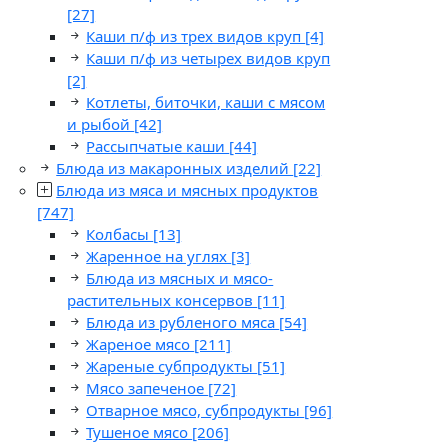
[27]
Каши п/ф из трех видов круп
[4]
Каши п/ф из четырех видов круп
[2]
Котлеты, биточки, каши с мясом
и рыбой
[42]
Рассыпчатые каши
[44]
Блюда из макаронных изделий
[22]
Блюда из мяса и мясных продуктов
[747]
Колбасы
[13]
Жаренное на углях
[3]
Блюда из мясных и мясо-
растительных консервов
[11]
Блюда из рубленого мяса
[54]
Жареное мясо
[211]
Жареные субпродукты
[51]
Мясо запеченое
[72]
Отварное мясо, субпродукты
[96]
Тушеное мясо
[206]