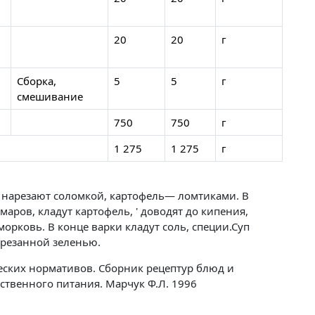
20
20
г
Сборка,
5
5
г
смешивание
750
750
г
1 275
1 275
г
ь нарезают соломкой, картофель— ломтиками. В
аров, кладут картофель, ' доводят до кипения,
орковь. В конце варки кладут соль, специи.Суп
арезанной зеленью.
ских нормативов. Сборник рецептур блюд и
твенного питания. Марчук Ф.Л. 1996