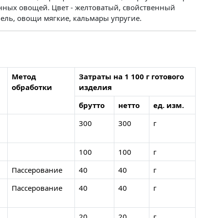
анных овощей. Цвет - желтоватый, свойственный
ель, овощи мягкие, кальмары упругие.
Метод
Затраты на 1 100 г готового
обработки
изделия
брутто
нетто
ед. изм.
300
300
г
100
100
г
Пассерование
40
40
г
Пассерование
40
40
г
20
20
г