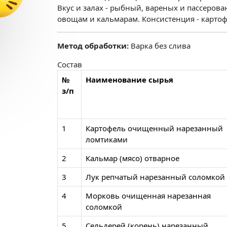
Вкус и залах - рыбный, вареных и пассеров
овощам и кальмарам. Консистенция - картоф
Метод обработки:
Варка без слива
Состав
№
Наименование сырья
з/п
1
Картофель очищенный нарезанный
ломтиками
2
Кальмар (мясо) отварное
3
Лук репчатый нарезанный соломкой
4
Морковь очищенная нарезанная
соломкой
5
Сельдерей (корень) нарезанный