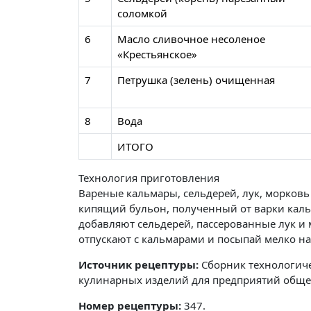
соломкой
6
Масло сливочное несоленое
«Крестьянское»
7
Петрушка (зелень) очищенная
8
Вода
ИТОГО
Технология приготовления
Вареные кальмары, сельдерей, лук, морков
кипящий бульон, полученный от варки кальм
добавляют сельдерей, пассерованные лук и м
отпускают с кальмарами и посыпай мелко н
Источник рецептуры:
Сборник технологиче
кулинарных изделий для предприятий общес
Номер рецептуры:
347.