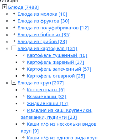
Блюда
[7488]
Блюда из молока
[10]
Блюда из фруктов
[30]
Блюда из полуфабрикатов
[12]
Блюда из бобовых
[35]
Блюда из грибов
[23]
Блюда из картофеля
[131]
Картофель тушенный
[10]
Картофель жареный
[37]
Картофель запеченный
[57]
Картофель отварной
[25]
Блюда из круп
[207]
Концентраты
[6]
Вязкие каши
[32]
Жидкие каши
[17]
Изделия из каш. Крупеники,
запеканки, пудинги
[23]
Каши п/ф из нескольки видов
круп
[9]
Каши п/ф из одного вида круп