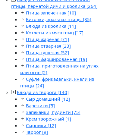
птицы, пернатой дичи и кролика
[264]
Птица запеченная
[10]
Биточки, зразы из птицы
[35]
Блюда из кролика
[11]
Котлеты из мяса птиц
[17]
Птица жареная
[71]
Птица отварная
[23]
Птица тушеная
[52]
Птица фаршированная
[19]
Птица, приготовленная на углях
или огне
[2]
Суфле, фрикадельки, кнели из
птицы
[24]
Блюда из творога
[140]
Сыр домашний
[12]
Вареники
[5]
Запеканки, пудинги
[75]
Крем творожный
[1]
Сырники
[12]
Творог
[9]