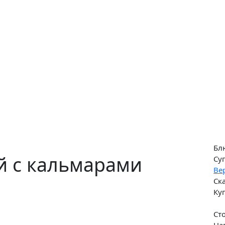
Бл
й с кальмарами
Су
Ве
Ск
Ку
Ст
На