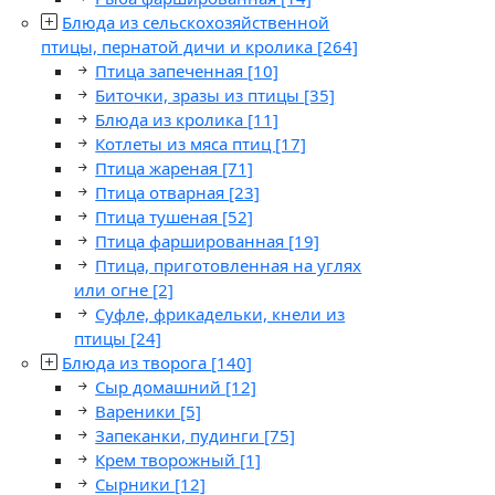
Блюда из сельскохозяйственной
птицы, пернатой дичи и кролика
[264]
Птица запеченная
[10]
Биточки, зразы из птицы
[35]
Блюда из кролика
[11]
Котлеты из мяса птиц
[17]
Птица жареная
[71]
Птица отварная
[23]
Птица тушеная
[52]
Птица фаршированная
[19]
Птица, приготовленная на углях
или огне
[2]
Суфле, фрикадельки, кнели из
птицы
[24]
Блюда из творога
[140]
Сыр домашний
[12]
Вареники
[5]
Запеканки, пудинги
[75]
Крем творожный
[1]
Сырники
[12]