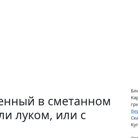
Бл
ченный в сметанном
Ка
гр
ли луком, или с
Ве
Ск
Ку
Ст