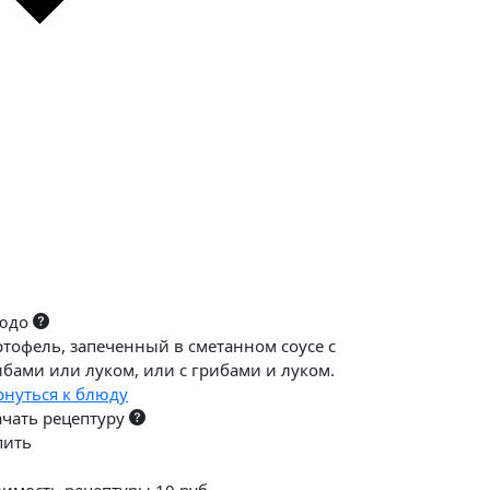
юдо
ртофель, запеченный в сметанном соусе с
ибами или луком, или с грибами и луком.
рнуться к блюду
ачать рецептуру
пить
оимость рецептуры 10 руб.