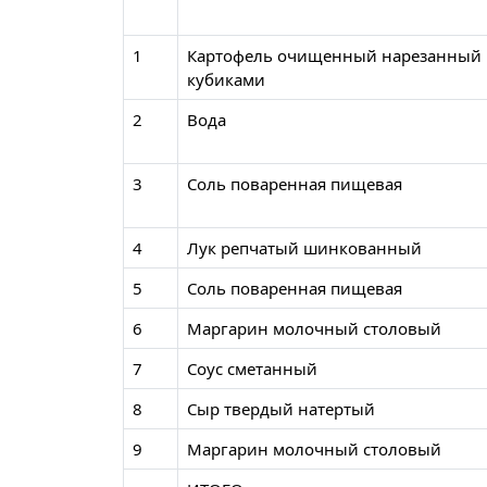
1
Картофель очищенный нарезанный
кубиками
2
Вода
3
Соль поваренная пищевая
4
Лук репчатый шинкованный
5
Соль поваренная пищевая
6
Маргарин молочный столовый
7
Соус сметанный
8
Сыр твердый натертый
9
Маргарин молочный столовый