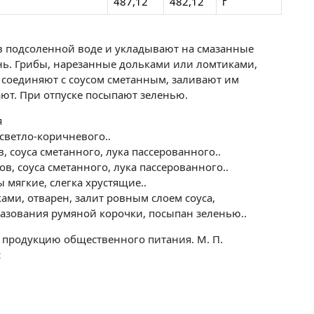
487,12
482,12
г
в подсоленной воде и укладывают на смазанные
ь. Грибы, нарезанные дольками или ломтиками,
соединяют с соусом сметанным, заливают им
ют. При отпуске посыпают зеленью.
я
 светло-коричневого..
, соуса сметанного, лука пассерованного..
в, соуса сметанного, лука пассерованного..
 мягкие, слегка хрустящие..
ами, отварен, залит ровным слоем соуса,
разования румяной корочки, посыпан зеленью..
 продукцию общественного питания. М. П.
с