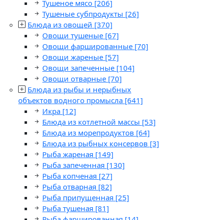
Тушеное мясо
[206]
Тушеные субпродукты
[26]
Блюда из овощей
[370]
Овощи тушеные
[67]
Овощи фаршированные
[70]
Овощи жареные
[57]
Овощи запеченные
[104]
Овощи отварные
[70]
Блюда из рыбы и нерыбных
объектов водного промысла
[641]
Икра
[12]
Блюда из котлетной массы
[53]
Блюда из морепродуктов
[64]
Блюда из рыбных консервов
[3]
Рыба жареная
[149]
Рыба запеченная
[130]
Рыба копченая
[27]
Рыба отварная
[82]
Рыба припущенная
[25]
Рыба тушеная
[81]
Рыба фаршированная
[14]