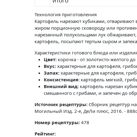
ИТОГО
Технология приготовления
Картофель нарезают кубиками, отваривают 
жиром порционную сковороду или противен
нарезанный полукольцами лук обжаривают, 
картофель, посыпают тертым сыром и запека
Характеристики готового блюда или издели
Цвет:
корочка - от золотисто-желтого до
Вкус:
характерные для картофеля, грибов
Запах:
характерные для картофеля, грибо
Консистенция:
картофель мягкий, грибы
Внешний вид:
картофель нарезан кубик
смешанного с грибами, и запечен до об
Источник рецептуры:
Сборник рецептур на
Могильный Изд. 2-е, ДеЛи плюс, 2016. - 888
Номер рецептуры:
478
Рейтинг: