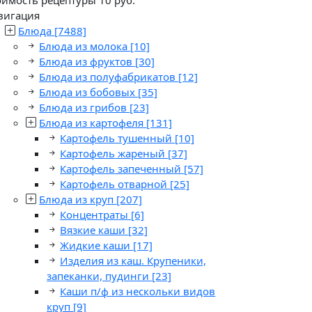
вигация
Блюда
[7488]
Блюда из молока
[10]
Блюда из фруктов
[30]
Блюда из полуфабрикатов
[12]
Блюда из бобовых
[35]
Блюда из грибов
[23]
Блюда из картофеля
[131]
Картофель тушенный
[10]
Картофель жареный
[37]
Картофель запеченный
[57]
Картофель отварной
[25]
Блюда из круп
[207]
Концентраты
[6]
Вязкие каши
[32]
Жидкие каши
[17]
Изделия из каш. Крупеники,
запеканки, пудинги
[23]
Каши п/ф из нескольки видов
круп
[9]