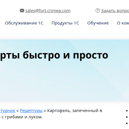
sales@fort.crimea.com
Задать вопр
Обслуживание 1С
Продукты 1С
Обучение
О ко
птурник
»
Рецептуры
» Картофель, запеченный в
 с грибами и луком.