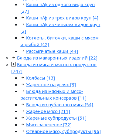
Каши п/ф из одного вида круп
[27]
Каши п/ф из трех видов круп
[4]
Каши п/ф из четырех видов круп
[2]
Котлеты, биточки, каши с мясом
и рыбой
[42]
Рассыпчатые каши
[44]
Блюда из макаронных изделий
[22]
Блюда из мяса и мясных продуктов
[747]
Колбасы
[13]
Жаренное на углях
[3]
Блюда из мясных и мясо-
растительных консервов
[11]
Блюда из рубленого мяса
[54]
Жареное мясо
[211]
Жареные субпродукты
[51]
Мясо запеченое
[72]
Отварное мясо, субпродукты
[96]