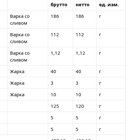
брутто
нетто
ед. изм.
Варка со
186
186
г
сливом
Варка со
112
112
г
сливом
Варка со
1,12
1,12
г
сливом
Жарка
40
40
г
Жарка
3
3
г
Жарка
10
10
г
125
120
г
5
5
г
5
5
г