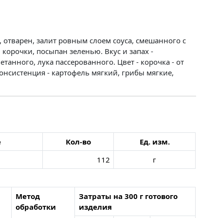
 отварен, залит ровным слоем соуса, смешанного с
корочки, посыпан зеленью. Вкус и запах -
етанного, лука пассерованного. Цвет - корочка - от
онсистенция - картофель мягкий, грибы мягкие,
е
Кол-во
Ед. изм.
112
г
Метод
Затраты на 300 г готового
обработки
изделия