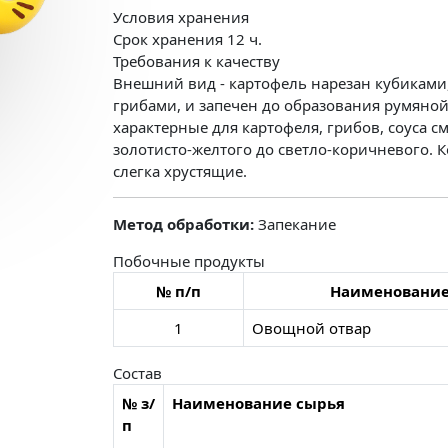
Условия хранения
Срок хранения 12 ч.
Требования к качеству
Внешний вид - картофель нарезан кубиками,
грибами, и запечен до образования румяной 
характерные для картофеля, грибов, соуса см
золотисто-желтого до светло-коричневого. К
слегка хрустящие.
Метод обработки:
Запекание
Побочные продукты
№ п/п
Наименовани
1
Овощной отвар
Состав
№ з/
Наименование сырья
п