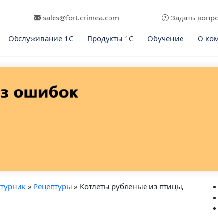
sales@fort.crimea.com
Задать вопр
Обслуживание 1С
Продукты 1С
Обучение
О ко
птурник
»
Рецептуры
» Котлеты рубленые из птицы,