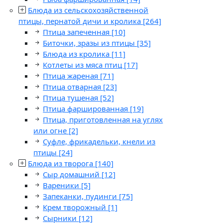
Блюда из сельскохозяйственной
птицы, пернатой дичи и кролика
[264]
Птица запеченная
[10]
Биточки, зразы из птицы
[35]
Блюда из кролика
[11]
Котлеты из мяса птиц
[17]
Птица жареная
[71]
Птица отварная
[23]
Птица тушеная
[52]
Птица фаршированная
[19]
Птица, приготовленная на углях
или огне
[2]
Суфле, фрикадельки, кнели из
птицы
[24]
Блюда из творога
[140]
Сыр домашний
[12]
Вареники
[5]
Запеканки, пудинги
[75]
Крем творожный
[1]
Сырники
[12]