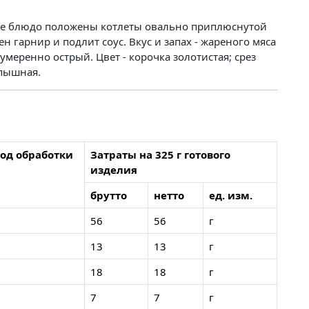
кое блюдо положены котлеты овально приплюснутой
 гарнир и подлит соус. Вкус и запах - жареного мяса
умеренно острый. Цвет - корочка золотистая; срез
 пышная.
од обработки
Затраты на 325 г готового
изделия
брутто
нетто
ед. изм.
56
56
г
13
13
г
18
18
г
7
7
г