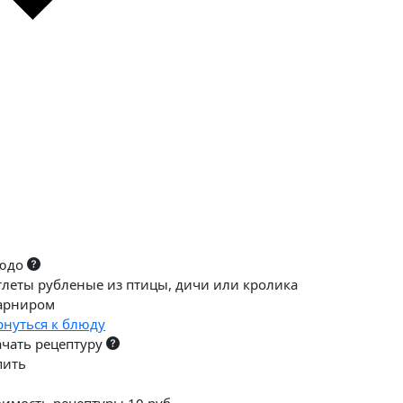
юдо
тлеты рубленые из птицы, дичи или кролика
гарниром
рнуться к блюду
ачать рецептуру
пить
оимость рецептуры 10 руб.