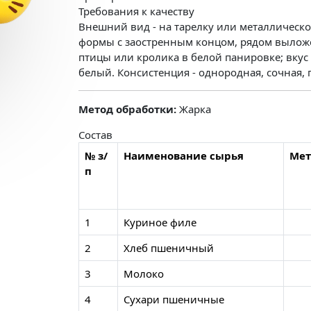
Требования к качеству
Внешний вид - на тарелку или металличес
формы с заостренным концом, рядом выложен
птицы или кролика в белой панировке; вкус 
белый. Консистенция - однородная, сочная,
Метод обработки:
Жарка
Состав
№ з/
Наименование сырья
Мет
п
1
Куриное филе
2
Хлеб пшеничный
3
Молоко
4
Сухари пшеничные