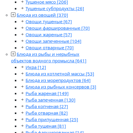
Тушеное мясо
[206]
Тушеные субпродукты
[26]
Блюда из овощей
[370]
Овощи тушеные
[67]
Овощи фаршированные
[70]
Овощи жареные
[57]
Овощи запеченные
[104]
Овощи отварные
[70]
Блюда из рыбы и нерыбных
объектов водного промысла
[641]
Икра
[12]
Блюда из котлетной массы
[53]
Блюда из морепродуктов
[64]
Блюда из рыбных консервов
[3]
Рыба жареная
[149]
Рыба запеченная
[130]
Рыба копченая
[27]
Рыба отварная
[82]
Рыба припущенная
[25]
Рыба тушеная
[81]
Рыба фаршированная
[14]