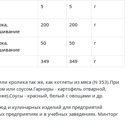
5
5
г
рка,
200
200
г
шивание
рка,
50
50
г
шивание
349
349
г
и кролика так же, как котлеты из мяса (N 353).При
ом или соусом.Гарниры - картофель отварной,
же).Соусы - красный, белый с овощами и др.
юд и кулинарных изделий для предприятий
х предприятиях и в учебных заведениях. Минторг