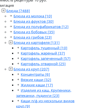
вигация
Блюда
[7488]
Блюда из молока
[10]
Блюда из фруктов
[30]
Блюда из полуфабрикатов
[12]
Блюда из бобовых
[35]
Блюда из грибов
[23]
Блюда из картофеля
[131]
Картофель тушенный
[10]
Картофель жареный
[37]
Картофель запеченный
[57]
Картофель отварной
[25]
Блюда из круп
[207]
Концентраты
[6]
Вязкие каши
[32]
Жидкие каши
[17]
Изделия из каш. Крупеники,
запеканки, пудинги
[23]
Каши п/ф из нескольки видов
круп
[9]