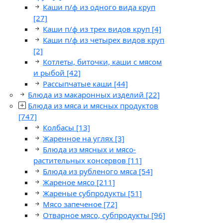
Каши п/ф из одного вида круп
[27]
Каши п/ф из трех видов круп
[4]
Каши п/ф из четырех видов круп
[2]
Котлеты, биточки, каши с мясом
и рыбой
[42]
Рассыпчатые каши
[44]
Блюда из макаронных изделий
[22]
Блюда из мяса и мясных продуктов
[747]
Колбасы
[13]
Жаренное на углях
[3]
Блюда из мясных и мясо-
растительных консервов
[11]
Блюда из рубленого мяса
[54]
Жареное мясо
[211]
Жареные субпродукты
[51]
Мясо запеченое
[72]
Отварное мясо, субпродукты
[96]