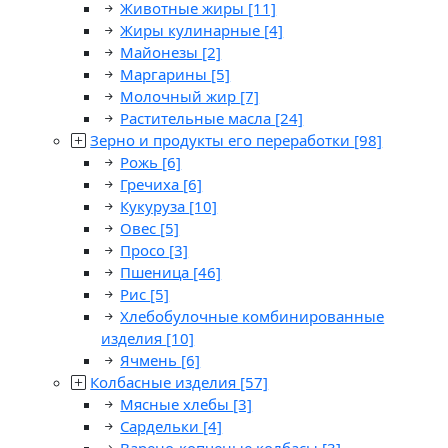
Животные жиры
[11]
Жиры кулинарные
[4]
Майонезы
[2]
Маргарины
[5]
Молочный жир
[7]
Растительные масла
[24]
Зерно и продукты его переработки
[98]
Рожь
[6]
Гречиха
[6]
Кукуруза
[10]
Овес
[5]
Просо
[3]
Пшеница
[46]
Рис
[5]
Хлебобулочные комбинированные
изделия
[10]
Ячмень
[6]
Колбасные изделия
[57]
Мясные хлебы
[3]
Сардельки
[4]