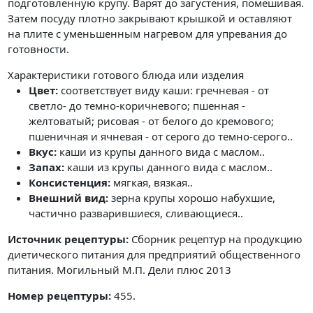
подготовленную крупу. Варят до загустения, помешивая.
Затем посуду плотно закрывают крышкой и оставляют
на плите с уменьшенным нагревом для упревания до
готовности.
Характеристики готового блюда или изделия
Цвет:
соответствует виду каши: гречневая - от
светло- до темно-коричневого; пшенная -
желтоватый; рисовая - от белого до кремового;
пшеничная и ячневая - от серого до темно-серого..
Вкус:
каши из крупы данного вида с маслом..
Запах:
каши из крупы данного вида с маслом..
Консистенция:
мягкая, вязкая..
Внешний вид:
зерна крупы хорошо набухшие,
частично разварившиеся, сливающиеся..
Источник рецептуры:
Сборник рецептур на продукцию
диетического питания для предприятий общественного
питания. Могильный М.П. Дели плюс 2013
Номер рецептуры:
455.