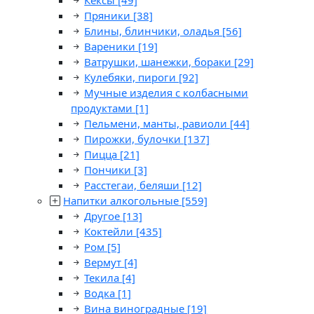
Кексы
[49]
Пряники
[38]
Блины, блинчики, оладья
[56]
Вареники
[19]
Ватрушки, шанежки, бораки
[29]
Кулебяки, пироги
[92]
Мучные изделия с колбасными
продуктами
[1]
Пельмени, манты, равиоли
[44]
Пирожки, булочки
[137]
Пицца
[21]
Пончики
[3]
Расстегаи, беляши
[12]
Напитки алкогольные
[559]
Другое
[13]
Коктейли
[435]
Ром
[5]
Вермут
[4]
Текила
[4]
Водка
[1]
Вина виноградные
[19]