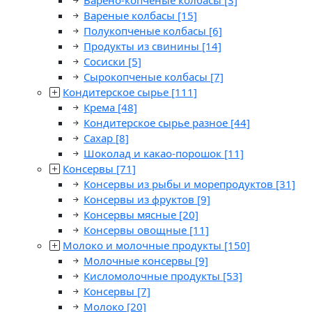
Варено-копченые колбасы
[3]
Вареные колбасы
[15]
Полукопченые колбасы
[6]
Продукты из свинины
[14]
Сосиски
[5]
Сырокопченые колбасы
[7]
Кондитерское сырье
[111]
Крема
[48]
Кондитерское сырье разное
[44]
Сахар
[8]
Шоколад и какао-порошок
[11]
Консервы
[71]
Консервы из рыбы и морепродуктов
[31]
Консервы из фруктов
[9]
Консервы мясные
[20]
Консервы овощные
[11]
Молоко и молочные продукты
[150]
Молочные консервы
[9]
Кисломолочные продукты
[53]
Консервы
[7]
Молоко
[20]