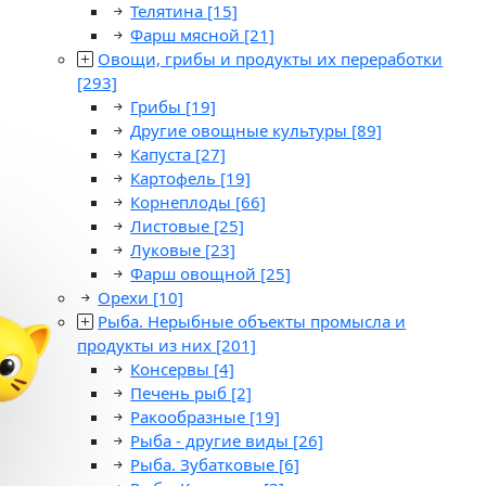
Телятина
[15]
Фарш мясной
[21]
Овощи, грибы и продукты их переработки
[293]
Грибы
[19]
Другие овощные культуры
[89]
Капуста
[27]
Картофель
[19]
Корнеплоды
[66]
Листовые
[25]
Луковые
[23]
Фарш овощной
[25]
Орехи
[10]
Рыба. Нерыбные объекты промысла и
продукты из них
[201]
Консервы
[4]
Печень рыб
[2]
Ракообразные
[19]
Рыба - другие виды
[26]
Рыба. Зубатковые
[6]