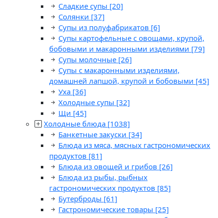
Сладкие супы
[20]
Солянки
[37]
Супы из полуфабрикатов
[6]
Супы картофельные с овощами, крупой,
бобовыми и макаронными изделиями
[79]
Супы молочные
[26]
Супы с макаронными изделиями,
домашней лапшой, крупой и бобовыми
[45]
Уха
[36]
Холодные супы
[32]
Щи
[45]
Холодные блюда
[1038]
Банкетные закуски
[34]
Блюда из мяса, мясных гастрономических
продуктов
[81]
Блюда из овощей и грибов
[26]
Блюда из рыбы, рыбных
гастрономических продуктов
[85]
Бутерброды
[61]
Гастрономические товары
[25]