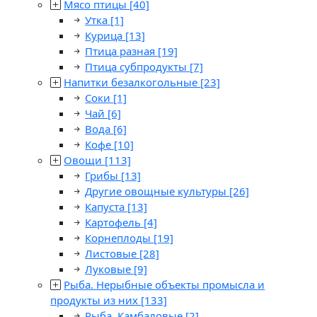
Мясо птицы
[40]
Утка
[1]
Курица
[13]
Птица разная
[19]
Птица субпродукты
[7]
Напитки безалкогольные
[23]
Соки
[1]
Чай
[6]
Вода
[6]
Кофе
[10]
Овощи
[113]
Грибы
[13]
Другие овощные культуры
[26]
Капуста
[13]
Картофель
[4]
Корнеплоды
[19]
Листовые
[28]
Луковые
[9]
Рыба. Нерыбные объекты промысла и
продукты из них
[133]
Рыба. Камбаловые
[2]