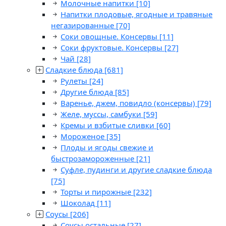
Молочные напитки
[10]
Напитки плодовые, ягодные и травяные
негазированные
[70]
Соки овощные. Консервы
[11]
Соки фруктовые. Консервы
[27]
Чай
[28]
Сладкие блюда
[681]
Рулеты
[24]
Другие блюда
[85]
Варенье, джем, повидло (консервы)
[79]
Желе, муссы, самбуки
[59]
Кремы и взбитые сливки
[60]
Мороженое
[35]
Плоды и ягоды свежие и
быстрозамороженные
[21]
Суфле, пудинги и другие сладкие блюда
[75]
Торты и пирожные
[232]
Шоколад
[11]
Соусы
[206]
Соусы остальные
[27]