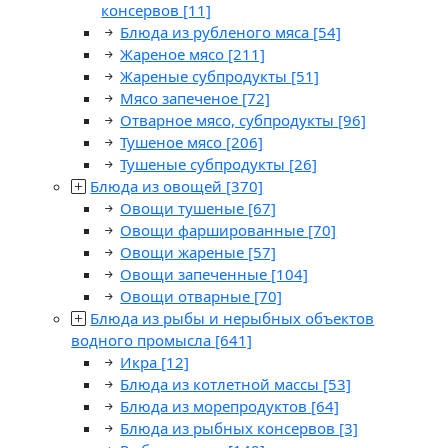
консервов
[11]
Блюда из рубленого мяса
[54]
Жареное мясо
[211]
Жареные субпродукты
[51]
Мясо запеченое
[72]
Отварное мясо, субпродукты
[96]
Тушеное мясо
[206]
Тушеные субпродукты
[26]
Блюда из овощей
[370]
Овощи тушеные
[67]
Овощи фаршированные
[70]
Овощи жареные
[57]
Овощи запеченные
[104]
Овощи отварные
[70]
Блюда из рыбы и нерыбных объектов
водного промысла
[641]
Икра
[12]
Блюда из котлетной массы
[53]
Блюда из морепродуктов
[64]
Блюда из рыбных консервов
[3]