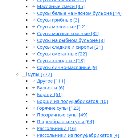
Масляные смеси
[35]
Соусы белые на мясном бульоне
[14]
Соусы грибные
[3]
Соусы молочные
[12]
Соусы мясные красные
[32]
Соусы на рыбном бульоне
[8]
Соусы сладкие и сиропы
[21]
Соусы сметанные
[22]
Соусы холодные
[18]
Соусы яично-масляные
[9]
Супы
[777]
Другое
[111]
Бульоны
[6]
Борщи
[61]
Борщи из полуфабрикатов
[10]
Горячие супы
[123]
Прозрачные супы
[49]
Пюреобразные супы
[64]
Рассольники
[16]
Рассольники из полуфабрикатов
[4]