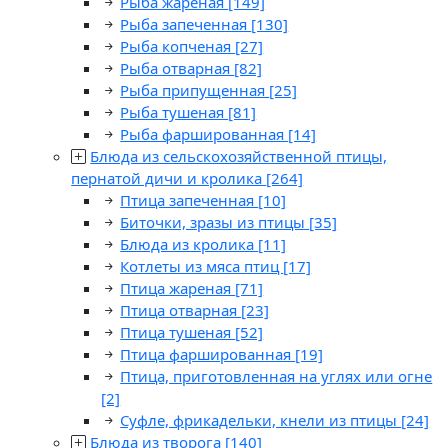
Рыба жареная
[149]
Рыба запеченная
[130]
Рыба копченая
[27]
Рыба отварная
[82]
Рыба припущенная
[25]
Рыба тушеная
[81]
Рыба фаршированная
[14]
Блюда из сельскохозяйственной птицы,
пернатой дичи и кролика
[264]
Птица запеченная
[10]
Биточки, зразы из птицы
[35]
Блюда из кролика
[11]
Котлеты из мяса птиц
[17]
Птица жареная
[71]
Птица отварная
[23]
Птица тушеная
[52]
Птица фаршированная
[19]
Птица, приготовленная на углях или огне
[2]
Суфле, фрикадельки, кнели из птицы
[24]
Блюда из творога
[140]