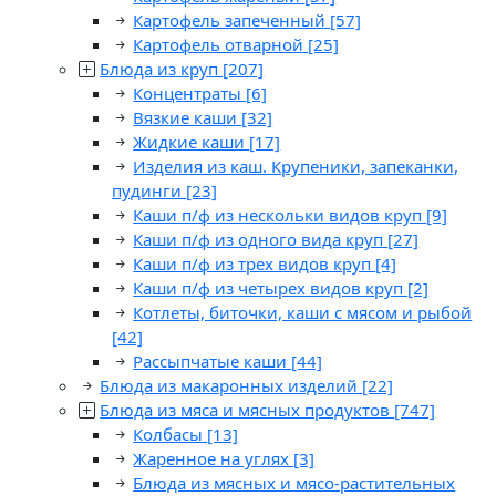
Картофель запеченный
[57]
Картофель отварной
[25]
Блюда из круп
[207]
Концентраты
[6]
Вязкие каши
[32]
Жидкие каши
[17]
Изделия из каш. Крупеники, запеканки,
пудинги
[23]
Каши п/ф из нескольки видов круп
[9]
Каши п/ф из одного вида круп
[27]
Каши п/ф из трех видов круп
[4]
Каши п/ф из четырех видов круп
[2]
Котлеты, биточки, каши с мясом и рыбой
[42]
Рассыпчатые каши
[44]
Блюда из макаронных изделий
[22]
Блюда из мяса и мясных продуктов
[747]
Колбасы
[13]
Жаренное на углях
[3]
Блюда из мясных и мясо-растительных