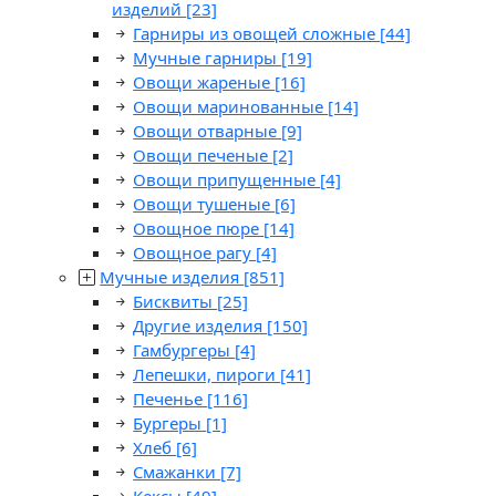
изделий
[23]
Гарниры из овощей сложные
[44]
Мучные гарниры
[19]
Овощи жареные
[16]
Овощи маринованные
[14]
Овощи отварные
[9]
Овощи печеные
[2]
Овощи припущенные
[4]
Овощи тушеные
[6]
Овощное пюре
[14]
Овощное рагу
[4]
Мучные изделия
[851]
Бисквиты
[25]
Другие изделия
[150]
Гамбургеры
[4]
Лепешки, пироги
[41]
Печенье
[116]
Бургеры
[1]
Хлеб
[6]
Смажанки
[7]