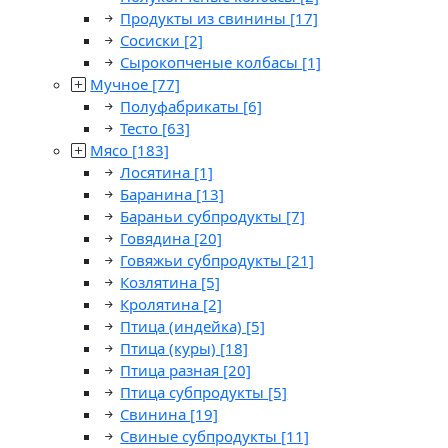
Продукты из свинины
[17]
Сосиски
[2]
Сырокопченые колбасы
[1]
Мучное
[77]
Полуфабрикаты
[6]
Тесто
[63]
Мясо
[183]
Лосятина
[1]
Баранина
[13]
Бараньи субпродукты
[7]
Говядина
[20]
Говяжьи субпродукты
[21]
Козлятина
[5]
Кролятина
[2]
Птица (индейка)
[5]
Птица (куры)
[18]
Птица разная
[20]
Птица субпродукты
[5]
Свинина
[19]
Свиные субпродукты
[11]