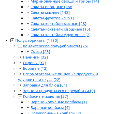
Маринованные овощи и грибы
[14]
Салаты овощные
[468]
Салаты мясные
[143]
Салаты фруктовые
[51]
Салаты-коктейли мясные
[28]
Салаты-коктейли овощные
[15]
Салаты-коктейли фруктовые
[7]
Полуфабрикаты
[1180]
Кондитерские полуфабрикаты
[75]
Смеси
[23]
Начинки
[32]
Сиропы
[34]
Бобовые
[12]
Вспомогательные пищевые продукты и
улучшители вкуса
[22]
Заправка для блюд
[61]
Зерно и продукты его переработки
[9]
Колбасные изделия
[27]
Варено-копченые колбасы
[1]
Вареные колбасы
[4]
Полукопченые колбасы
[2]