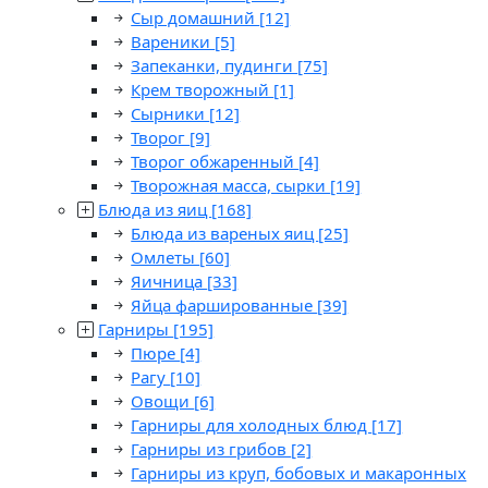
Сыр домашний
[12]
Вареники
[5]
Запеканки, пудинги
[75]
Крем творожный
[1]
Сырники
[12]
Творог
[9]
Творог обжаренный
[4]
Творожная масса, сырки
[19]
Блюда из яиц
[168]
Блюда из вареных яиц
[25]
Омлеты
[60]
Яичница
[33]
Яйца фаршированные
[39]
Гарниры
[195]
Пюре
[4]
Рагу
[10]
Овощи
[6]
Гарниры для холодных блюд
[17]
Гарниры из грибов
[2]
Гарниры из круп, бобовых и макаронных