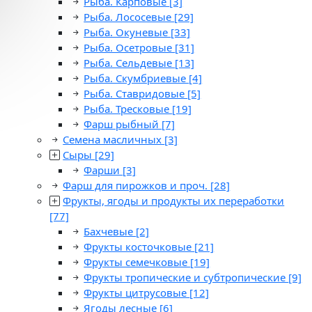
Рыба. Карповые
[3]
Рыба. Лососевые
[29]
Рыба. Окуневые
[33]
Рыба. Осетровые
[31]
Рыба. Сельдевые
[13]
Рыба. Скумбриевые
[4]
Рыба. Ставридовые
[5]
Рыба. Тресковые
[19]
Фарш рыбный
[7]
Семена масличных
[3]
Сыры
[29]
Фарши
[3]
Фарш для пирожков и проч.
[28]
Фрукты, ягоды и продукты их переработки
[77]
Бахчевые
[2]
Фрукты косточковые
[21]
Фрукты семечковые
[19]
Фрукты тропические и субтропические
[9]
Фрукты цитрусовые
[12]
Ягоды лесные
[6]