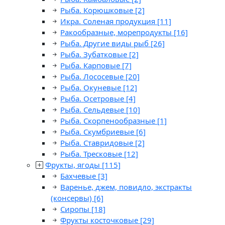
Рыба. Корюшковые
[2]
Икра. Соленая продукция
[11]
Ракообразные, морепродукты
[16]
Рыба. Другие виды рыб
[26]
Рыба. Зубатковые
[2]
Рыба. Карповые
[7]
Рыба. Лососевые
[20]
Рыба. Окуневые
[12]
Рыба. Осетровые
[4]
Рыба. Сельдевые
[10]
Рыба. Скорпенообразные
[1]
Рыба. Скумбриевые
[6]
Рыба. Ставридовые
[2]
Рыба. Тресковые
[12]
Фрукты, ягоды
[115]
Бахчевые
[3]
Варенье, джем, повидло, экстракты
(консервы)
[6]
Сиропы
[18]
Фрукты косточковые
[29]