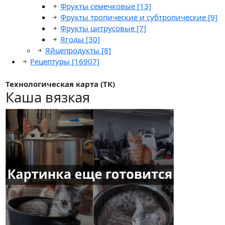
Фрукты семечковые
[13]
Фрукты тропические и субтропические
[9]
Фрукты цитрусовые
[7]
Ягоды
[30]
Яйцепродукты
[8]
Рецептуры
[16907]
Технологическая карта (ТК)
Каша вязкая