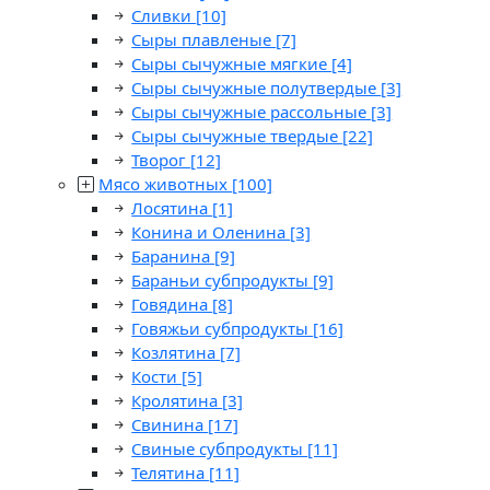
Сливки
[10]
Сыры плавленые
[7]
Сыры сычужные мягкие
[4]
Сыры сычужные полутвердые
[3]
Сыры сычужные рассольные
[3]
Сыры сычужные твердые
[22]
Творог
[12]
Мясо животных
[100]
Лосятина
[1]
Конина и Оленина
[3]
Баранина
[9]
Бараньи субпродукты
[9]
Говядина
[8]
Говяжьи субпродукты
[16]
Козлятина
[7]
Кости
[5]
Кролятина
[3]
Свинина
[17]
Свиные субпродукты
[11]
Телятина
[11]