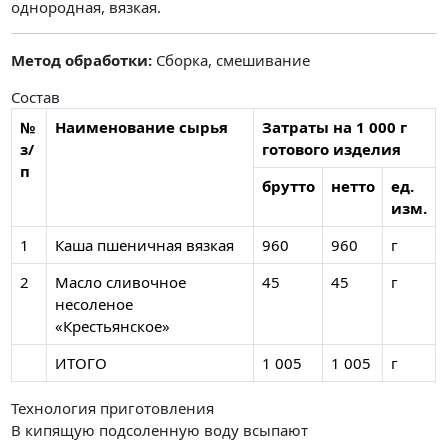
однородная, вязкая.
Метод обработки:
Сборка, смешивание
Состав
№
Наименование сырья
Затраты на 1 000 г
з/
готового изделия
п
брутто
нетто
ед.
изм.
1
Каша пшеничная вязкая
960
960
г
2
Масло сливочное
45
45
г
несоленое
«Крестьянское»
ИТОГО
1 005
1 005
г
Технология приготовления
В кипящую подсоленную воду всыпают