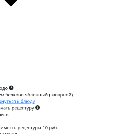
юдо
ем белково-яблочный (заварной)
рнуться к блюду
ачать рецептуру
пить
оимость рецептуры 10 руб.
вигация