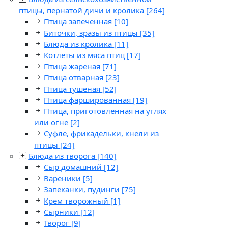
птицы, пернатой дичи и кролика
[264]
Птица запеченная
[10]
Биточки, зразы из птицы
[35]
Блюда из кролика
[11]
Котлеты из мяса птиц
[17]
Птица жареная
[71]
Птица отварная
[23]
Птица тушеная
[52]
Птица фаршированная
[19]
Птица, приготовленная на углях
или огне
[2]
Суфле, фрикадельки, кнели из
птицы
[24]
Блюда из творога
[140]
Сыр домашний
[12]
Вареники
[5]
Запеканки, пудинги
[75]
Крем творожный
[1]
Сырники
[12]
Творог
[9]