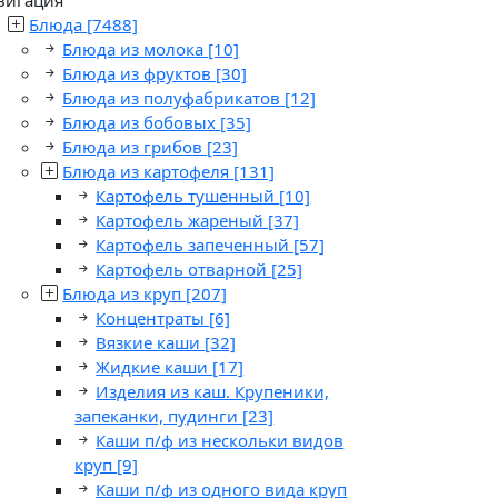
Блюда
[7488]
Блюда из молока
[10]
Блюда из фруктов
[30]
Блюда из полуфабрикатов
[12]
Блюда из бобовых
[35]
Блюда из грибов
[23]
Блюда из картофеля
[131]
Картофель тушенный
[10]
Картофель жареный
[37]
Картофель запеченный
[57]
Картофель отварной
[25]
Блюда из круп
[207]
Концентраты
[6]
Вязкие каши
[32]
Жидкие каши
[17]
Изделия из каш. Крупеники,
запеканки, пудинги
[23]
Каши п/ф из нескольки видов
круп
[9]
Каши п/ф из одного вида круп