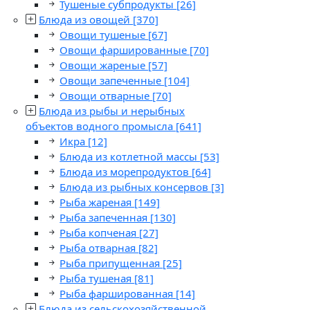
Тушеные субпродукты
[26]
Блюда из овощей
[370]
Овощи тушеные
[67]
Овощи фаршированные
[70]
Овощи жареные
[57]
Овощи запеченные
[104]
Овощи отварные
[70]
Блюда из рыбы и нерыбных
объектов водного промысла
[641]
Икра
[12]
Блюда из котлетной массы
[53]
Блюда из морепродуктов
[64]
Блюда из рыбных консервов
[3]
Рыба жареная
[149]
Рыба запеченная
[130]
Рыба копченая
[27]
Рыба отварная
[82]
Рыба припущенная
[25]
Рыба тушеная
[81]
Рыба фаршированная
[14]
Блюда из сельскохозяйственной