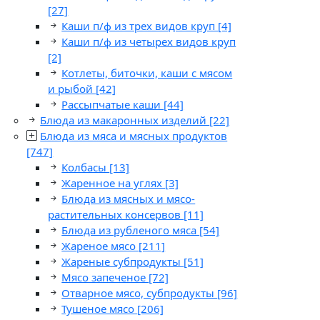
[27]
Каши п/ф из трех видов круп
[4]
Каши п/ф из четырех видов круп
[2]
Котлеты, биточки, каши с мясом
и рыбой
[42]
Рассыпчатые каши
[44]
Блюда из макаронных изделий
[22]
Блюда из мяса и мясных продуктов
[747]
Колбасы
[13]
Жаренное на углях
[3]
Блюда из мясных и мясо-
растительных консервов
[11]
Блюда из рубленого мяса
[54]
Жареное мясо
[211]
Жареные субпродукты
[51]
Мясо запеченое
[72]
Отварное мясо, субпродукты
[96]
Тушеное мясо
[206]