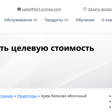
sales@fort.crimea.com
Задать вопр
Обслуживание 1С
Продукты 1С
Обучение
О ко
птурник
»
Рецептуры
» Крем белково-яблочный