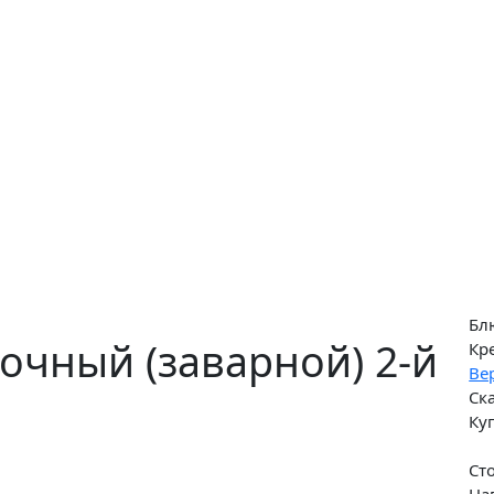
Бл
очный (заварной) 2-й
Кр
Ве
Ск
Ку
Ст
На