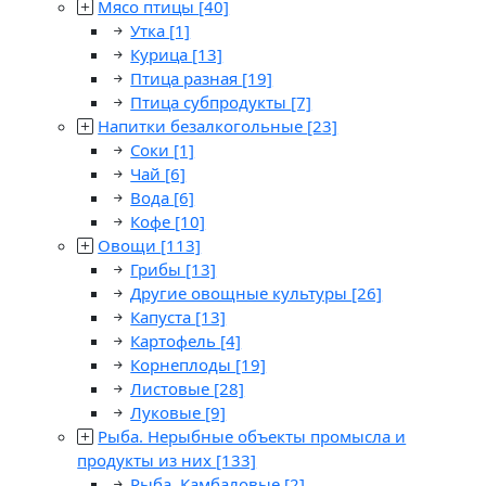
Мясо птицы
[40]
Утка
[1]
Курица
[13]
Птица разная
[19]
Птица субпродукты
[7]
Напитки безалкогольные
[23]
Соки
[1]
Чай
[6]
Вода
[6]
Кофе
[10]
Овощи
[113]
Грибы
[13]
Другие овощные культуры
[26]
Капуста
[13]
Картофель
[4]
Корнеплоды
[19]
Листовые
[28]
Луковые
[9]
Рыба. Нерыбные объекты промысла и
продукты из них
[133]
Рыба. Камбаловые
[2]