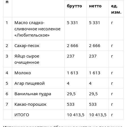
п
брутто
нетто
ед.
изм.
1
Масло сладко-
5 331
5 331
г
сливочное несоленое
«Любительское»
2
Сахар-песок
2 666
2 666
г
3
Яйцо сырое
237
237
г
очищенное
4
Молоко
1 613
1 613
г
5
Агар пищевой
4
4
г
6
Ванильная пудра
29,5
29,5
г
7
Какао-порошок
533
533
г
ИТОГО
10 413,5
10 413,5
г