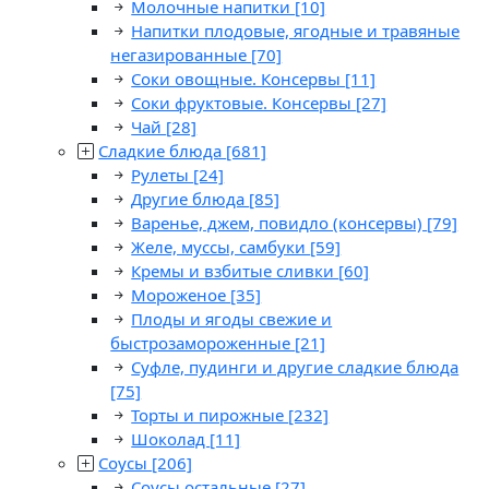
Молочные напитки
[10]
Напитки плодовые, ягодные и травяные
негазированные
[70]
Соки овощные. Консервы
[11]
Соки фруктовые. Консервы
[27]
Чай
[28]
Сладкие блюда
[681]
Рулеты
[24]
Другие блюда
[85]
Варенье, джем, повидло (консервы)
[79]
Желе, муссы, самбуки
[59]
Кремы и взбитые сливки
[60]
Мороженое
[35]
Плоды и ягоды свежие и
быстрозамороженные
[21]
Суфле, пудинги и другие сладкие блюда
[75]
Торты и пирожные
[232]
Шоколад
[11]
Соусы
[206]
Соусы остальные
[27]