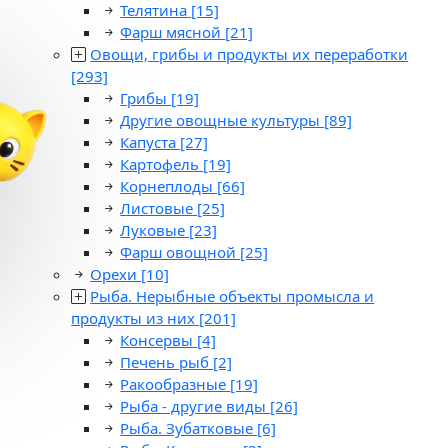
Телятина
[15]
Фарш мясной
[21]
Овощи, грибы и продукты их переработки
[293]
Грибы
[19]
Другие овощные культуры
[89]
Капуста
[27]
Картофель
[19]
Корнеплоды
[66]
Листовые
[25]
Луковые
[23]
Фарш овощной
[25]
Орехи
[10]
Рыба. Нерыбные объекты промысла и
продукты из них
[201]
Консервы
[4]
Печень рыб
[2]
Ракообразные
[19]
Рыба - другие виды
[26]
Рыба. Зубатковые
[6]