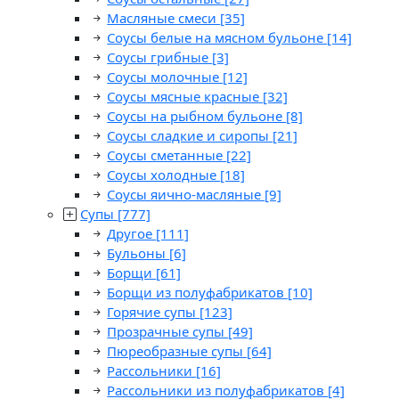
Масляные смеси
[35]
Соусы белые на мясном бульоне
[14]
Соусы грибные
[3]
Соусы молочные
[12]
Соусы мясные красные
[32]
Соусы на рыбном бульоне
[8]
Соусы сладкие и сиропы
[21]
Соусы сметанные
[22]
Соусы холодные
[18]
Соусы яично-масляные
[9]
Супы
[777]
Другое
[111]
Бульоны
[6]
Борщи
[61]
Борщи из полуфабрикатов
[10]
Горячие супы
[123]
Прозрачные супы
[49]
Пюреобразные супы
[64]
Рассольники
[16]
Рассольники из полуфабрикатов
[4]