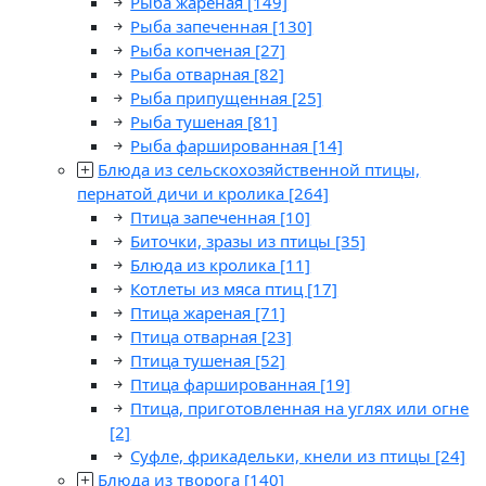
Рыба жареная
[149]
Рыба запеченная
[130]
Рыба копченая
[27]
Рыба отварная
[82]
Рыба припущенная
[25]
Рыба тушеная
[81]
Рыба фаршированная
[14]
Блюда из сельскохозяйственной птицы,
пернатой дичи и кролика
[264]
Птица запеченная
[10]
Биточки, зразы из птицы
[35]
Блюда из кролика
[11]
Котлеты из мяса птиц
[17]
Птица жареная
[71]
Птица отварная
[23]
Птица тушеная
[52]
Птица фаршированная
[19]
Птица, приготовленная на углях или огне
[2]
Суфле, фрикадельки, кнели из птицы
[24]
Блюда из творога
[140]