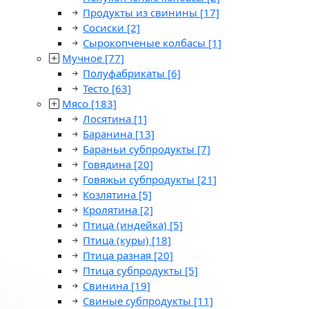
Продукты из свинины
[17]
Сосиски
[2]
Сырокопченые колбасы
[1]
Мучное
[77]
Полуфабрикаты
[6]
Тесто
[63]
Мясо
[183]
Лосятина
[1]
Баранина
[13]
Бараньи субпродукты
[7]
Говядина
[20]
Говяжьи субпродукты
[21]
Козлятина
[5]
Кролятина
[2]
Птица (индейка)
[5]
Птица (куры)
[18]
Птица разная
[20]
Птица субпродукты
[5]
Свинина
[19]
Свиные субпродукты
[11]