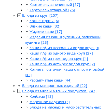
Картофель запеченный
[57]
Картофель отварной
[25]
Блюда из круп
[207]
Концентраты
[6]
Вязкие каши
[32]
Жидкие каши
[17]
Изделия из каш. Крупеники, запеканки,
пудинги
[23]
Каши п/ф из нескольки видов круп
[9]
Каши п/ф из одного вида круп
[27]
Каши п/ф из трех видов круп
[4]
Каши п/ф из четырех видов круп
[2]
Котлеты, биточки, каши с мясом и рыбой
[42]
Рассыпчатые каши
[44]
Блюда из макаронных изделий
[22]
Блюда из мяса и мясных продуктов
[747]
Колбасы
[13]
Жаренное на углях
[3]
Блюда из мясных и мясо-растительных