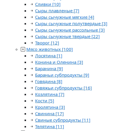
Сливки
[10]
Сыры плавленые
[7]
Сыры сычужные мягкие
[4]
Сыры сычужные полутвердые
[3]
Сыры сычужные рассольные
[3]
Сыры сычужные твердые
[22]
Творог
[12]
Мясо животных
[100]
Лосятина
[1]
Конина и Оленина
[3]
Баранина
[9]
Бараньи субпродукты
[9]
Говядина
[8]
Говяжьи субпродукты
[16]
Козлятина
[7]
Кости
[5]
Кролятина
[3]
Свинина
[17]
Свиные субпродукты
[11]
Телятина
[11]