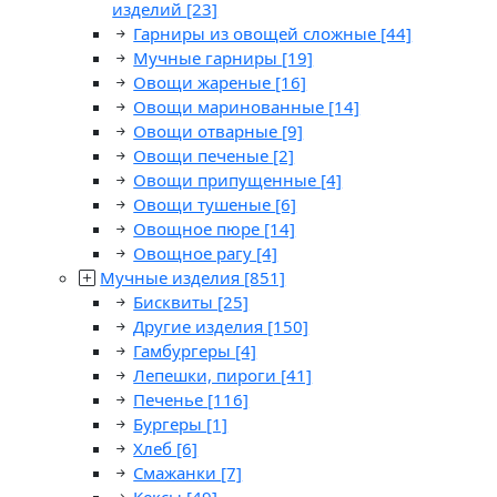
изделий
[23]
Гарниры из овощей сложные
[44]
Мучные гарниры
[19]
Овощи жареные
[16]
Овощи маринованные
[14]
Овощи отварные
[9]
Овощи печеные
[2]
Овощи припущенные
[4]
Овощи тушеные
[6]
Овощное пюре
[14]
Овощное рагу
[4]
Мучные изделия
[851]
Бисквиты
[25]
Другие изделия
[150]
Гамбургеры
[4]
Лепешки, пироги
[41]
Печенье
[116]
Бургеры
[1]
Хлеб
[6]
Смажанки
[7]