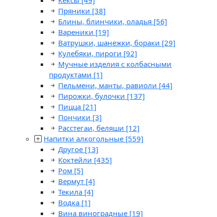
Кексы
[49]
Пряники
[38]
Блины, блинчики, оладья
[56]
Вареники
[19]
Ватрушки, шанежки, бораки
[29]
Кулебяки, пироги
[92]
Мучные изделия с колбасными
продуктами
[1]
Пельмени, манты, равиоли
[44]
Пирожки, булочки
[137]
Пицца
[21]
Пончики
[3]
Расстегаи, беляши
[12]
Напитки алкогольные
[559]
Другое
[13]
Коктейли
[435]
Ром
[5]
Вермут
[4]
Текила
[4]
Водка
[1]
Вина виноградные
[19]