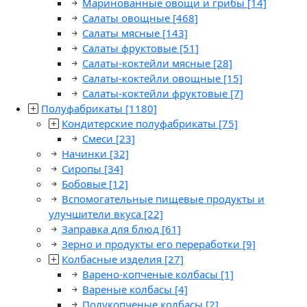
Маринованные овощи и грибы
[14]
Салаты овощные
[468]
Салаты мясные
[143]
Салаты фруктовые
[51]
Салаты-коктейли мясные
[28]
Салаты-коктейли овощные
[15]
Салаты-коктейли фруктовые
[7]
Полуфабрикаты
[1180]
Кондитерские полуфабрикаты
[75]
Смеси
[23]
Начинки
[32]
Сиропы
[34]
Бобовые
[12]
Вспомогательные пищевые продукты и
улучшители вкуса
[22]
Заправка для блюд
[61]
Зерно и продукты его переработки
[9]
Колбасные изделия
[27]
Варено-копченые колбасы
[1]
Вареные колбасы
[4]
Полукопченые колбасы
[2]