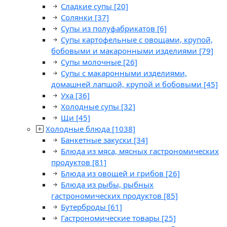
Сладкие супы
[20]
Солянки
[37]
Супы из полуфабрикатов
[6]
Супы картофельные с овощами, крупой,
бобовыми и макаронными изделиями
[79]
Супы молочные
[26]
Супы с макаронными изделиями,
домашней лапшой, крупой и бобовыми
[45]
Уха
[36]
Холодные супы
[32]
Щи
[45]
Холодные блюда
[1038]
Банкетные закуски
[34]
Блюда из мяса, мясных гастрономических
продуктов
[81]
Блюда из овощей и грибов
[26]
Блюда из рыбы, рыбных
гастрономических продуктов
[85]
Бутерброды
[61]
Гастрономические товары
[25]