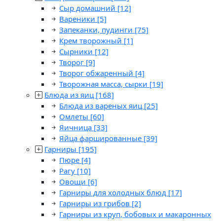
Сыр домашний
[12]
Вареники
[5]
Запеканки, пудинги
[75]
Крем творожный
[1]
Сырники
[12]
Творог
[9]
Творог обжаренный
[4]
Творожная масса, сырки
[19]
Блюда из яиц
[168]
Блюда из вареных яиц
[25]
Омлеты
[60]
Яичница
[33]
Яйца фаршированные
[39]
Гарниры
[195]
Пюре
[4]
Рагу
[10]
Овощи
[6]
Гарниры для холодных блюд
[17]
Гарниры из грибов
[2]
Гарниры из круп, бобовых и макаронных