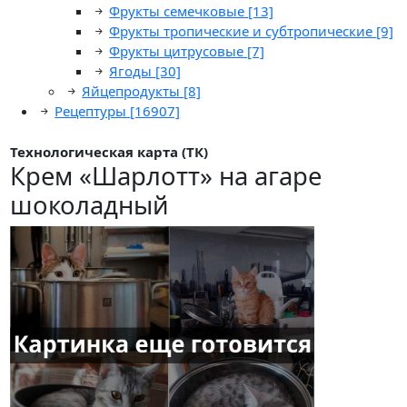
Фрукты семечковые
[13]
Фрукты тропические и субтропические
[9]
Фрукты цитрусовые
[7]
Ягоды
[30]
Яйцепродукты
[8]
Рецептуры
[16907]
Технологическая карта (ТК)
Крем «Шарлотт» на агаре
шоколадный