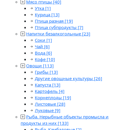
Мясо птицы
[40]
Утка
[1]
Курица
[13]
Птица разная
[19]
Птица субпродукты
[7]
Напитки безалкогольные
[23]
Соки
[1]
Чай
[6]
Вода
[6]
Кофе
[10]
Овощи
[113]
Грибы
[13]
Другие овощные культуры
[26]
Капуста
[13]
Картофель
[4]
Корнеплоды
[19]
Листовые
[28]
Луковые
[9]
Рыба. Нерыбные объекты промысла и
продукты из них
[133]
Рыба. Камбаловые
[2]