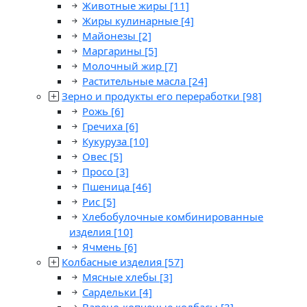
Животные жиры
[11]
Жиры кулинарные
[4]
Майонезы
[2]
Маргарины
[5]
Молочный жир
[7]
Растительные масла
[24]
Зерно и продукты его переработки
[98]
Рожь
[6]
Гречиха
[6]
Кукуруза
[10]
Овес
[5]
Просо
[3]
Пшеница
[46]
Рис
[5]
Хлебобулочные комбинированные
изделия
[10]
Ячмень
[6]
Колбасные изделия
[57]
Мясные хлебы
[3]
Сардельки
[4]