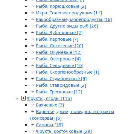
Рыба. Корюшковые
[2]
Икра. Соленая продукция
[11]
Ракообразные, морепродукты
[16]
Рыба. Другие виды рыб
[26]
Рыба. Зубатковые
[2]
Рыба. Карповые
[7]
Рыба. Лососевые
[20]
Рыба. Окуневые
[12]
Рыба. Осетровые
[4]
Рыба. Сельдевые
[10]
Рыба. Скорпенообразные
[1]
Рыба. Скумбриевые
[6]
Рыба. Ставридовые
[2]
Рыба. Тресковые
[12]
Фрукты, ягоды
[115]
Бахчевые
[3]
Варенье, джем, повидло, экстракты
(консервы)
[6]
Сиропы
[18]
Фрукты косточковые
[29]