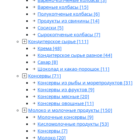
Варено-копченые колбасы
[3]
Вареные колбасы
[15]
Полукопченые колбасы
[6]
Продукты из свинины
[14]
Сосиски
[5]
Сырокопченые колбасы
[7]
Кондитерское сырье
[111]
Крема
[48]
Кондитерское сырье разное
[44]
Сахар
[8]
Шоколад и какао-порошок
[11]
Консервы
[71]
Консервы из рыбы и морепродуктов
[31]
Консервы из фруктов
[9]
Консервы мясные
[20]
Консервы овощные
[11]
Молоко и молочные продукты
[150]
Молочные консервы
[9]
Кисломолочные продукты
[53]
Консервы
[7]
Молоко
[20]