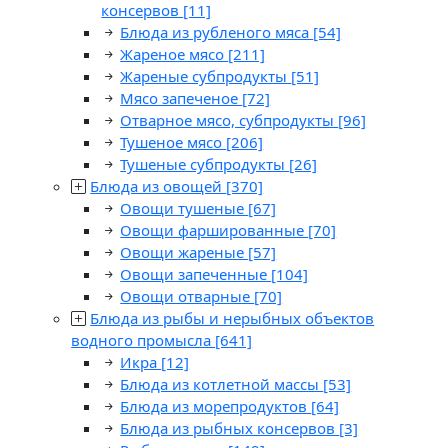
консервов
[11]
Блюда из рубленого мяса
[54]
Жареное мясо
[211]
Жареные субпродукты
[51]
Мясо запеченое
[72]
Отварное мясо, субпродукты
[96]
Тушеное мясо
[206]
Тушеные субпродукты
[26]
Блюда из овощей
[370]
Овощи тушеные
[67]
Овощи фаршированные
[70]
Овощи жареные
[57]
Овощи запеченные
[104]
Овощи отварные
[70]
Блюда из рыбы и нерыбных объектов
водного промысла
[641]
Икра
[12]
Блюда из котлетной массы
[53]
Блюда из морепродуктов
[64]
Блюда из рыбных консервов
[3]