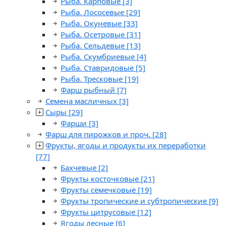
Рыба. Карповые
[3]
Рыба. Лососевые
[29]
Рыба. Окуневые
[33]
Рыба. Осетровые
[31]
Рыба. Сельдевые
[13]
Рыба. Скумбриевые
[4]
Рыба. Ставридовые
[5]
Рыба. Тресковые
[19]
Фарш рыбный
[7]
Семена масличных
[3]
Сыры
[29]
Фарши
[3]
Фарш для пирожков и проч.
[28]
Фрукты, ягоды и продукты их переработки
[77]
Бахчевые
[2]
Фрукты косточковые
[21]
Фрукты семечковые
[19]
Фрукты тропические и субтропические
[9]
Фрукты цитрусовые
[12]
Ягоды лесные
[6]