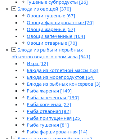
Тушеные субпродукты
[26]
Блюда из овощей
[370]
Овощи тушеные
[67]
Овощи фаршированные
[70]
Овощи жареные
[57]
Овощи запеченные
[104]
Овощи отварные
[70]
Блюда из рыбы и нерыбных
объектов водного промысла
[641]
Икра
[12]
Блюда из котлетной массы
[53]
Блюда из морепродуктов
[64]
Блюда из рыбных консервов
[3]
Рыба жареная
[149]
Рыба запеченная
[130]
Рыба копченая
[27]
Рыба отварная
[82]
Рыба припущенная
[25]
Рыба тушеная
[81]
Рыба фаршированная
[14]
Блюда из сельскохозяйственной