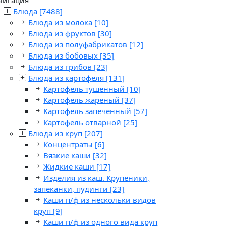
Блюда
[7488]
Блюда из молока
[10]
Блюда из фруктов
[30]
Блюда из полуфабрикатов
[12]
Блюда из бобовых
[35]
Блюда из грибов
[23]
Блюда из картофеля
[131]
Картофель тушенный
[10]
Картофель жареный
[37]
Картофель запеченный
[57]
Картофель отварной
[25]
Блюда из круп
[207]
Концентраты
[6]
Вязкие каши
[32]
Жидкие каши
[17]
Изделия из каш. Крупеники,
запеканки, пудинги
[23]
Каши п/ф из нескольки видов
круп
[9]
Каши п/ф из одного вида круп