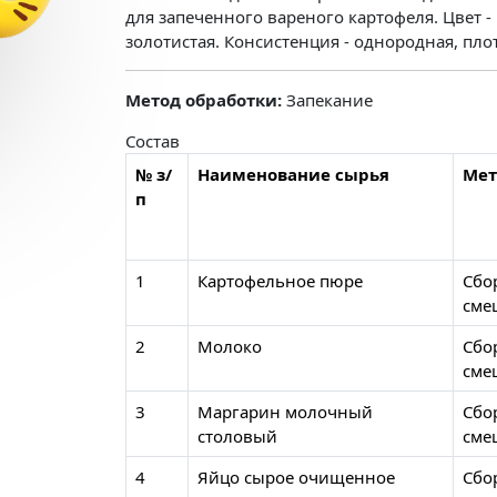
для запеченного вареного картофеля. Цвет -
золотистая. Консистенция - однородная, плот
Метод обработки:
Запекание
Состав
№ з/
Наименование сырья
Мет
п
1
Картофельное пюре
Сбо
сме
2
Молоко
Сбо
сме
3
Маргарин молочный
Сбо
столовый
сме
4
Яйцо сырое очищенное
Сбо