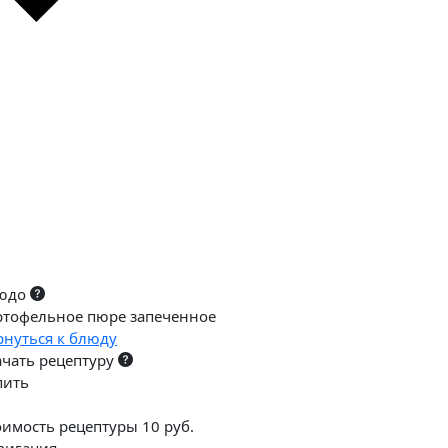
юдо
ртофельное пюре запеченное
рнуться к блюду
ачать рецептуру
пить
оимость рецептуры 10 руб.
вигация