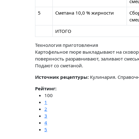
сме
5
Сметана 10,0 % жирности
Сбо
сме
ИТОГО
Технология приготовления
Картофельное пюре выкладывают на сковор
поверхность разравнивают, заливают смесью
Подают со сметаной.
Источник рецептуры:
Кулинария. Справочн
Рейтинг:
100
1
2
3
4
5