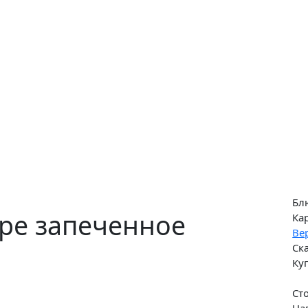
Бл
ре запеченное
Ка
Ве
Ск
Ку
Ст
На