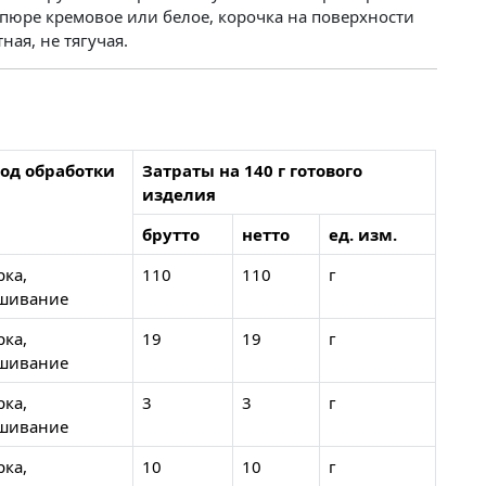
 пюре кремовое или белое, корочка на поверхности
ная, не тягучая.
од обработки
Затраты на 140 г готового
изделия
брутто
нетто
ед. изм.
рка,
110
110
г
шивание
рка,
19
19
г
шивание
рка,
3
3
г
шивание
рка,
10
10
г