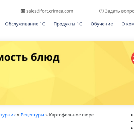
sales@fort.crimea.com
Задать вопр
Обслуживание 1С
Продукты 1С
Обучение
О ко
птурник
»
Рецептуры
» Картофельное пюре