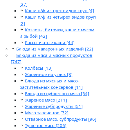
[27]
Каши п/ф из трех видов круп
[4]
Каши п/ф из четырех видов круп
[2]
Котлеты, биточки, каши с мясом
и рыбой
[42]
Рассыпчатые каши
[44]
Блюда из макаронных изделий
[22]
Блюда из мяса и мясных продуктов
[747]
Колбасы
[13]
Жаренное на углях
[3]
Блюда из мясных и мясо-
растительных консервов
[11]
Блюда из рубленого мяса
[54]
Жареное мясо
[211]
Жареные субпродукты
[51]
Мясо запеченое
[72]
Отварное мясо, субпродукты
[96]
Тушеное мясо
[206]