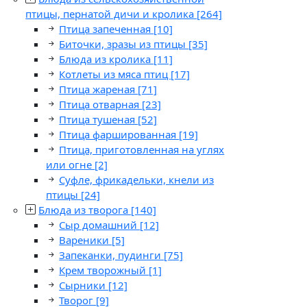
птицы, пернатой дичи и кролика
[264]
Птица запеченная
[10]
Биточки, зразы из птицы
[35]
Блюда из кролика
[11]
Котлеты из мяса птиц
[17]
Птица жареная
[71]
Птица отварная
[23]
Птица тушеная
[52]
Птица фаршированная
[19]
Птица, приготовленная на углях
или огне
[2]
Суфле, фрикадельки, кнели из
птицы
[24]
Блюда из творога
[140]
Сыр домашний
[12]
Вареники
[5]
Запеканки, пудинги
[75]
Крем творожный
[1]
Сырники
[12]
Творог
[9]