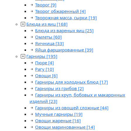
Творог
[9]
Творог обжаренный
[4]
Творожная масса, сырки
[19]
Блюда из яиц
[168]
Блюда из вареных яиц
[25]
Омлеты
[60]
Яичница
[33]
Яйца фаршированные
[39]
Гарниры
[195]
Пюре
[4]
Рагу
[10]
Овощи
[6]
Гарниры для холодных блюд
[17]
Гарниры из грибов
[2]
Гарниры из круп, бобовых и макаронных
изделий
[23]
Гарниры из овощей сложные
[44]
Мучные гарниры
[19]
Овощи жареные
[16]
Овощи маринованные
[14]