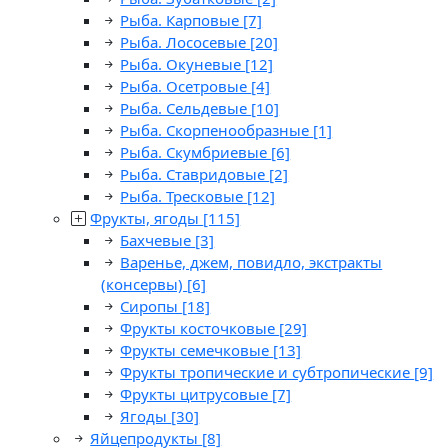
Рыба. Карповые
[7]
Рыба. Лососевые
[20]
Рыба. Окуневые
[12]
Рыба. Осетровые
[4]
Рыба. Сельдевые
[10]
Рыба. Скорпенообразные
[1]
Рыба. Скумбриевые
[6]
Рыба. Ставридовые
[2]
Рыба. Тресковые
[12]
Фрукты, ягоды
[115]
Бахчевые
[3]
Варенье, джем, повидло, экстракты
(консервы)
[6]
Сиропы
[18]
Фрукты косточковые
[29]
Фрукты семечковые
[13]
Фрукты тропические и субтропические
[9]
Фрукты цитрусовые
[7]
Ягоды
[30]
Яйцепродукты
[8]