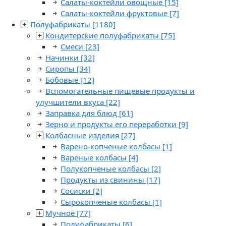
Салаты-коктейли овощные
[15]
Салаты-коктейли фруктовые
[7]
Полуфабрикаты
[1180]
Кондитерские полуфабрикаты
[75]
Смеси
[23]
Начинки
[32]
Сиропы
[34]
Бобовые
[12]
Вспомогательные пищевые продукты и
улучшители вкуса
[22]
Заправка для блюд
[61]
Зерно и продукты его переработки
[9]
Колбасные изделия
[27]
Варено-копченые колбасы
[1]
Вареные колбасы
[4]
Полукопченые колбасы
[2]
Продукты из свинины
[17]
Сосиски
[2]
Сырокопченые колбасы
[1]
Мучное
[77]
Полуфабрикаты
[6]