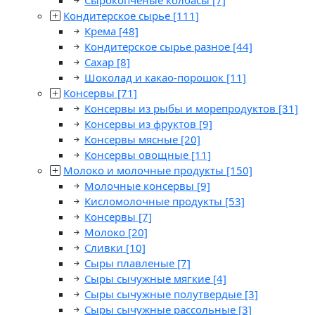
Сырокопченые колбасы
[7]
Кондитерское сырье
[111]
Крема
[48]
Кондитерское сырье разное
[44]
Сахар
[8]
Шоколад и какао-порошок
[11]
Консервы
[71]
Консервы из рыбы и морепродуктов
[31]
Консервы из фруктов
[9]
Консервы мясные
[20]
Консервы овощные
[11]
Молоко и молочные продукты
[150]
Молочные консервы
[9]
Кисломолочные продукты
[53]
Консервы
[7]
Молоко
[20]
Сливки
[10]
Сыры плавленые
[7]
Сыры сычужные мягкие
[4]
Сыры сычужные полутвердые
[3]
Сыры сычужные рассольные
[3]