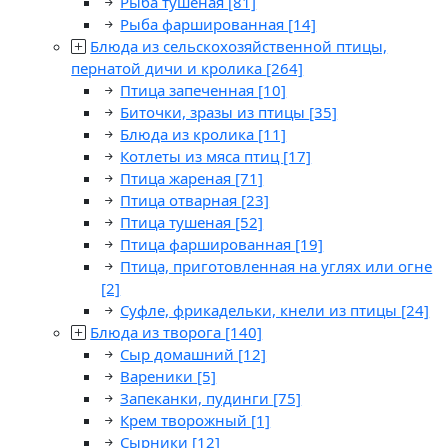
Рыба тушеная
[81]
Рыба фаршированная
[14]
Блюда из сельскохозяйственной птицы,
пернатой дичи и кролика
[264]
Птица запеченная
[10]
Биточки, зразы из птицы
[35]
Блюда из кролика
[11]
Котлеты из мяса птиц
[17]
Птица жареная
[71]
Птица отварная
[23]
Птица тушеная
[52]
Птица фаршированная
[19]
Птица, приготовленная на углях или огне
[2]
Суфле, фрикадельки, кнели из птицы
[24]
Блюда из творога
[140]
Сыр домашний
[12]
Вареники
[5]
Запеканки, пудинги
[75]
Крем творожный
[1]
Сырники
[12]