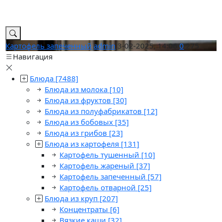
Картофель запеченный
admin
3-02-2025, 14:06
0
275
Навигация
Блюда
[7488]
Блюда из молока
[10]
Блюда из фруктов
[30]
Блюда из полуфабрикатов
[12]
Блюда из бобовых
[35]
Блюда из грибов
[23]
Блюда из картофеля
[131]
Картофель тушенный
[10]
Картофель жареный
[37]
Картофель запеченный
[57]
Картофель отварной
[25]
Блюда из круп
[207]
Концентраты
[6]
Вязкие каши
[32]