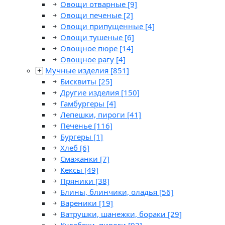
Овощи отварные
[9]
Овощи печеные
[2]
Овощи припущенные
[4]
Овощи тушеные
[6]
Овощное пюре
[14]
Овощное рагу
[4]
Мучные изделия
[851]
Бисквиты
[25]
Другие изделия
[150]
Гамбургеры
[4]
Лепешки, пироги
[41]
Печенье
[116]
Бургеры
[1]
Хлеб
[6]
Смажанки
[7]
Кексы
[49]
Пряники
[38]
Блины, блинчики, оладья
[56]
Вареники
[19]
Ватрушки, шанежки, бораки
[29]