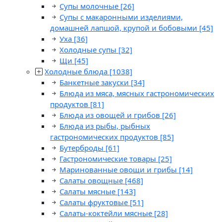
Супы молочные
[26]
Супы с макаронными изделиями,
домашней лапшой, крупой и бобовыми
[45]
Уха
[36]
Холодные супы
[32]
Щи
[45]
Холодные блюда
[1038]
Банкетные закуски
[34]
Блюда из мяса, мясных гастрономических
продуктов
[81]
Блюда из овощей и грибов
[26]
Блюда из рыбы, рыбных
гастрономических продуктов
[85]
Бутерброды
[61]
Гастрономические товары
[25]
Маринованные овощи и грибы
[14]
Салаты овощные
[468]
Салаты мясные
[143]
Салаты фруктовые
[51]
Салаты-коктейли мясные
[28]