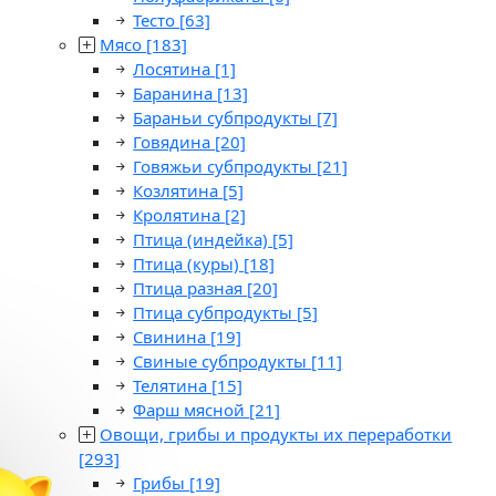
Тесто
[63]
Мясо
[183]
Лосятина
[1]
Баранина
[13]
Бараньи субпродукты
[7]
Говядина
[20]
Говяжьи субпродукты
[21]
Козлятина
[5]
Кролятина
[2]
Птица (индейка)
[5]
Птица (куры)
[18]
Птица разная
[20]
Птица субпродукты
[5]
Свинина
[19]
Свиные субпродукты
[11]
Телятина
[15]
Фарш мясной
[21]
Овощи, грибы и продукты их переработки
[293]
Грибы
[19]