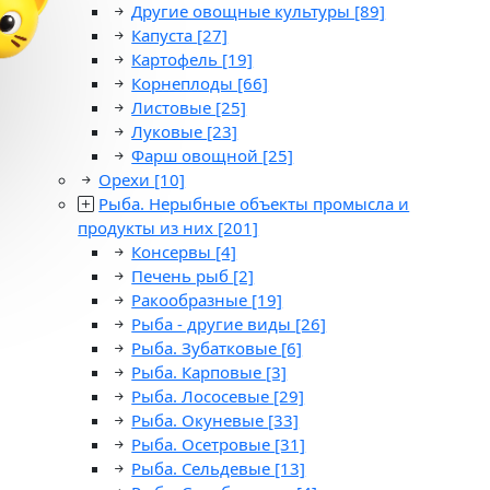
Другие овощные культуры
[89]
Капуста
[27]
Картофель
[19]
Корнеплоды
[66]
Листовые
[25]
Луковые
[23]
Фарш овощной
[25]
Орехи
[10]
Рыба. Нерыбные объекты промысла и
продукты из них
[201]
Консервы
[4]
Печень рыб
[2]
Ракообразные
[19]
Рыба - другие виды
[26]
Рыба. Зубатковые
[6]
Рыба. Карповые
[3]
Рыба. Лососевые
[29]
Рыба. Окуневые
[33]
Рыба. Осетровые
[31]
Рыба. Сельдевые
[13]