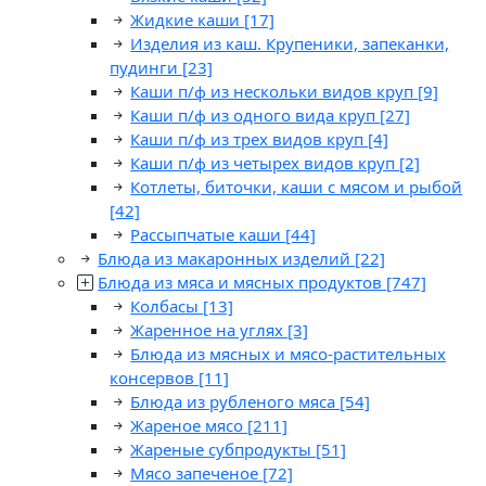
Жидкие каши
[17]
Изделия из каш. Крупеники, запеканки,
пудинги
[23]
Каши п/ф из нескольки видов круп
[9]
Каши п/ф из одного вида круп
[27]
Каши п/ф из трех видов круп
[4]
Каши п/ф из четырех видов круп
[2]
Котлеты, биточки, каши с мясом и рыбой
[42]
Рассыпчатые каши
[44]
Блюда из макаронных изделий
[22]
Блюда из мяса и мясных продуктов
[747]
Колбасы
[13]
Жаренное на углях
[3]
Блюда из мясных и мясо-растительных
консервов
[11]
Блюда из рубленого мяса
[54]
Жареное мясо
[211]
Жареные субпродукты
[51]
Мясо запеченое
[72]