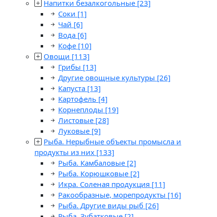
Напитки безалкогольные
[23]
Соки
[1]
Чай
[6]
Вода
[6]
Кофе
[10]
Овощи
[113]
Грибы
[13]
Другие овощные культуры
[26]
Капуста
[13]
Картофель
[4]
Корнеплоды
[19]
Листовые
[28]
Луковые
[9]
Рыба. Нерыбные объекты промысла и
продукты из них
[133]
Рыба. Камбаловые
[2]
Рыба. Корюшковые
[2]
Икра. Соленая продукция
[11]
Ракообразные, морепродукты
[16]
Рыба. Другие виды рыб
[26]
Рыба. Зубатковые
[2]