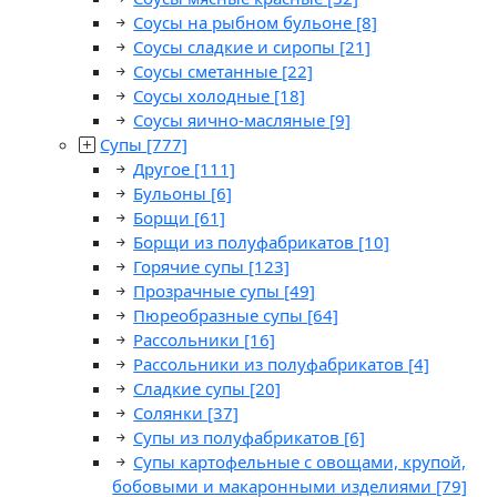
Соусы на рыбном бульоне
[8]
Соусы сладкие и сиропы
[21]
Соусы сметанные
[22]
Соусы холодные
[18]
Соусы яично-масляные
[9]
Супы
[777]
Другое
[111]
Бульоны
[6]
Борщи
[61]
Борщи из полуфабрикатов
[10]
Горячие супы
[123]
Прозрачные супы
[49]
Пюреобразные супы
[64]
Рассольники
[16]
Рассольники из полуфабрикатов
[4]
Сладкие супы
[20]
Солянки
[37]
Супы из полуфабрикатов
[6]
Супы картофельные с овощами, крупой,
бобовыми и макаронными изделиями
[79]