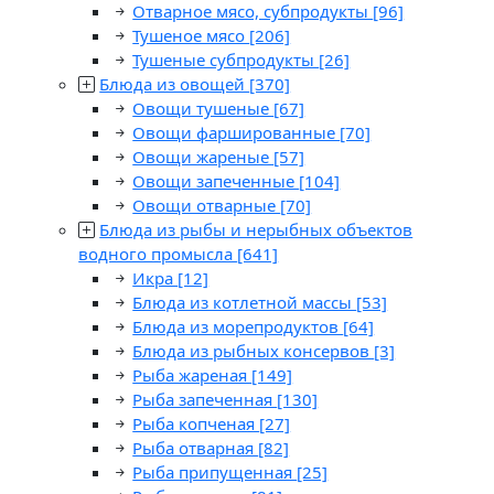
Отварное мясо, субпродукты
[96]
Тушеное мясо
[206]
Тушеные субпродукты
[26]
Блюда из овощей
[370]
Овощи тушеные
[67]
Овощи фаршированные
[70]
Овощи жареные
[57]
Овощи запеченные
[104]
Овощи отварные
[70]
Блюда из рыбы и нерыбных объектов
водного промысла
[641]
Икра
[12]
Блюда из котлетной массы
[53]
Блюда из морепродуктов
[64]
Блюда из рыбных консервов
[3]
Рыба жареная
[149]
Рыба запеченная
[130]
Рыба копченая
[27]
Рыба отварная
[82]
Рыба припущенная
[25]