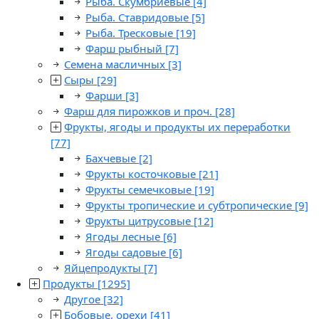
Рыба. Скумбриевые
[4]
Рыба. Ставридовые
[5]
Рыба. Тресковые
[19]
Фарш рыбный
[7]
Семена масличных
[3]
Сыры
[29]
Фарши
[3]
Фарш для пирожков и проч.
[28]
Фрукты, ягоды и продукты их переработки
[77]
Бахчевые
[2]
Фрукты косточковые
[21]
Фрукты семечковые
[19]
Фрукты тропические и субтропические
[9]
Фрукты цитрусовые
[12]
Ягоды лесные
[6]
Ягоды садовые
[6]
Яйцепродукты
[7]
Продукты
[1295]
Другое
[32]
Бобовые, орехи
[41]