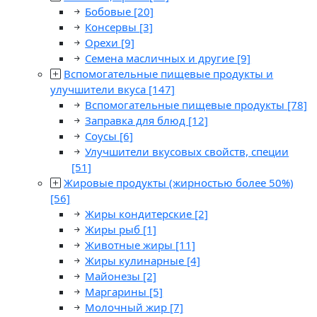
Бобовые
[20]
Консервы
[3]
Орехи
[9]
Семена масличных и другие
[9]
Вспомогательные пищевые продукты и
улучшители вкуса
[147]
Вспомогательные пищевые продукты
[78]
Заправка для блюд
[12]
Соусы
[6]
Улучшители вкусовых свойств, специи
[51]
Жировые продукты (жирностью более 50%)
[56]
Жиры кондитерские
[2]
Жиры рыб
[1]
Животные жиры
[11]
Жиры кулинарные
[4]
Майонезы
[2]
Маргарины
[5]
Молочный жир
[7]