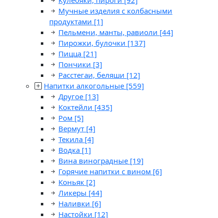
Кулебяки, пироги
[92]
Мучные изделия с колбасными
продуктами
[1]
Пельмени, манты, равиоли
[44]
Пирожки, булочки
[137]
Пицца
[21]
Пончики
[3]
Расстегаи, беляши
[12]
Напитки алкогольные
[559]
Другое
[13]
Коктейли
[435]
Ром
[5]
Вермут
[4]
Текила
[4]
Водка
[1]
Вина виноградные
[19]
Горячие напитки с вином
[6]
Коньяк
[2]
Ликеры
[44]
Наливки
[6]
Настойки
[12]