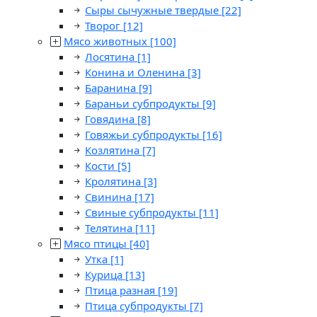
Сыры сычужные твердые
[22]
Творог
[12]
Мясо животных
[100]
Лосятина
[1]
Конина и Оленина
[3]
Баранина
[9]
Бараньи субпродукты
[9]
Говядина
[8]
Говяжьи субпродукты
[16]
Козлятина
[7]
Кости
[5]
Кролятина
[3]
Свинина
[17]
Свиные субпродукты
[11]
Телятина
[11]
Мясо птицы
[40]
Утка
[1]
Курица
[13]
Птица разная
[19]
Птица субпродукты
[7]