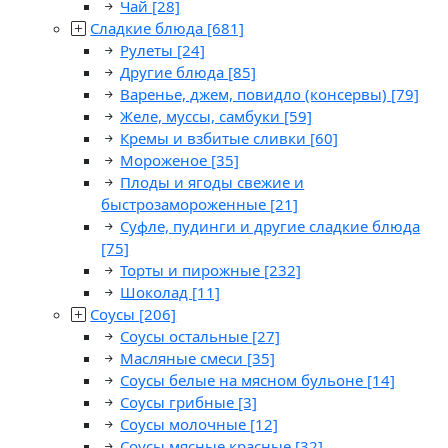
Чай
[28]
Сладкие блюда
[681]
Рулеты
[24]
Другие блюда
[85]
Варенье, джем, повидло (консервы)
[79]
Желе, муссы, самбуки
[59]
Кремы и взбитые сливки
[60]
Мороженое
[35]
Плоды и ягоды свежие и
быстрозамороженные
[21]
Суфле, пудинги и другие сладкие блюда
[75]
Торты и пирожные
[232]
Шоколад
[11]
Соусы
[206]
Соусы остальные
[27]
Масляные смеси
[35]
Соусы белые на мясном бульоне
[14]
Соусы грибные
[3]
Соусы молочные
[12]
Соусы мясные красные
[32]