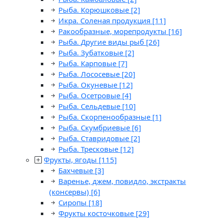
Рыба. Корюшковые
[2]
Икра. Соленая продукция
[11]
Ракообразные, морепродукты
[16]
Рыба. Другие виды рыб
[26]
Рыба. Зубатковые
[2]
Рыба. Карповые
[7]
Рыба. Лососевые
[20]
Рыба. Окуневые
[12]
Рыба. Осетровые
[4]
Рыба. Сельдевые
[10]
Рыба. Скорпенообразные
[1]
Рыба. Скумбриевые
[6]
Рыба. Ставридовые
[2]
Рыба. Тресковые
[12]
Фрукты, ягоды
[115]
Бахчевые
[3]
Варенье, джем, повидло, экстракты
(консервы)
[6]
Сиропы
[18]
Фрукты косточковые
[29]