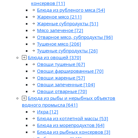
консервов
[11]
Блюда из рубленого мяса
[54]
Жареное мясо
[211]
Жареные субпродукты
[51]
Мясо запеченое
[72]
Отварное мясо, субпродукты
[96]
Тушеное мясо
[206]
Тушеные субпродукты
[26]
Блюда из овощей
[370]
Овощи тушеные
[67]
Овощи фаршированные
[70]
Овощи жареные
[57]
Овощи запеченные
[104]
Овощи отварные
[70]
Блюда из рыбы и нерыбных объектов
водного промысла
[641]
Икра
[12]
Блюда из котлетной массы
[53]
Блюда из морепродуктов
[64]
Блюда из рыбных консервов
[3]