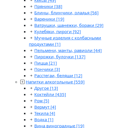
Кексы
[49]
Пряники
[38]
Блины, блинчики, оладья
[56]
Вареники
[19]
Ватрушки, шанежки, бораки
[29]
Кулебяки, пироги
[92]
Мучные изделия с колбасными
продуктами
[1]
Пельмени, манты, равиоли
[44]
Пирожки, булочки
[137]
Пицца
[21]
Пончики
[3]
Расстегаи, беляши
[12]
Напитки алкогольные
[559]
Другое
[13]
Коктейли
[435]
Ром
[5]
Вермут
[4]
Текила
[4]
Водка
[1]
Вина виноградные
[19]