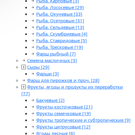
Рыба. Карповые
[3]
Рыба. Лососевые
[29]
Рыба. Окуневые
[33]
Рыба. Осетровые
[31]
Рыба. Сельдевые
[13]
Рыба. Скумбриевые
[4]
Рыба. Ставридовые
[5]
Рыба. Тресковые
[19]
Фарш рыбный
[7]
Семена масличных
[3]
Сыры
[29]
Фарши
[3]
Фарш для пирожков и проч.
[28]
Фрукты, ягоды и продукты их переработки
[77]
Бахчевые
[2]
Фрукты косточковые
[21]
Фрукты семечковые
[19]
Фрукты тропические и субтропические
[9]
Фрукты цитрусовые
[12]
Ягоды лесные
[6]