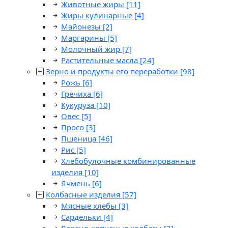
Животные жиры
[11]
Жиры кулинарные
[4]
Майонезы
[2]
Маргарины
[5]
Молочный жир
[7]
Растительные масла
[24]
Зерно и продукты его переработки
[98]
Рожь
[6]
Гречиха
[6]
Кукуруза
[10]
Овес
[5]
Просо
[3]
Пшеница
[46]
Рис
[5]
Хлебобулочные комбинированные
изделия
[10]
Ячмень
[6]
Колбасные изделия
[57]
Мясные хлебы
[3]
Сардельки
[4]