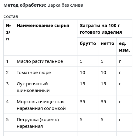
Метод обработки:
Варка без слива
Состав
№
Наименование сырья
Затраты на 100 г
з/
готового изделия
п
брутто
нетто
ед.
изм.
1
Масло растительное
5
5
г
2
Томатное пюре
10
10
г
3
Лук репчатый
15
15
г
шинкованный
4
Морковь очищенная
35
35
г
нарезанная соломкой
5
Петрушка (корень)
5
5
г
нарезанная