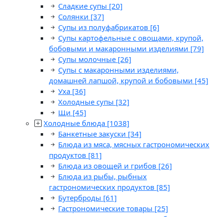
Сладкие супы
[20]
Солянки
[37]
Супы из полуфабрикатов
[6]
Супы картофельные с овощами, крупой,
бобовыми и макаронными изделиями
[79]
Супы молочные
[26]
Супы с макаронными изделиями,
домашней лапшой, крупой и бобовыми
[45]
Уха
[36]
Холодные супы
[32]
Щи
[45]
Холодные блюда
[1038]
Банкетные закуски
[34]
Блюда из мяса, мясных гастрономических
продуктов
[81]
Блюда из овощей и грибов
[26]
Блюда из рыбы, рыбных
гастрономических продуктов
[85]
Бутерброды
[61]
Гастрономические товары
[25]