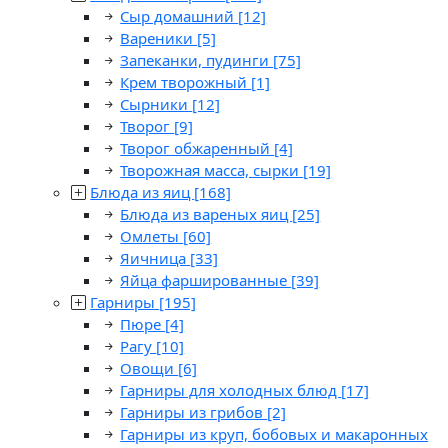
Сыр домашний
[12]
Вареники
[5]
Запеканки, пудинги
[75]
Крем творожный
[1]
Сырники
[12]
Творог
[9]
Творог обжаренный
[4]
Творожная масса, сырки
[19]
Блюда из яиц
[168]
Блюда из вареных яиц
[25]
Омлеты
[60]
Яичница
[33]
Яйца фаршированные
[39]
Гарниры
[195]
Пюре
[4]
Рагу
[10]
Овощи
[6]
Гарниры для холодных блюд
[17]
Гарниры из грибов
[2]
Гарниры из круп, бобовых и макаронных