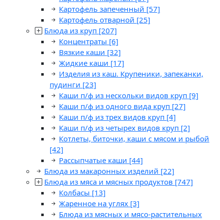
Картофель запеченный
[57]
Картофель отварной
[25]
Блюда из круп
[207]
Концентраты
[6]
Вязкие каши
[32]
Жидкие каши
[17]
Изделия из каш. Крупеники, запеканки,
пудинги
[23]
Каши п/ф из нескольки видов круп
[9]
Каши п/ф из одного вида круп
[27]
Каши п/ф из трех видов круп
[4]
Каши п/ф из четырех видов круп
[2]
Котлеты, биточки, каши с мясом и рыбой
[42]
Рассыпчатые каши
[44]
Блюда из макаронных изделий
[22]
Блюда из мяса и мясных продуктов
[747]
Колбасы
[13]
Жаренное на углях
[3]
Блюда из мясных и мясо-растительных