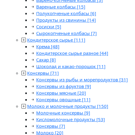
Варено-копченые колбасы
[3]
Вареные колбасы
[15]
Полукопченые колбасы
[6]
Продукты из свинины
[14]
Сосиски
[5]
Сырокопченые колбасы
[7]
Кондитерское сырье
[111]
Крема
[48]
Кондитерское сырье разное
[44]
Сахар
[8]
Шоколад и какао-порошок
[11]
Консервы
[71]
Консервы из рыбы и морепродуктов
[31]
Консервы из фруктов
[9]
Консервы мясные
[20]
Консервы овощные
[11]
Молоко и молочные продукты
[150]
Молочные консервы
[9]
Кисломолочные продукты
[53]
Консервы
[7]
Молоко
[20]