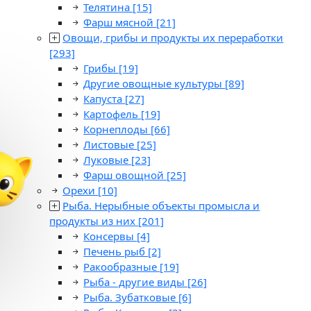
Телятина
[15]
Фарш мясной
[21]
Овощи, грибы и продукты их переработки
[293]
Грибы
[19]
Другие овощные культуры
[89]
Капуста
[27]
Картофель
[19]
Корнеплоды
[66]
Листовые
[25]
Луковые
[23]
Фарш овощной
[25]
Орехи
[10]
Рыба. Нерыбные объекты промысла и
продукты из них
[201]
Консервы
[4]
Печень рыб
[2]
Ракообразные
[19]
Рыба - другие виды
[26]
Рыба. Зубатковые
[6]