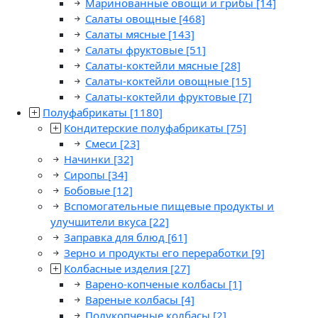
Маринованные овощи и грибы
[14]
Салаты овощные
[468]
Салаты мясные
[143]
Салаты фруктовые
[51]
Салаты-коктейли мясные
[28]
Салаты-коктейли овощные
[15]
Салаты-коктейли фруктовые
[7]
Полуфабрикаты
[1180]
Кондитерские полуфабрикаты
[75]
Смеси
[23]
Начинки
[32]
Сиропы
[34]
Бобовые
[12]
Вспомогательные пищевые продукты и
улучшители вкуса
[22]
Заправка для блюд
[61]
Зерно и продукты его переработки
[9]
Колбасные изделия
[27]
Варено-копченые колбасы
[1]
Вареные колбасы
[4]
Полукопченые колбасы
[2]