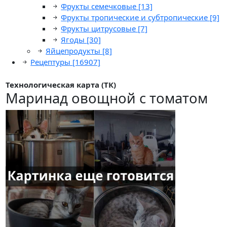
Фрукты семечковые
[13]
Фрукты тропические и субтропические
[9]
Фрукты цитрусовые
[7]
Ягоды
[30]
Яйцепродукты
[8]
Рецептуры
[16907]
Технологическая карта (ТК)
Маринад овощной с томатом