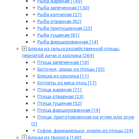
Рыба жареная
[149]
Рыба запеченная
[130]
Рыба копченая
[27]
Рыба отварная
[82]
Рыба припущенная
[25]
Рыба тушеная
[81]
Рыба фаршированная
[14]
Блюда из сельскохозяйственной птицы,
пернатой дичи и кролика
[264]
Птица запеченная
[10]
Биточки, зразы из птицы
[35]
Блюда из кролика
[11]
Котлеты из мяса птиц
[17]
Птица жареная
[71]
Птица отварная
[23]
Птица тушеная
[52]
Птица фаршированная
[19]
Птица, приготовленная на углях или огне
[2]
Суфле, фрикадельки, кнели из птицы
[24]
Блюда из творога
[140]