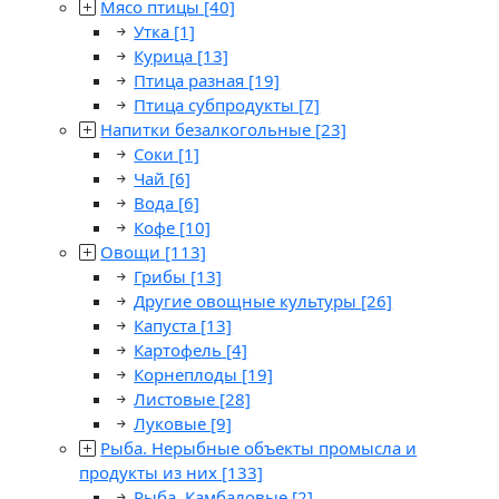
Мясо птицы
[40]
Утка
[1]
Курица
[13]
Птица разная
[19]
Птица субпродукты
[7]
Напитки безалкогольные
[23]
Соки
[1]
Чай
[6]
Вода
[6]
Кофе
[10]
Овощи
[113]
Грибы
[13]
Другие овощные культуры
[26]
Капуста
[13]
Картофель
[4]
Корнеплоды
[19]
Листовые
[28]
Луковые
[9]
Рыба. Нерыбные объекты промысла и
продукты из них
[133]
Рыба. Камбаловые
[2]