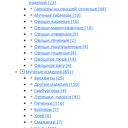
изделий
[23]
Гарниры из овощей сложные
[44]
Мучные гарниры
[19]
Овощи жареные
[16]
Овощи маринованные
[14]
Овощи отварные
[9]
Овощи печеные
[2]
Овощи припущенные
[4]
Овощи тушеные
[6]
Овощное пюре
[14]
Овощное рагу
[4]
Мучные изделия
[851]
Бисквиты
[25]
Другие изделия
[150]
Гамбургеры
[4]
Лепешки, пироги
[41]
Печенье
[116]
Бургеры
[1]
Хлеб
[6]
Смажанки
[7]