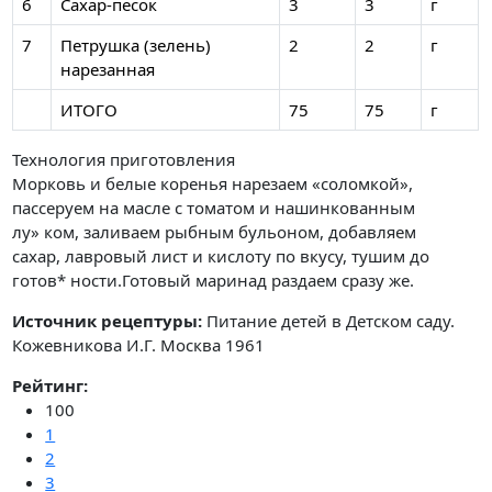
6
Сахар-песок
3
3
г
7
Петрушка (зелень)
2
2
г
нарезанная
ИТОГО
75
75
г
Технология приготовления
Морковь и белые коренья нарезаем «соломкой»,
пассеруем на масле с томатом и нашинкованным
лу» ком, заливаем рыбным бульоном, добавляем
сахар, лавровый лист и кислоту по вкусу, тушим до
готов* ности.Готовый маринад раздаем сразу же.
Источник рецептуры:
Питание детей в Детском саду.
Кожевникова И.Г. Москва 1961
Рейтинг:
100
1
2
3