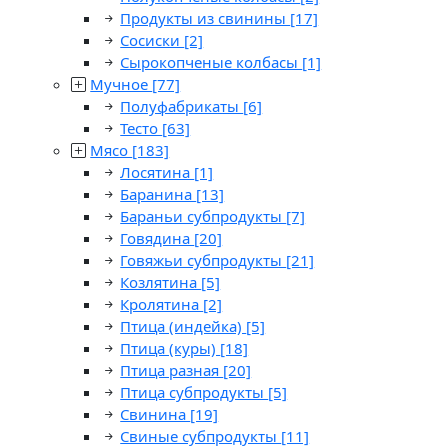
Продукты из свинины
[17]
Сосиски
[2]
Сырокопченые колбасы
[1]
Мучное
[77]
Полуфабрикаты
[6]
Тесто
[63]
Мясо
[183]
Лосятина
[1]
Баранина
[13]
Бараньи субпродукты
[7]
Говядина
[20]
Говяжьи субпродукты
[21]
Козлятина
[5]
Кролятина
[2]
Птица (индейка)
[5]
Птица (куры)
[18]
Птица разная
[20]
Птица субпродукты
[5]
Свинина
[19]
Свиные субпродукты
[11]