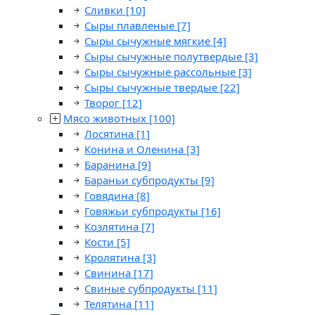
Сливки
[10]
Сыры плавленые
[7]
Сыры сычужные мягкие
[4]
Сыры сычужные полутвердые
[3]
Сыры сычужные рассольные
[3]
Сыры сычужные твердые
[22]
Творог
[12]
Мясо животных
[100]
Лосятина
[1]
Конина и Оленина
[3]
Баранина
[9]
Бараньи субпродукты
[9]
Говядина
[8]
Говяжьи субпродукты
[16]
Козлятина
[7]
Кости
[5]
Кролятина
[3]
Свинина
[17]
Свиные субпродукты
[11]
Телятина
[11]