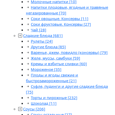
Молочные напитки
[10]
Напитки плодовые, ягодные и травяные
негазированные
[70]
Соки овощные. Консервы
[11]
Соки фруктовые. Консервы
[27]
Чай
[28]
Сладкие блюда
[681]
Рулеты
[24]
Другие блюда
[85]
Варенье, джем, повидло (консервы)
[79]
Желе, муссы, самбуки
[59]
Кремы и взбитые сливки
[60]
Мороженое
[35]
Плоды и ягоды свежие и
быстрозамороженные
[21]
Суфле, пудинги и другие сладкие блюда
[75]
Торты и пирожные
[232]
Шоколад
[11]
Соусы
[206]
Соусы остальные
[27]