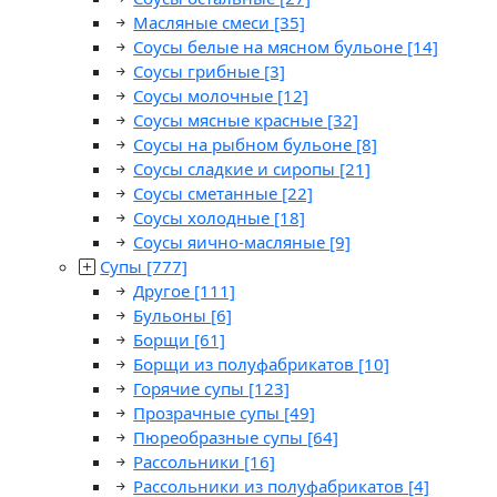
Масляные смеси
[35]
Соусы белые на мясном бульоне
[14]
Соусы грибные
[3]
Соусы молочные
[12]
Соусы мясные красные
[32]
Соусы на рыбном бульоне
[8]
Соусы сладкие и сиропы
[21]
Соусы сметанные
[22]
Соусы холодные
[18]
Соусы яично-масляные
[9]
Супы
[777]
Другое
[111]
Бульоны
[6]
Борщи
[61]
Борщи из полуфабрикатов
[10]
Горячие супы
[123]
Прозрачные супы
[49]
Пюреобразные супы
[64]
Рассольники
[16]
Рассольники из полуфабрикатов
[4]