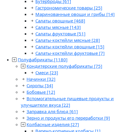
Бутерброды
[61]
Гастрономические товары
[25]
Маринованные овощи и грибы
[14]
Салаты овощные
[468]
Салаты мясные
[143]
Салаты фруктовые
[51]
Салаты-коктейли мясные
[28]
Салаты-коктейли овощные
[15]
Салаты-коктейли фруктовые
[7]
Полуфабрикаты
[1180]
Кондитерские полуфабрикаты
[75]
Смеси
[23]
Начинки
[32]
Сиропы
[34]
Бобовые
[12]
Вспомогательные пищевые продукты и
улучшители вкуса
[22]
Заправка для блюд
[61]
Зерно и продукты его переработки
[9]
Колбасные изделия
[27]
Варено-копченые колбасы
[1]