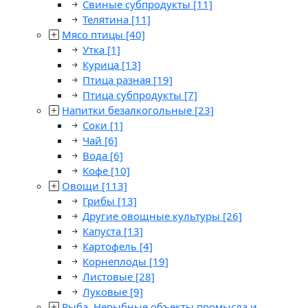
Свиные субпродукты
[11]
Телятина
[11]
Мясо птицы
[40]
Утка
[1]
Курица
[13]
Птица разная
[19]
Птица субпродукты
[7]
Напитки безалкогольные
[23]
Соки
[1]
Чай
[6]
Вода
[6]
Кофе
[10]
Овощи
[113]
Грибы
[13]
Другие овощные культуры
[26]
Капуста
[13]
Картофель
[4]
Корнеплоды
[19]
Листовые
[28]
Луковые
[9]
Рыба. Нерыбные объекты промысла и