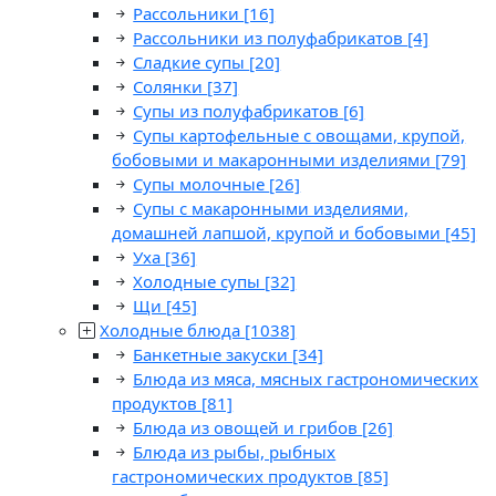
Рассольники
[16]
Рассольники из полуфабрикатов
[4]
Сладкие супы
[20]
Солянки
[37]
Супы из полуфабрикатов
[6]
Супы картофельные с овощами, крупой,
бобовыми и макаронными изделиями
[79]
Супы молочные
[26]
Супы с макаронными изделиями,
домашней лапшой, крупой и бобовыми
[45]
Уха
[36]
Холодные супы
[32]
Щи
[45]
Холодные блюда
[1038]
Банкетные закуски
[34]
Блюда из мяса, мясных гастрономических
продуктов
[81]
Блюда из овощей и грибов
[26]
Блюда из рыбы, рыбных
гастрономических продуктов
[85]