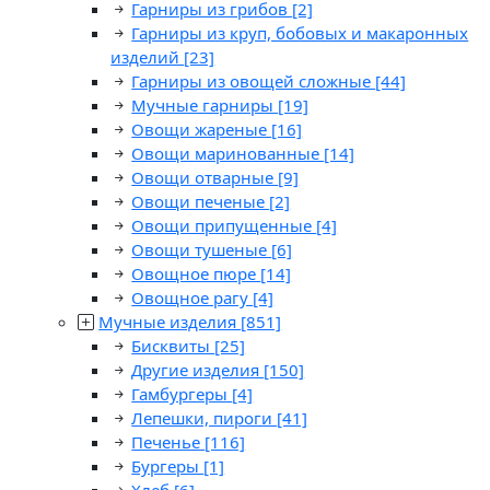
Гарниры из грибов
[2]
Гарниры из круп, бобовых и макаронных
изделий
[23]
Гарниры из овощей сложные
[44]
Мучные гарниры
[19]
Овощи жареные
[16]
Овощи маринованные
[14]
Овощи отварные
[9]
Овощи печеные
[2]
Овощи припущенные
[4]
Овощи тушеные
[6]
Овощное пюре
[14]
Овощное рагу
[4]
Мучные изделия
[851]
Бисквиты
[25]
Другие изделия
[150]
Гамбургеры
[4]
Лепешки, пироги
[41]
Печенье
[116]
Бургеры
[1]