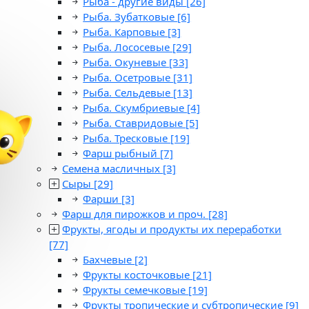
Рыба - другие виды
[26]
Рыба. Зубатковые
[6]
Рыба. Карповые
[3]
Рыба. Лососевые
[29]
Рыба. Окуневые
[33]
Рыба. Осетровые
[31]
Рыба. Сельдевые
[13]
Рыба. Скумбриевые
[4]
Рыба. Ставридовые
[5]
Рыба. Тресковые
[19]
Фарш рыбный
[7]
Семена масличных
[3]
Сыры
[29]
Фарши
[3]
Фарш для пирожков и проч.
[28]
Фрукты, ягоды и продукты их переработки
[77]
Бахчевые
[2]
Фрукты косточковые
[21]
Фрукты семечковые
[19]
Фрукты тропические и субтропические
[9]