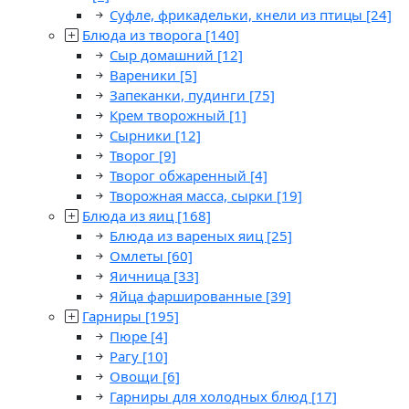
Суфле, фрикадельки, кнели из птицы
[24]
Блюда из творога
[140]
Сыр домашний
[12]
Вареники
[5]
Запеканки, пудинги
[75]
Крем творожный
[1]
Сырники
[12]
Творог
[9]
Творог обжаренный
[4]
Творожная масса, сырки
[19]
Блюда из яиц
[168]
Блюда из вареных яиц
[25]
Омлеты
[60]
Яичница
[33]
Яйца фаршированные
[39]
Гарниры
[195]
Пюре
[4]
Рагу
[10]
Овощи
[6]
Гарниры для холодных блюд
[17]