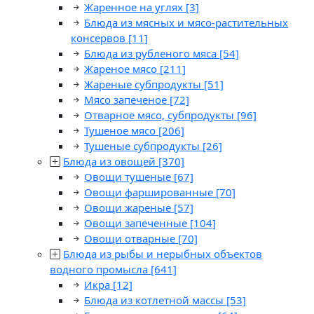
Жаренное на углях
[3]
Блюда из мясных и мясо-растительных
консервов
[11]
Блюда из рубленого мяса
[54]
Жареное мясо
[211]
Жареные субпродукты
[51]
Мясо запеченое
[72]
Отварное мясо, субпродукты
[96]
Тушеное мясо
[206]
Тушеные субпродукты
[26]
Блюда из овощей
[370]
Овощи тушеные
[67]
Овощи фаршированные
[70]
Овощи жареные
[57]
Овощи запеченные
[104]
Овощи отварные
[70]
Блюда из рыбы и нерыбных объектов
водного промысла
[641]
Икра
[12]
Блюда из котлетной массы
[53]