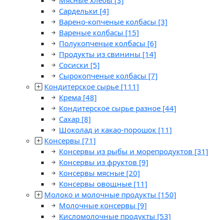
Мясные хлебы
[3]
Сардельки
[4]
Варено-копченые колбасы
[3]
Вареные колбасы
[15]
Полукопченые колбасы
[6]
Продукты из свинины
[14]
Сосиски
[5]
Сырокопченые колбасы
[7]
Кондитерское сырье
[111]
Крема
[48]
Кондитерское сырье разное
[44]
Сахар
[8]
Шоколад и какао-порошок
[11]
Консервы
[71]
Консервы из рыбы и морепродуктов
[31]
Консервы из фруктов
[9]
Консервы мясные
[20]
Консервы овощные
[11]
Молоко и молочные продукты
[150]
Молочные консервы
[9]
Кисломолочные продукты
[53]