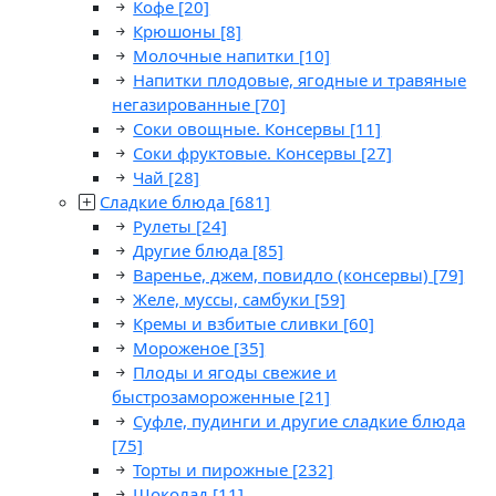
Кофе
[20]
Крюшоны
[8]
Молочные напитки
[10]
Напитки плодовые, ягодные и травяные
негазированные
[70]
Соки овощные. Консервы
[11]
Соки фруктовые. Консервы
[27]
Чай
[28]
Сладкие блюда
[681]
Рулеты
[24]
Другие блюда
[85]
Варенье, джем, повидло (консервы)
[79]
Желе, муссы, самбуки
[59]
Кремы и взбитые сливки
[60]
Мороженое
[35]
Плоды и ягоды свежие и
быстрозамороженные
[21]
Суфле, пудинги и другие сладкие блюда
[75]
Торты и пирожные
[232]
Шоколад
[11]