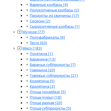
Вареные колбасы
[4]
Полукопченые колбасы
[2]
Продукты из свинины
[17]
Сосиски
[2]
Сырокопченые колбасы
[1]
Мучное
[77]
Полуфабрикаты
[6]
Тесто
[63]
Мясо
[183]
Лосятина
[1]
Баранина
[13]
Бараньи субпродукты
[7]
Говядина
[20]
Говяжьи субпродукты
[21]
Козлятина
[5]
Кролятина
[2]
Птица (индейка)
[5]
Птица (куры)
[18]
Птица разная
[20]
Птица субпродукты
[5]