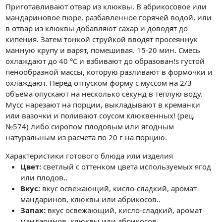
Приготавливают отвар из клюквы. В абрикосовое или
мандариновое пюре, разбавленное горячей водой, или
в отвар из клюквы добавляют сахар и доводят до
кипения. Затем тонкой струйкой вводят просеяннук
манную крупу и варят, помешивая. 15-20 мин. Смесь
охлаждают до 40 °C и взбивают до образован!s густой
пенообразной массы, которую разливают в формочки и
охлаждают. Перед отпуском форму с муссом на 2/3
объема опускают на несколько секунд в теплую воду.
Мусс нарезают на порции, выкладывают в креманки
или вазочки и поливают соусом клюквенных! (рец.
№574) либо сиропом плодовым или ягодным
натуральным из расчета по 20 г на порцию.
Характеристики готового блюда или изделия
Цвет:
светлый с оттенком цвета используемых ягод
или плодов..
Вкус:
вкус освежающий, кисло-сладкий, аромат
мандаринов, клюквы или абрикосов..
Запах:
вкус освежающий, кисло-сладкий, аромат
мандаринов, клюквы или абрикосов..