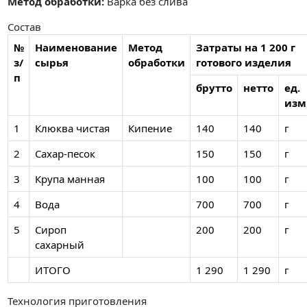
Метод обработки:
Варка без слива
Состав
№
Наименование
Метод
Затраты на 1 200 г
з/
сырья
обработки
готового изделия
п
брутто
нетто
ед.
изм
1
Клюква чистая
Кипение
140
140
г
2
Сахар-песок
150
150
г
3
Крупа манная
100
100
г
4
Вода
700
700
г
5
Сироп
200
200
г
сахарный
ИТОГО
1 290
1 290
г
Технология приготовления