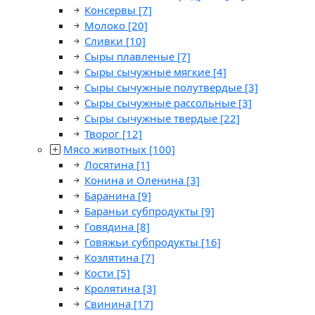
Консервы
[7]
Молоко
[20]
Сливки
[10]
Сыры плавленые
[7]
Сыры сычужные мягкие
[4]
Сыры сычужные полутвердые
[3]
Сыры сычужные рассольные
[3]
Сыры сычужные твердые
[22]
Творог
[12]
Мясо животных
[100]
Лосятина
[1]
Конина и Оленина
[3]
Баранина
[9]
Бараньи субпродукты
[9]
Говядина
[8]
Говяжьи субпродукты
[16]
Козлятина
[7]
Кости
[5]
Кролятина
[3]
Свинина
[17]