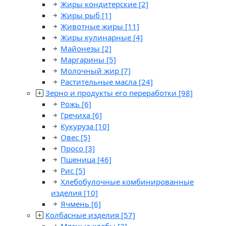
Жиры кондитерские
[2]
Жиры рыб
[1]
Животные жиры
[11]
Жиры кулинарные
[4]
Майонезы
[2]
Маргарины
[5]
Молочный жир
[7]
Растительные масла
[24]
Зерно и продукты его переработки
[98]
Рожь
[6]
Гречиха
[6]
Кукуруза
[10]
Овес
[5]
Просо
[3]
Пшеница
[46]
Рис
[5]
Хлебобулочные комбинированные
изделия
[10]
Ячмень
[6]
Колбасные изделия
[57]