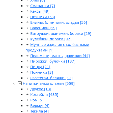
Хлеб
[6]
Смажанки
[7]
Кексы
[49]
Пряники
[38]
Блины, блинчики, оладья
[56]
Вареники
[19]
Ватрушки, шанежки, бораки
[29]
Кулебяки, пироги
[92]
Мучные изделия с колбасными
продуктами
[1]
Пельмени, манты, равиоли
[44]
Пирожки, булочки
[137]
Пицца
[21]
Пончики
[3]
Расстегаи, беляши
[12]
Напитки алкогольные
[559]
Другое
[13]
Коктейли
[435]
Ром
[5]
Вермут
[4]
Текила
[4]