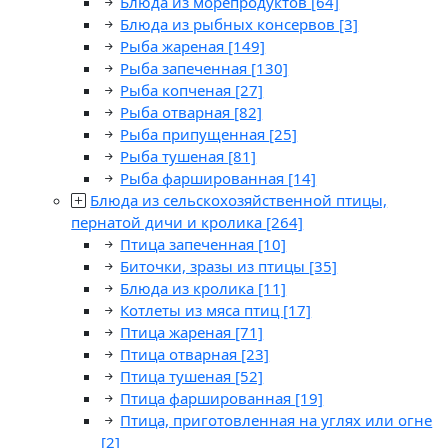
Блюда из морепродуктов
[64]
Блюда из рыбных консервов
[3]
Рыба жареная
[149]
Рыба запеченная
[130]
Рыба копченая
[27]
Рыба отварная
[82]
Рыба припущенная
[25]
Рыба тушеная
[81]
Рыба фаршированная
[14]
Блюда из сельскохозяйственной птицы,
пернатой дичи и кролика
[264]
Птица запеченная
[10]
Биточки, зразы из птицы
[35]
Блюда из кролика
[11]
Котлеты из мяса птиц
[17]
Птица жареная
[71]
Птица отварная
[23]
Птица тушеная
[52]
Птица фаршированная
[19]
Птица, приготовленная на углях или огне
[2]