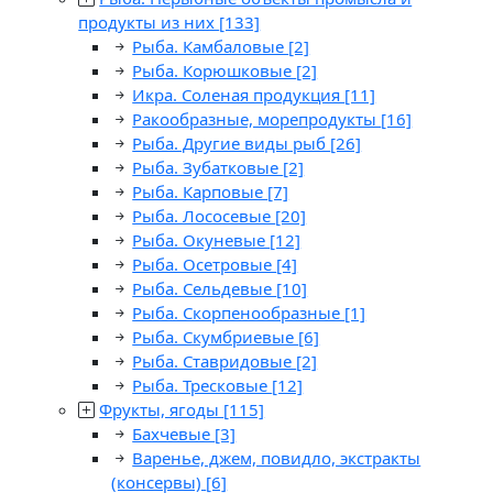
продукты из них
[133]
Рыба. Камбаловые
[2]
Рыба. Корюшковые
[2]
Икра. Соленая продукция
[11]
Ракообразные, морепродукты
[16]
Рыба. Другие виды рыб
[26]
Рыба. Зубатковые
[2]
Рыба. Карповые
[7]
Рыба. Лососевые
[20]
Рыба. Окуневые
[12]
Рыба. Осетровые
[4]
Рыба. Сельдевые
[10]
Рыба. Скорпенообразные
[1]
Рыба. Скумбриевые
[6]
Рыба. Ставридовые
[2]
Рыба. Тресковые
[12]
Фрукты, ягоды
[115]
Бахчевые
[3]
Варенье, джем, повидло, экстракты
(консервы)
[6]