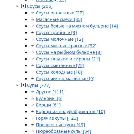
Соусы
[206]
Соусы остальные
[27]
Масляные смеси
[35]
Соусы белые на мясном бульоне
[14]
Соусы грибные
[3]
Соусы молочные
[12]
Соусы мясные красные
[32]
Соусы на рыбном бульоне
[8]
Соусы сладкие и сиропы
[21]
Соусы сметанные
[22]
Соусы холодные
[18]
Соусы яично-масляные
[9]
Супы
[777]
Другое
[111]
Бульоны
[6]
Борщи
[61]
Борщи из полуфабрикатов
[10]
Горячие супы
[123]
Прозрачные супы
[49]
Пюреобразные супы
[64]