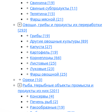
Свинина
[19]
Свиные субпродукты
[11]
Телятина
[15]
Фарш мясной
[21]
Овощи, грибы и продукты их переработки
[293]
Грибы
[19]
Другие овощные культуры
[89]
Капуста
[27]
Картофель
[19]
Корнеплоды
[66]
Листовые
[25]
Луковые
[23]
Фарш овощной
[25]
Орехи
[10]
Рыба. Нерыбные объекты промысла и
продукты из них
[201]
Консервы
[4]
Печень рыб
[2]
Ракообразные
[19]