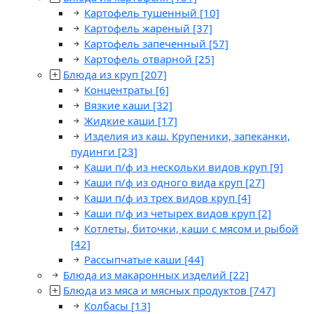
Картофель тушенный
[10]
Картофель жареный
[37]
Картофель запеченный
[57]
Картофель отварной
[25]
Блюда из круп
[207]
Концентраты
[6]
Вязкие каши
[32]
Жидкие каши
[17]
Изделия из каш. Крупеники, запеканки,
пудинги
[23]
Каши п/ф из нескольки видов круп
[9]
Каши п/ф из одного вида круп
[27]
Каши п/ф из трех видов круп
[4]
Каши п/ф из четырех видов круп
[2]
Котлеты, биточки, каши с мясом и рыбой
[42]
Рассыпчатые каши
[44]
Блюда из макаронных изделий
[22]
Блюда из мяса и мясных продуктов
[747]
Колбасы
[13]