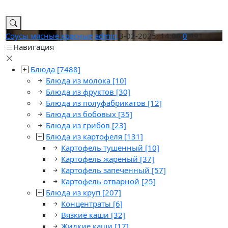
Соусы мясные красные
admin
3-02-2025, 14:06
0
491
Навигация
Блюда
[7488]
Блюда из молока
[10]
Блюда из фруктов
[30]
Блюда из полуфабрикатов
[12]
Блюда из бобовых
[35]
Блюда из грибов
[23]
Блюда из картофеля
[131]
Картофель тушенный
[10]
Картофель жареный
[37]
Картофель запеченный
[57]
Картофель отварной
[25]
Блюда из круп
[207]
Концентраты
[6]
Вязкие каши
[32]
Жидкие каши
[17]