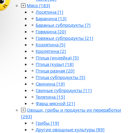
Мясо
[183]
Лосятина
[1]
Баранина
[13]
Бараньи субпродукты
[7]
Говядина
[20]
Говяжьи субпродукты
[21]
Козлятина
[5]
Кролятина
[2]
Птица (индейка)
[5]
Птица (куры)
[18]
Птица разная
[20]
Птица субпродукты
[5]
Свинина
[19]
Свиные субпродукты
[11]
Телятина
[15]
Фарш мясной
[21]
Овощи, грибы и продукты их переработки
[293]
Грибы
[19]
Другие овощные культуры
[89]