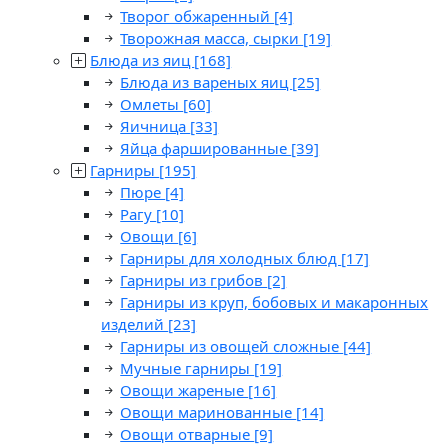
Творог обжаренный
[4]
Творожная масса, сырки
[19]
Блюда из яиц
[168]
Блюда из вареных яиц
[25]
Омлеты
[60]
Яичница
[33]
Яйца фаршированные
[39]
Гарниры
[195]
Пюре
[4]
Рагу
[10]
Овощи
[6]
Гарниры для холодных блюд
[17]
Гарниры из грибов
[2]
Гарниры из круп, бобовых и макаронных
изделий
[23]
Гарниры из овощей сложные
[44]
Мучные гарниры
[19]
Овощи жареные
[16]
Овощи маринованные
[14]
Овощи отварные
[9]