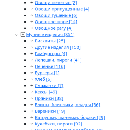
Овощи печеные
[2]
Овощи припущенные
[4]
Овощи тушеные
[6]
Овощное пюре
[14]
Овощное рагу
[4]
Мучные изделия
[851]
Бисквиты
[25]
Другие изделия
[150]
Гамбургеры
[4]
Лепешки, пироги
[41]
Печенье
[116]
Бургеры
[1]
Хлеб
[6]
Смажанки
[7]
Кексы
[49]
Пряники
[38]
Блины, блинчики, оладья
[56]
Вареники
[19]
Ватрушки, шанежки, бораки
[29]
Кулебяки, пироги
[92]