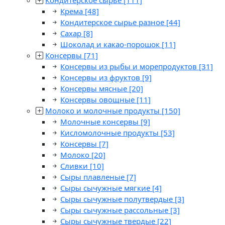
Кондитерское сырье
[111]
Крема
[48]
Кондитерское сырье разное
[44]
Сахар
[8]
Шоколад и какао-порошок
[11]
Консервы
[71]
Консервы из рыбы и морепродуктов
[31]
Консервы из фруктов
[9]
Консервы мясные
[20]
Консервы овощные
[11]
Молоко и молочные продукты
[150]
Молочные консервы
[9]
Кисломолочные продукты
[53]
Консервы
[7]
Молоко
[20]
Сливки
[10]
Сыры плавленые
[7]
Сыры сычужные мягкие
[4]
Сыры сычужные полутвердые
[3]
Сыры сычужные рассольные
[3]
Сыры сычужные твердые
[22]