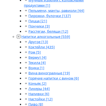
Мучные изделия с колбасными
продуктами
[1]
Пельмени, манты, равиоли
[44]
Пирожки, булочки
[137]
Пицца
[21]
Пончики
[3]
Расстегаи, беляши
[12]
Напитки алкогольные
[559]
Другое
[13]
Коктейли
[435]
Ром
[5]
Вермут
[4]
Текила
[4]
Водка
[1]
Вина виноградные
[19]
Горячие напитки с вином
[6]
Коньяк
[2]
Ликеры
[44]
Наливки
[6]
Настойки
[12]
Пиво
[8]