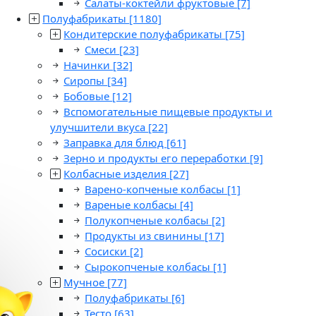
Салаты-коктейли фруктовые
[7]
Полуфабрикаты
[1180]
Кондитерские полуфабрикаты
[75]
Смеси
[23]
Начинки
[32]
Сиропы
[34]
Бобовые
[12]
Вспомогательные пищевые продукты и
улучшители вкуса
[22]
Заправка для блюд
[61]
Зерно и продукты его переработки
[9]
Колбасные изделия
[27]
Варено-копченые колбасы
[1]
Вареные колбасы
[4]
Полукопченые колбасы
[2]
Продукты из свинины
[17]
Сосиски
[2]
Сырокопченые колбасы
[1]
Мучное
[77]
Полуфабрикаты
[6]
Тесто
[63]