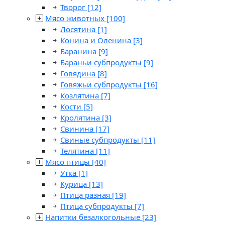
Творог
[12]
Мясо животных
[100]
Лосятина
[1]
Конина и Оленина
[3]
Баранина
[9]
Бараньи субпродукты
[9]
Говядина
[8]
Говяжьи субпродукты
[16]
Козлятина
[7]
Кости
[5]
Кролятина
[3]
Свинина
[17]
Свиные субпродукты
[11]
Телятина
[11]
Мясо птицы
[40]
Утка
[1]
Курица
[13]
Птица разная
[19]
Птица субпродукты
[7]
Напитки безалкогольные
[23]