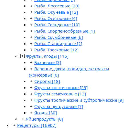
Рыба. Лососевые
[20]
Рыба. Окуневые
[12]
Рыба. Осетровые
[4]
Рыба. Сельдевые
[10]
Рыба. Скорпенообразные
[1]
Рыба. Скумбриевые
[6]
Рыба. Ставридовые
[2]
Рыба. Тресковые
[12]
Фрукты, ягоды
[115]
Бахчевые
[3]
Варенье, джем, повидло, экстракты
(консервы)
[6]
Сиропы
[18]
Фрукты косточковые
[29]
Фрукты семечковые
[13]
Фрукты тропические и субтропические
[9]
Фрукты цитрусовые
[7]
Ягоды
[30]
Яйцепродукты
[8]
Рецептуры
[16907]