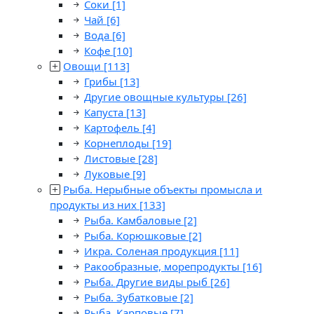
Соки
[1]
Чай
[6]
Вода
[6]
Кофе
[10]
Овощи
[113]
Грибы
[13]
Другие овощные культуры
[26]
Капуста
[13]
Картофель
[4]
Корнеплоды
[19]
Листовые
[28]
Луковые
[9]
Рыба. Нерыбные объекты промысла и
продукты из них
[133]
Рыба. Камбаловые
[2]
Рыба. Корюшковые
[2]
Икра. Соленая продукция
[11]
Ракообразные, морепродукты
[16]
Рыба. Другие виды рыб
[26]
Рыба. Зубатковые
[2]
Рыба. Карповые
[7]