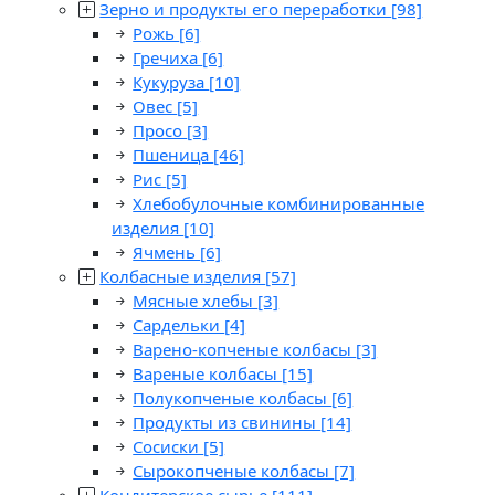
Зерно и продукты его переработки
[98]
Рожь
[6]
Гречиха
[6]
Кукуруза
[10]
Овес
[5]
Просо
[3]
Пшеница
[46]
Рис
[5]
Хлебобулочные комбинированные
изделия
[10]
Ячмень
[6]
Колбасные изделия
[57]
Мясные хлебы
[3]
Сардельки
[4]
Варено-копченые колбасы
[3]
Вареные колбасы
[15]
Полукопченые колбасы
[6]
Продукты из свинины
[14]
Сосиски
[5]
Сырокопченые колбасы
[7]