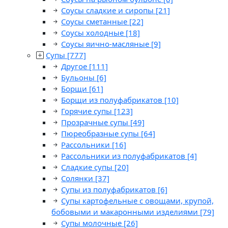
Соусы сладкие и сиропы
[21]
Соусы сметанные
[22]
Соусы холодные
[18]
Соусы яично-масляные
[9]
Супы
[777]
Другое
[111]
Бульоны
[6]
Борщи
[61]
Борщи из полуфабрикатов
[10]
Горячие супы
[123]
Прозрачные супы
[49]
Пюреобразные супы
[64]
Рассольники
[16]
Рассольники из полуфабрикатов
[4]
Сладкие супы
[20]
Солянки
[37]
Супы из полуфабрикатов
[6]
Супы картофельные с овощами, крупой,
бобовыми и макаронными изделиями
[79]
Супы молочные
[26]