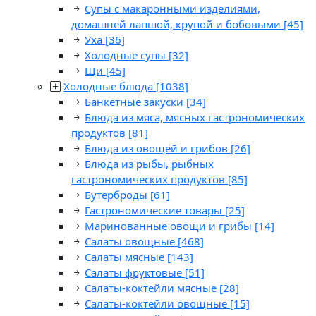
Супы с макаронными изделиями,
домашней лапшой, крупой и бобовыми
[45]
Уха
[36]
Холодные супы
[32]
Щи
[45]
Холодные блюда
[1038]
Банкетные закуски
[34]
Блюда из мяса, мясных гастрономических
продуктов
[81]
Блюда из овощей и грибов
[26]
Блюда из рыбы, рыбных
гастрономических продуктов
[85]
Бутерброды
[61]
Гастрономические товары
[25]
Маринованные овощи и грибы
[14]
Салаты овощные
[468]
Салаты мясные
[143]
Салаты фруктовые
[51]
Салаты-коктейли мясные
[28]
Салаты-коктейли овощные
[15]