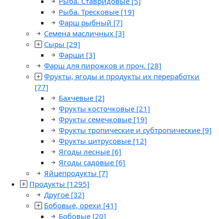
Рыба. Ставридовые
[5]
Рыба. Тресковые
[19]
Фарш рыбный
[7]
Семена масличных
[3]
Сыры
[29]
Фарши
[3]
Фарш для пирожков и проч.
[28]
Фрукты, ягоды и продукты их переработки
[77]
Бахчевые
[2]
Фрукты косточковые
[21]
Фрукты семечковые
[19]
Фрукты тропические и субтропические
[9]
Фрукты цитрусовые
[12]
Ягоды лесные
[6]
Ягоды садовые
[6]
Яйцепродукты
[7]
Продукты
[1295]
Другое
[32]
Бобовые, орехи
[41]
Бобовые
[20]