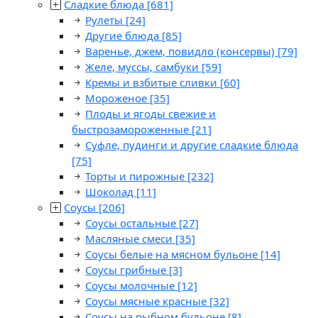
Сладкие блюда
[681]
Рулеты
[24]
Другие блюда
[85]
Варенье, джем, повидло (консервы)
[79]
Желе, муссы, самбуки
[59]
Кремы и взбитые сливки
[60]
Мороженое
[35]
Плоды и ягоды свежие и
быстрозамороженные
[21]
Суфле, пудинги и другие сладкие блюда
[75]
Торты и пирожные
[232]
Шоколад
[11]
Соусы
[206]
Соусы остальные
[27]
Масляные смеси
[35]
Соусы белые на мясном бульоне
[14]
Соусы грибные
[3]
Соусы молочные
[12]
Соусы мясные красные
[32]
Соусы на рыбном бульоне
[8]