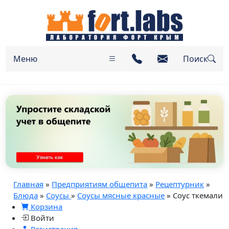
Меню
Поиск
Главная
»
Предприятиям общепита
»
Рецептурник
»
Блюда
»
Соусы
»
Соусы мясные красные
» Соус ткемали
Корзина
Войти
Регистрация