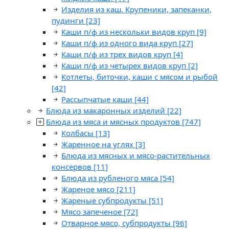
Изделия из каш. Крупеники, запеканки,
пудинги
[23]
Каши п/ф из нескольки видов круп
[9]
Каши п/ф из одного вида круп
[27]
Каши п/ф из трех видов круп
[4]
Каши п/ф из четырех видов круп
[2]
Котлеты, биточки, каши с мясом и рыбой
[42]
Рассыпчатые каши
[44]
Блюда из макаронных изделий
[22]
Блюда из мяса и мясных продуктов
[747]
Колбасы
[13]
Жаренное на углях
[3]
Блюда из мясных и мясо-растительных
консервов
[11]
Блюда из рубленого мяса
[54]
Жареное мясо
[211]
Жареные субпродукты
[51]
Мясо запеченое
[72]
Отварное мясо, субпродукты
[96]