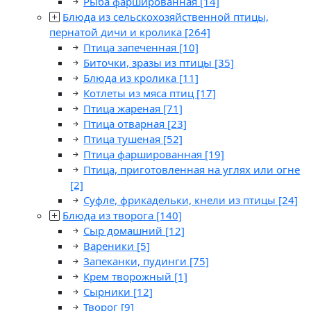
Рыба фаршированная
[14]
Блюда из сельскохозяйственной птицы,
пернатой дичи и кролика
[264]
Птица запеченная
[10]
Биточки, зразы из птицы
[35]
Блюда из кролика
[11]
Котлеты из мяса птиц
[17]
Птица жареная
[71]
Птица отварная
[23]
Птица тушеная
[52]
Птица фаршированная
[19]
Птица, приготовленная на углях или огне
[2]
Суфле, фрикадельки, кнели из птицы
[24]
Блюда из творога
[140]
Сыр домашний
[12]
Вареники
[5]
Запеканки, пудинги
[75]
Крем творожный
[1]
Сырники
[12]
Творог
[9]