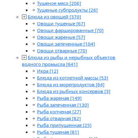
Тушеное мясо
[206]
Тушеные субпродукты
[26]
Блюда из овощей
[370]
Овощи тушеные
[67]
Овощи фаршированные
[70]
Овощи жареные
[57]
Овощи запеченные
[104]
Овощи отварные
[70]
Блюда из рыбы и нерыбных объектов
водного промысла
[641]
Икра
[12]
Блюда из котлетной массы
[53]
Блюда из морепродуктов
[64]
Блюда из рыбных консервов
[3]
Рыба жареная
[149]
Рыба запеченная
[130]
Рыба копченая
[27]
Рыба отварная
[82]
Рыба припущенная
[25]
Рыба тушеная
[81]