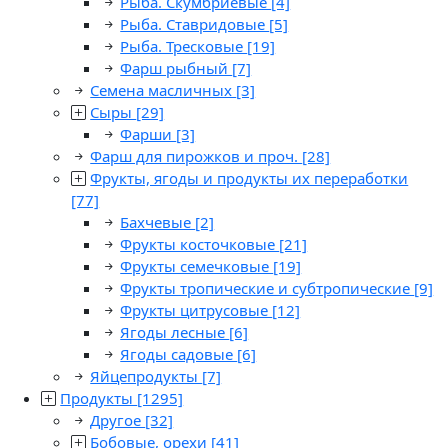
Рыба. Скумбриевые
[4]
Рыба. Ставридовые
[5]
Рыба. Тресковые
[19]
Фарш рыбный
[7]
Семена масличных
[3]
Сыры
[29]
Фарши
[3]
Фарш для пирожков и проч.
[28]
Фрукты, ягоды и продукты их переработки
[77]
Бахчевые
[2]
Фрукты косточковые
[21]
Фрукты семечковые
[19]
Фрукты тропические и субтропические
[9]
Фрукты цитрусовые
[12]
Ягоды лесные
[6]
Ягоды садовые
[6]
Яйцепродукты
[7]
Продукты
[1295]
Другое
[32]
Бобовые, орехи
[41]