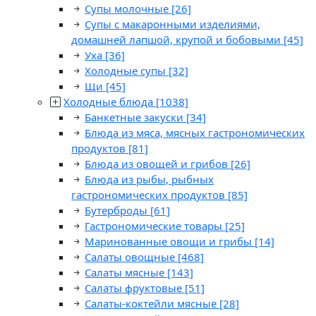
Супы молочные
[26]
Супы с макаронными изделиями,
домашней лапшой, крупой и бобовыми
[45]
Уха
[36]
Холодные супы
[32]
Щи
[45]
Холодные блюда
[1038]
Банкетные закуски
[34]
Блюда из мяса, мясных гастрономических
продуктов
[81]
Блюда из овощей и грибов
[26]
Блюда из рыбы, рыбных
гастрономических продуктов
[85]
Бутерброды
[61]
Гастрономические товары
[25]
Маринованные овощи и грибы
[14]
Салаты овощные
[468]
Салаты мясные
[143]
Салаты фруктовые
[51]
Салаты-коктейли мясные
[28]