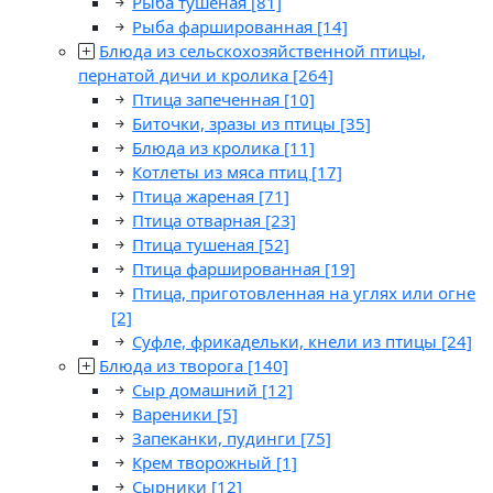
Рыба тушеная
[81]
Рыба фаршированная
[14]
Блюда из сельскохозяйственной птицы,
пернатой дичи и кролика
[264]
Птица запеченная
[10]
Биточки, зразы из птицы
[35]
Блюда из кролика
[11]
Котлеты из мяса птиц
[17]
Птица жареная
[71]
Птица отварная
[23]
Птица тушеная
[52]
Птица фаршированная
[19]
Птица, приготовленная на углях или огне
[2]
Суфле, фрикадельки, кнели из птицы
[24]
Блюда из творога
[140]
Сыр домашний
[12]
Вареники
[5]
Запеканки, пудинги
[75]
Крем творожный
[1]
Сырники
[12]