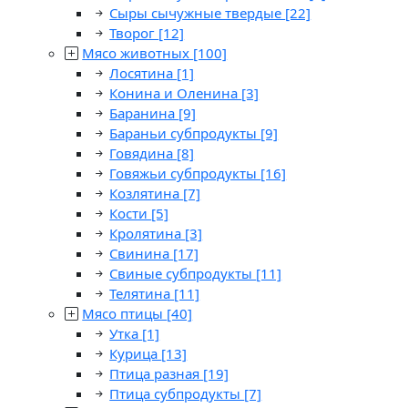
Сыры сычужные твердые
[22]
Творог
[12]
Мясо животных
[100]
Лосятина
[1]
Конина и Оленина
[3]
Баранина
[9]
Бараньи субпродукты
[9]
Говядина
[8]
Говяжьи субпродукты
[16]
Козлятина
[7]
Кости
[5]
Кролятина
[3]
Свинина
[17]
Свиные субпродукты
[11]
Телятина
[11]
Мясо птицы
[40]
Утка
[1]
Курица
[13]
Птица разная
[19]
Птица субпродукты
[7]