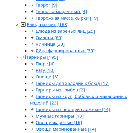
Творог
[9]
Творог обжаренный
[4]
Творожная масса, сырки
[19]
Блюда из яиц
[168]
Блюда из вареных яиц
[25]
Омлеты
[60]
Яичница
[33]
Яйца фаршированные
[39]
Гарниры
[195]
Пюре
[4]
Рагу
[10]
Овощи
[6]
Гарниры для холодных блюд
[17]
Гарниры из грибов
[2]
Гарниры из круп, бобовых и макаронных
изделий
[23]
Гарниры из овощей сложные
[44]
Мучные гарниры
[19]
Овощи жареные
[16]
Овощи маринованные
[14]