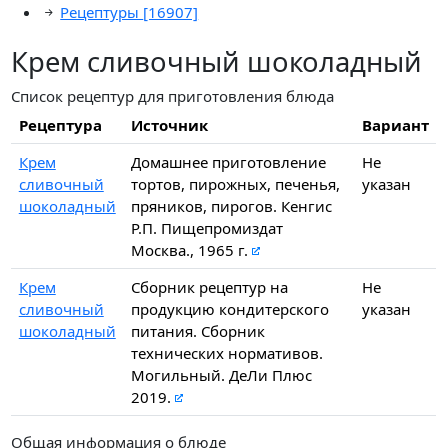
Рецептуры
[16907]
Крем сливочный шоколадный
Список рецептур для приготовления блюда
Рецептура
Источник
Вариант
Крем
Домашнее приготовление
Не
сливочный
тортов, пирожных, печенья,
указан
шоколадный
пряников, пирогов. Кенгис
Р.П. Пищепромиздат
Москва., 1965 г.
Крем
Сборник рецептур на
Не
сливочный
продукцию кондитерского
указан
шоколадный
питания. Сборник
технических нормативов.
Могильный. ДеЛи Плюс
2019.
Общая информация о блюде