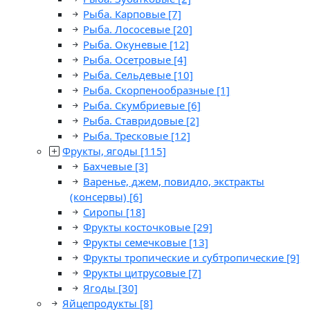
Рыба. Карповые
[7]
Рыба. Лососевые
[20]
Рыба. Окуневые
[12]
Рыба. Осетровые
[4]
Рыба. Сельдевые
[10]
Рыба. Скорпенообразные
[1]
Рыба. Скумбриевые
[6]
Рыба. Ставридовые
[2]
Рыба. Тресковые
[12]
Фрукты, ягоды
[115]
Бахчевые
[3]
Варенье, джем, повидло, экстракты
(консервы)
[6]
Сиропы
[18]
Фрукты косточковые
[29]
Фрукты семечковые
[13]
Фрукты тропические и субтропические
[9]
Фрукты цитрусовые
[7]
Ягоды
[30]
Яйцепродукты
[8]