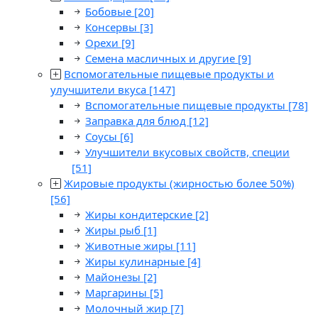
Бобовые
[20]
Консервы
[3]
Орехи
[9]
Семена масличных и другие
[9]
Вспомогательные пищевые продукты и
улучшители вкуса
[147]
Вспомогательные пищевые продукты
[78]
Заправка для блюд
[12]
Соусы
[6]
Улучшители вкусовых свойств, специи
[51]
Жировые продукты (жирностью более 50%)
[56]
Жиры кондитерские
[2]
Жиры рыб
[1]
Животные жиры
[11]
Жиры кулинарные
[4]
Майонезы
[2]
Маргарины
[5]
Молочный жир
[7]