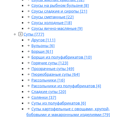
Соусы на рыбном бульоне
[8]
Соусы сладкие и сиропы
[21]
Соусы сметанные
[22]
Соусы холодные
[18]
Соусы яично-масляные
[9]
Супы
[777]
Другое
[111]
Бульоны
[6]
Борщи
[61]
Борщи из полуфабрикатов
[10]
Горячие супы
[123]
Прозрачные супы
[49]
Пюреобразные супы
[64]
Рассольники
[16]
Рассольники из полуфабрикатов
[4]
Сладкие супы
[20]
Солянки
[37]
Супы из полуфабрикатов
[6]
Супы картофельные с овощами, крупой,
бобовыми и макаронными изделиями
[79]