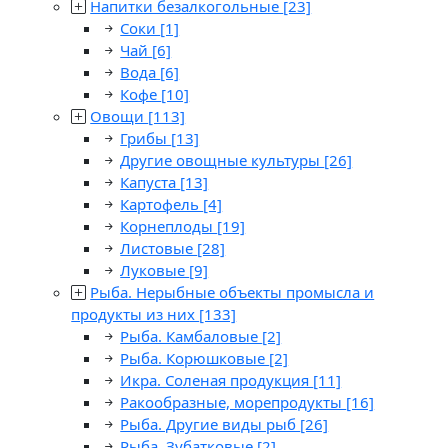
Напитки безалкогольные
[23]
Соки
[1]
Чай
[6]
Вода
[6]
Кофе
[10]
Овощи
[113]
Грибы
[13]
Другие овощные культуры
[26]
Капуста
[13]
Картофель
[4]
Корнеплоды
[19]
Листовые
[28]
Луковые
[9]
Рыба. Нерыбные объекты промысла и
продукты из них
[133]
Рыба. Камбаловые
[2]
Рыба. Корюшковые
[2]
Икра. Соленая продукция
[11]
Ракообразные, морепродукты
[16]
Рыба. Другие виды рыб
[26]
Рыба. Зубатковые
[2]