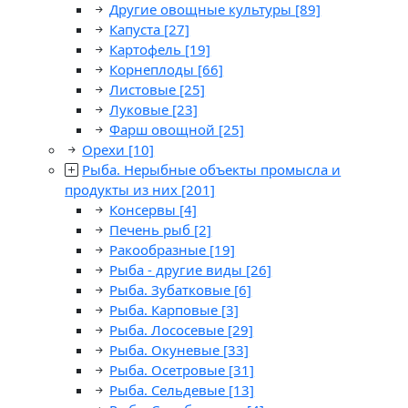
Другие овощные культуры
[89]
Капуста
[27]
Картофель
[19]
Корнеплоды
[66]
Листовые
[25]
Луковые
[23]
Фарш овощной
[25]
Орехи
[10]
Рыба. Нерыбные объекты промысла и
продукты из них
[201]
Консервы
[4]
Печень рыб
[2]
Ракообразные
[19]
Рыба - другие виды
[26]
Рыба. Зубатковые
[6]
Рыба. Карповые
[3]
Рыба. Лососевые
[29]
Рыба. Окуневые
[33]
Рыба. Осетровые
[31]
Рыба. Сельдевые
[13]