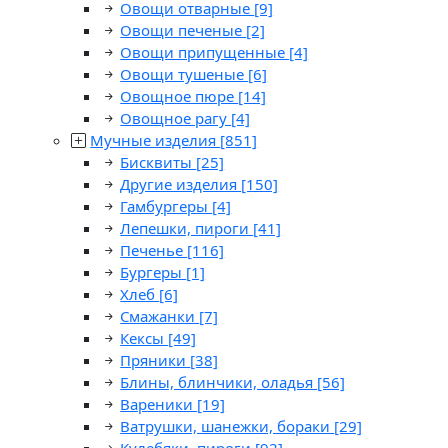
Овощи отварные
[9]
Овощи печеные
[2]
Овощи припущенные
[4]
Овощи тушеные
[6]
Овощное пюре
[14]
Овощное рагу
[4]
Мучные изделия
[851]
Бисквиты
[25]
Другие изделия
[150]
Гамбургеры
[4]
Лепешки, пироги
[41]
Печенье
[116]
Бургеры
[1]
Хлеб
[6]
Смажанки
[7]
Кексы
[49]
Пряники
[38]
Блины, блинчики, оладья
[56]
Вареники
[19]
Ватрушки, шанежки, бораки
[29]