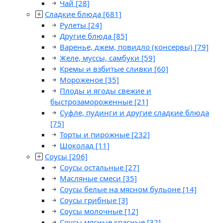
Чай
[28]
Сладкие блюда
[681]
Рулеты
[24]
Другие блюда
[85]
Варенье, джем, повидло (консервы)
[79]
Желе, муссы, самбуки
[59]
Кремы и взбитые сливки
[60]
Мороженое
[35]
Плоды и ягоды свежие и
быстрозамороженные
[21]
Суфле, пудинги и другие сладкие блюда
[75]
Торты и пирожные
[232]
Шоколад
[11]
Соусы
[206]
Соусы остальные
[27]
Масляные смеси
[35]
Соусы белые на мясном бульоне
[14]
Соусы грибные
[3]
Соусы молочные
[12]
Соусы мясные красные
[32]