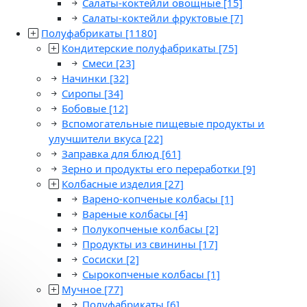
Салаты-коктейли овощные
[15]
Салаты-коктейли фруктовые
[7]
Полуфабрикаты
[1180]
Кондитерские полуфабрикаты
[75]
Смеси
[23]
Начинки
[32]
Сиропы
[34]
Бобовые
[12]
Вспомогательные пищевые продукты и
улучшители вкуса
[22]
Заправка для блюд
[61]
Зерно и продукты его переработки
[9]
Колбасные изделия
[27]
Варено-копченые колбасы
[1]
Вареные колбасы
[4]
Полукопченые колбасы
[2]
Продукты из свинины
[17]
Сосиски
[2]
Сырокопченые колбасы
[1]
Мучное
[77]
Полуфабрикаты
[6]