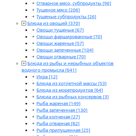
Отварное мясо, субпродукты
[96]
Тушеное мясо
[206]
Тушеные субпродукты
[26]
Блюда из овощей
[370]
Овощи тушеные
[67]
Овощи фаршированные
[70]
Овощи жареные
[57]
Овощи запеченные
[104]
Овощи отварные
[70]
Блюда из рыбы и нерыбных объектов
водного промысла
[641]
Икра
[12]
Блюда из котлетной массы
[53]
Блюда из морепродуктов
[64]
Блюда из рыбных консервов
[3]
Рыба жареная
[149]
Рыба запеченная
[130]
Рыба копченая
[27]
Рыба отварная
[82]
Рыба припущенная
[25]