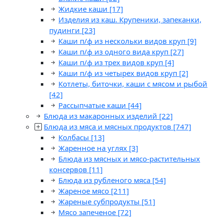
Жидкие каши
[17]
Изделия из каш. Крупеники, запеканки,
пудинги
[23]
Каши п/ф из нескольки видов круп
[9]
Каши п/ф из одного вида круп
[27]
Каши п/ф из трех видов круп
[4]
Каши п/ф из четырех видов круп
[2]
Котлеты, биточки, каши с мясом и рыбой
[42]
Рассыпчатые каши
[44]
Блюда из макаронных изделий
[22]
Блюда из мяса и мясных продуктов
[747]
Колбасы
[13]
Жаренное на углях
[3]
Блюда из мясных и мясо-растительных
консервов
[11]
Блюда из рубленого мяса
[54]
Жареное мясо
[211]
Жареные субпродукты
[51]
Мясо запеченое
[72]