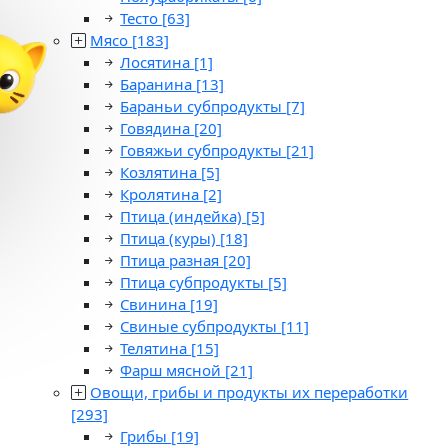
Тесто
[63]
Мясо
[183]
Лосятина
[1]
Баранина
[13]
Бараньи субпродукты
[7]
Говядина
[20]
Говяжьи субпродукты
[21]
Козлятина
[5]
Кролятина
[2]
Птица (индейка)
[5]
Птица (куры)
[18]
Птица разная
[20]
Птица субпродукты
[5]
Свинина
[19]
Свиные субпродукты
[11]
Телятина
[15]
Фарш мясной
[21]
Овощи, грибы и продукты их переработки
[293]
Грибы
[19]