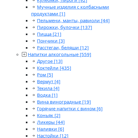
Кулебяки, пироги
[92]
Мучные изделия с колбасными
продуктами
[1]
Пельмени, манты, равиоли
[44]
Пирожки, булочки
[137]
Пицца
[21]
Пончики
[3]
Расстегаи, беляши
[12]
Напитки алкогольные
[559]
Другое
[13]
Коктейли
[435]
Ром
[5]
Вермут
[4]
Текила
[4]
Водка
[1]
Вина виноградные
[19]
Горячие напитки с вином
[6]
Коньяк
[2]
Ликеры
[44]
Наливки
[6]
Настойки
[12]