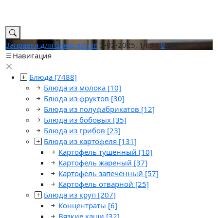
Заправка для блюд
admin
3-02-2025, 14:34
0
247
Навигация
Блюда
[7488]
Блюда из молока
[10]
Блюда из фруктов
[30]
Блюда из полуфабрикатов
[12]
Блюда из бобовых
[35]
Блюда из грибов
[23]
Блюда из картофеля
[131]
Картофель тушенный
[10]
Картофель жареный
[37]
Картофель запеченный
[57]
Картофель отварной
[25]
Блюда из круп
[207]
Концентраты
[6]
Вязкие каши
[32]