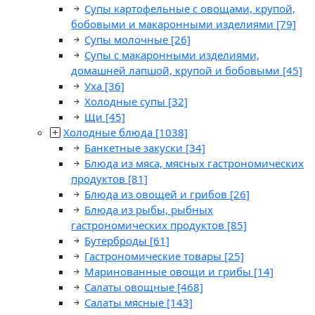
Супы картофельные с овощами, крупой,
бобовыми и макаронными изделиями
[79]
Супы молочные
[26]
Супы с макаронными изделиями,
домашней лапшой, крупой и бобовыми
[45]
Уха
[36]
Холодные супы
[32]
Щи
[45]
Холодные блюда
[1038]
Банкетные закуски
[34]
Блюда из мяса, мясных гастрономических
продуктов
[81]
Блюда из овощей и грибов
[26]
Блюда из рыбы, рыбных
гастрономических продуктов
[85]
Бутерброды
[61]
Гастрономические товары
[25]
Маринованные овощи и грибы
[14]
Салаты овощные
[468]
Салаты мясные
[143]