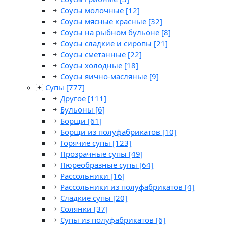
Соусы молочные
[12]
Соусы мясные красные
[32]
Соусы на рыбном бульоне
[8]
Соусы сладкие и сиропы
[21]
Соусы сметанные
[22]
Соусы холодные
[18]
Соусы яично-масляные
[9]
Супы
[777]
Другое
[111]
Бульоны
[6]
Борщи
[61]
Борщи из полуфабрикатов
[10]
Горячие супы
[123]
Прозрачные супы
[49]
Пюреобразные супы
[64]
Рассольники
[16]
Рассольники из полуфабрикатов
[4]
Сладкие супы
[20]
Солянки
[37]
Супы из полуфабрикатов
[6]