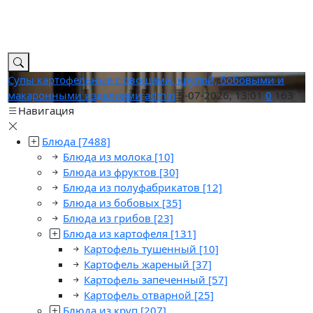
Супы картофельные с овощами, крупой, бобовыми и
макаронными изделиями
admin
5-07-2026, 13:01
0
163
Навигация
Блюда
[7488]
Блюда из молока
[10]
Блюда из фруктов
[30]
Блюда из полуфабрикатов
[12]
Блюда из бобовых
[35]
Блюда из грибов
[23]
Блюда из картофеля
[131]
Картофель тушенный
[10]
Картофель жареный
[37]
Картофель запеченный
[57]
Картофель отварной
[25]
Блюда из круп
[207]