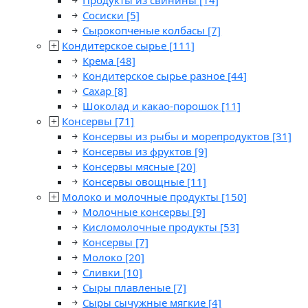
Продукты из свинины
[14]
Сосиски
[5]
Сырокопченые колбасы
[7]
Кондитерское сырье
[111]
Крема
[48]
Кондитерское сырье разное
[44]
Сахар
[8]
Шоколад и какао-порошок
[11]
Консервы
[71]
Консервы из рыбы и морепродуктов
[31]
Консервы из фруктов
[9]
Консервы мясные
[20]
Консервы овощные
[11]
Молоко и молочные продукты
[150]
Молочные консервы
[9]
Кисломолочные продукты
[53]
Консервы
[7]
Молоко
[20]
Сливки
[10]
Сыры плавленые
[7]
Сыры сычужные мягкие
[4]