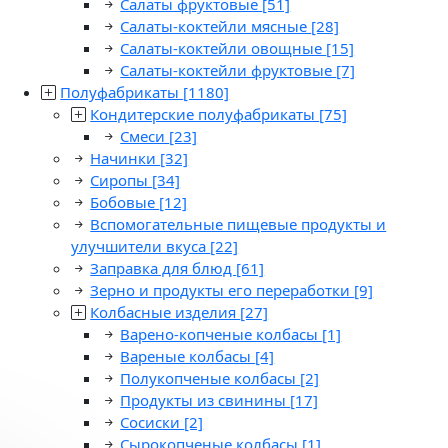
Салаты фруктовые
[51]
Салаты-коктейли мясные
[28]
Салаты-коктейли овощные
[15]
Салаты-коктейли фруктовые
[7]
Полуфабрикаты
[1180]
Кондитерские полуфабрикаты
[75]
Смеси
[23]
Начинки
[32]
Сиропы
[34]
Бобовые
[12]
Вспомогательные пищевые продукты и
улучшители вкуса
[22]
Заправка для блюд
[61]
Зерно и продукты его переработки
[9]
Колбасные изделия
[27]
Варено-копченые колбасы
[1]
Вареные колбасы
[4]
Полукопченые колбасы
[2]
Продукты из свинины
[17]
Сосиски
[2]
Сырокопченые колбасы
[1]