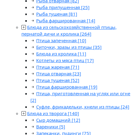
Рыба отварная
[82]
Рыба припущенная
[25]
Рыба тушеная
[81]
Рыба фаршированная
[14]
Блюда из сельскохозяйственной птицы,
пернатой дичи и кролика
[264]
Птица запеченная
[10]
Биточки, зразы из птицы
[35]
Блюда из кролика
[11]
Котлеты из мяса птиц
[17]
Птица жареная
[71]
Птица отварная
[23]
Птица тушеная
[52]
Птица фаршированная
[19]
Птица, приготовленная на углях или огне
[2]
Суфле, фрикадельки, кнели из птицы
[24]
Блюда из творога
[140]
Сыр домашний
[12]
Вареники
[5]
Запеканки, пудинги
[75]