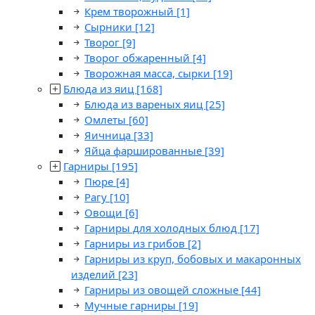
Крем творожный
[1]
Сырники
[12]
Творог
[9]
Творог обжаренный
[4]
Творожная масса, сырки
[19]
Блюда из яиц
[168]
Блюда из вареных яиц
[25]
Омлеты
[60]
Яичница
[33]
Яйца фаршированные
[39]
Гарниры
[195]
Пюре
[4]
Рагу
[10]
Овощи
[6]
Гарниры для холодных блюд
[17]
Гарниры из грибов
[2]
Гарниры из круп, бобовых и макаронных
изделий
[23]
Гарниры из овощей сложные
[44]
Мучные гарниры
[19]