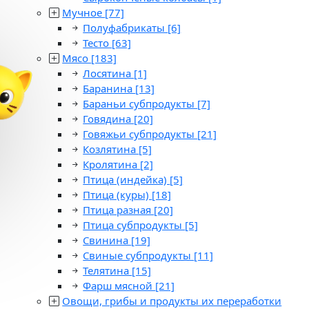
Мучное
[77]
Полуфабрикаты
[6]
Тесто
[63]
Мясо
[183]
Лосятина
[1]
Баранина
[13]
Бараньи субпродукты
[7]
Говядина
[20]
Говяжьи субпродукты
[21]
Козлятина
[5]
Кролятина
[2]
Птица (индейка)
[5]
Птица (куры)
[18]
Птица разная
[20]
Птица субпродукты
[5]
Свинина
[19]
Свиные субпродукты
[11]
Телятина
[15]
Фарш мясной
[21]
Овощи, грибы и продукты их переработки