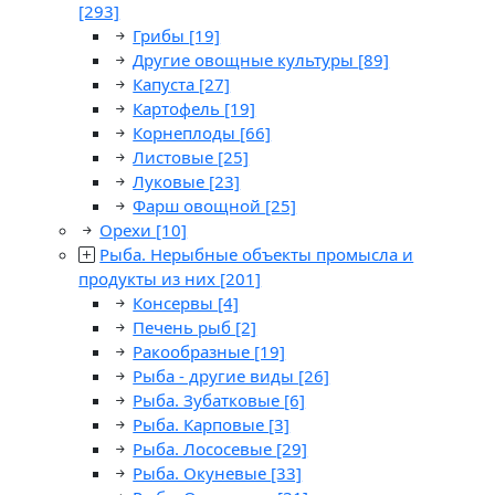
[293]
Грибы
[19]
Другие овощные культуры
[89]
Капуста
[27]
Картофель
[19]
Корнеплоды
[66]
Листовые
[25]
Луковые
[23]
Фарш овощной
[25]
Орехи
[10]
Рыба. Нерыбные объекты промысла и
продукты из них
[201]
Консервы
[4]
Печень рыб
[2]
Ракообразные
[19]
Рыба - другие виды
[26]
Рыба. Зубатковые
[6]
Рыба. Карповые
[3]
Рыба. Лососевые
[29]
Рыба. Окуневые
[33]