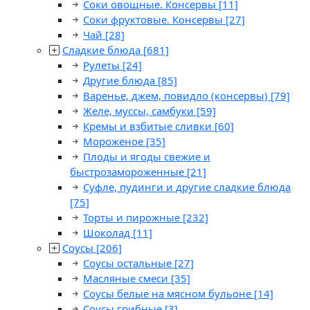
Соки овощные. Консервы
[11]
Соки фруктовые. Консервы
[27]
Чай
[28]
Сладкие блюда
[681]
Рулеты
[24]
Другие блюда
[85]
Варенье, джем, повидло (консервы)
[79]
Желе, муссы, самбуки
[59]
Кремы и взбитые сливки
[60]
Мороженое
[35]
Плоды и ягоды свежие и
быстрозамороженные
[21]
Суфле, пудинги и другие сладкие блюда
[75]
Торты и пирожные
[232]
Шоколад
[11]
Соусы
[206]
Соусы остальные
[27]
Масляные смеси
[35]
Соусы белые на мясном бульоне
[14]
Соусы грибные
[3]