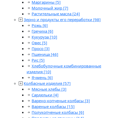
Маргарины
[5]
Молочный жир
[7]
Растительные масла
[24]
Зерно и продукты его переработки
[98]
Рожь
[6]
Гречиха
[6]
Кукуруза
[10]
Овес
[5]
Просо
[3]
Пшеница
[46]
Рис
[5]
Хлебобулочные комбинированные
изделия
[10]
Ячмень
[6]
Колбасные изделия
[57]
Мясные хлебы
[3]
Сардельки
[4]
Варено-копченые колбасы
[3]
Вареные колбасы
[15]
Полукопченые колбасы
[6]