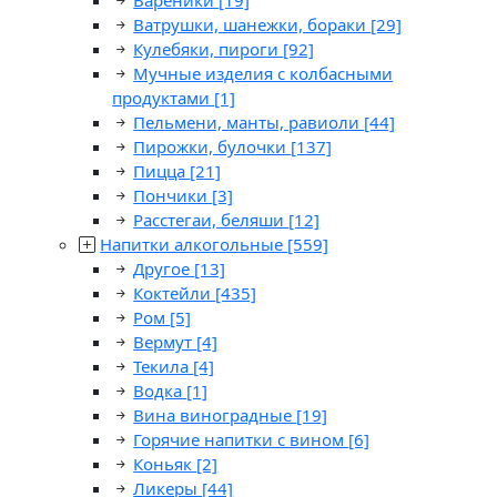
Вареники
[19]
Ватрушки, шанежки, бораки
[29]
Кулебяки, пироги
[92]
Мучные изделия с колбасными
продуктами
[1]
Пельмени, манты, равиоли
[44]
Пирожки, булочки
[137]
Пицца
[21]
Пончики
[3]
Расстегаи, беляши
[12]
Напитки алкогольные
[559]
Другое
[13]
Коктейли
[435]
Ром
[5]
Вермут
[4]
Текила
[4]
Водка
[1]
Вина виноградные
[19]
Горячие напитки с вином
[6]
Коньяк
[2]
Ликеры
[44]