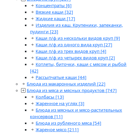
Концентраты
[6]
Вязкие каши
[32]
Жидкие каши
[17]
Изделия из каш. Крупеники, запеканки,
пудинги
[23]
Каши п/ф из нескольки видов круп
[9]
Каши п/ф из одного вида круп
[27]
Каши п/ф из трех видов круп
[4]
Каши п/ф из четырех видов круп
[2]
Котлеты, биточки, каши с мясом и рыбой
[42]
Рассыпчатые каши
[44]
Блюда из макаронных изделий
[22]
Блюда из мяса и мясных продуктов
[747]
Колбасы
[13]
Жаренное на углях
[3]
Блюда из мясных и мясо-растительных
консервов
[11]
Блюда из рубленого мяса
[54]
Жареное мясо
[211]