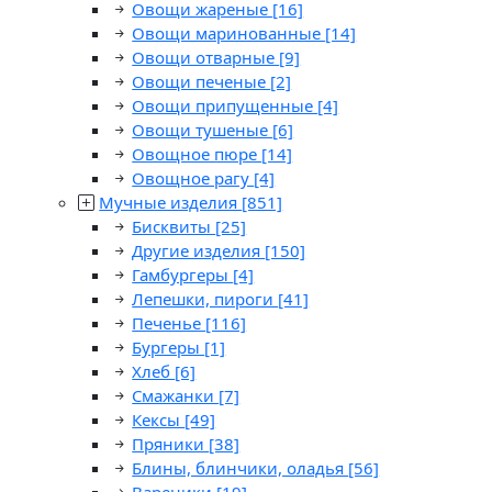
Овощи жареные
[16]
Овощи маринованные
[14]
Овощи отварные
[9]
Овощи печеные
[2]
Овощи припущенные
[4]
Овощи тушеные
[6]
Овощное пюре
[14]
Овощное рагу
[4]
Мучные изделия
[851]
Бисквиты
[25]
Другие изделия
[150]
Гамбургеры
[4]
Лепешки, пироги
[41]
Печенье
[116]
Бургеры
[1]
Хлеб
[6]
Смажанки
[7]
Кексы
[49]
Пряники
[38]
Блины, блинчики, оладья
[56]