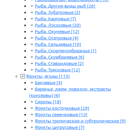
Рыба. Другие виды рыб
[26]
Рыба. Зубатковые
[2]
Рыба. Карповые
[7]
Рыба. Лососевые
[20]
Рыба. Окуневые
[12]
Рыба. Осетровые
[4]
Рыба. Сельдевые
[10]
Рыба. Скорпенообразные
[1]
Рыба. Скумбриевые
[6]
Рыба. Ставридовые
[2]
Рыба. Тресковые
[12]
Фрукты, ягоды
[115]
Бахчевые
[3]
Варенье, джем, повидло, экстракты
(консервы)
[6]
Сиропы
[18]
Фрукты косточковые
[29]
Фрукты семечковые
[13]
Фрукты тропические и субтропические
[9]
Фрукты цитрусовые
[7]