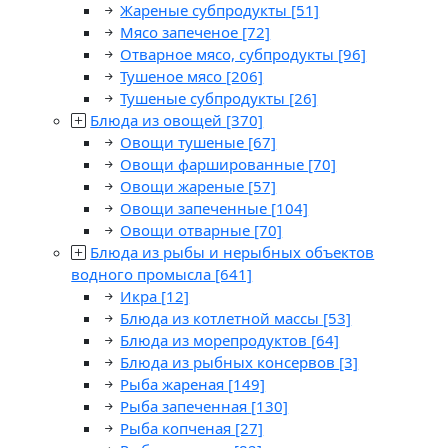
Жареные субпродукты
[51]
Мясо запеченое
[72]
Отварное мясо, субпродукты
[96]
Тушеное мясо
[206]
Тушеные субпродукты
[26]
Блюда из овощей
[370]
Овощи тушеные
[67]
Овощи фаршированные
[70]
Овощи жареные
[57]
Овощи запеченные
[104]
Овощи отварные
[70]
Блюда из рыбы и нерыбных объектов
водного промысла
[641]
Икра
[12]
Блюда из котлетной массы
[53]
Блюда из морепродуктов
[64]
Блюда из рыбных консервов
[3]
Рыба жареная
[149]
Рыба запеченная
[130]
Рыба копченая
[27]