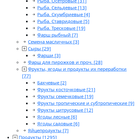
Рыба. Осетровые
[31]
Рыба. Сельдевые
[13]
Рыба. Скумбриевые
[4]
Рыба. Ставридовые
[5]
Рыба. Тресковые
[19]
Фарш рыбный
[7]
Семена масличных
[3]
Сыры
[29]
Фарши
[3]
Фарш для пирожков и проч.
[28]
Фрукты, ягоды и продукты их переработки
[77]
Бахчевые
[2]
Фрукты косточковые
[21]
Фрукты семечковые
[19]
Фрукты тропические и субтропические
[9]
Фрукты цитрусовые
[12]
Ягоды лесные
[6]
Ягоды садовые
[6]
Яйцепродукты
[7]
Продукты
[1295]