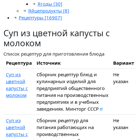
Ягоды
[30]
Яйцепродукты
[8]
Рецептуры
[16907]
Суп из цветной капусты с
молоком
Список рецептур для приготовления блюда
Рецептура
Источник
Вариант
Суп из
Сборник рецептур блюд и
Не
цветной
кулинарных изделий для
указан
капусты с
предприятий общественного
молоком
питания на производственных
предприятиях и в учебных
заведениях. Минторг СССР
Суп из
Сборник рецептур для
Не
цветной
питания работающих на
указан
капусты с
проиводственных