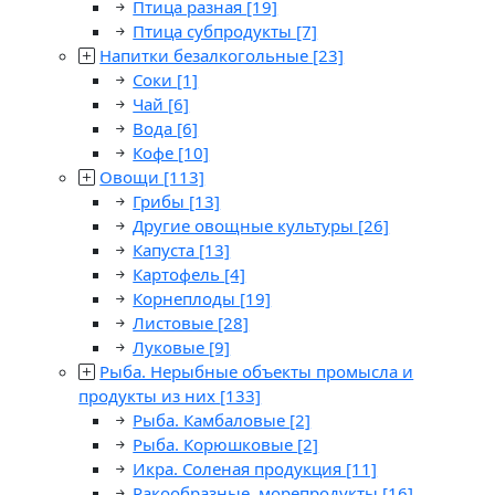
Птица разная
[19]
Птица субпродукты
[7]
Напитки безалкогольные
[23]
Соки
[1]
Чай
[6]
Вода
[6]
Кофе
[10]
Овощи
[113]
Грибы
[13]
Другие овощные культуры
[26]
Капуста
[13]
Картофель
[4]
Корнеплоды
[19]
Листовые
[28]
Луковые
[9]
Рыба. Нерыбные объекты промысла и
продукты из них
[133]
Рыба. Камбаловые
[2]
Рыба. Корюшковые
[2]
Икра. Соленая продукция
[11]
Ракообразные, морепродукты
[16]