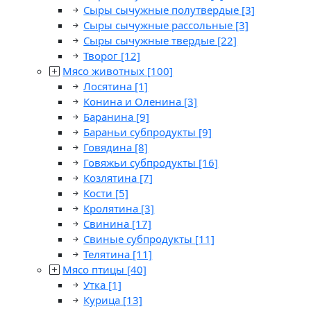
Сыры сычужные полутвердые
[3]
Сыры сычужные рассольные
[3]
Сыры сычужные твердые
[22]
Творог
[12]
Мясо животных
[100]
Лосятина
[1]
Конина и Оленина
[3]
Баранина
[9]
Бараньи субпродукты
[9]
Говядина
[8]
Говяжьи субпродукты
[16]
Козлятина
[7]
Кости
[5]
Кролятина
[3]
Свинина
[17]
Свиные субпродукты
[11]
Телятина
[11]
Мясо птицы
[40]
Утка
[1]
Курица
[13]