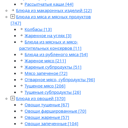
Рассыпчатые каши
[44]
Блюда из макаронных изделий
[22]
Блюда из мяса и мясных продуктов
[747]
Колбасы
[13]
Жаренное на углях
[3]
Блюда из мясных и мясо-
растительных консервов
[11]
Блюда из рубленого мяса
[54]
Жареное мясо
[211]
Жареные субпродукты
[51]
Мясо запеченое
[72]
Отварное мясо, субпродукты
[96]
Тушеное мясо
[206]
Тушеные субпродукты
[26]
Блюда из овощей
[370]
Овощи тушеные
[67]
Овощи фаршированные
[70]
Овощи жареные
[57]
Овощи запеченные
[104]