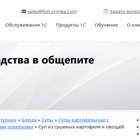
sales@fort.crimea.com
Задать вопр
Обслуживание 1С
Продукты 1С
Обучение
О ко
птурник
»
Блюда
»
Супы
»
Супы картофельные с
ыми изделиями
» Суп из сушеных картофеля и овощей