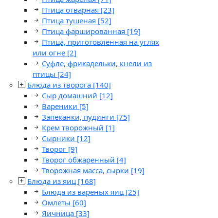
Птица отварная
[23]
Птица тушеная
[52]
Птица фаршированная
[19]
Птица, приготовленная на углях
или огне
[2]
Суфле, фрикадельки, кнели из
птицы
[24]
Блюда из творога
[140]
Сыр домашний
[12]
Вареники
[5]
Запеканки, пудинги
[75]
Крем творожный
[1]
Сырники
[12]
Творог
[9]
Творог обжаренный
[4]
Творожная масса, сырки
[19]
Блюда из яиц
[168]
Блюда из вареных яиц
[25]
Омлеты
[60]
Яичница
[33]