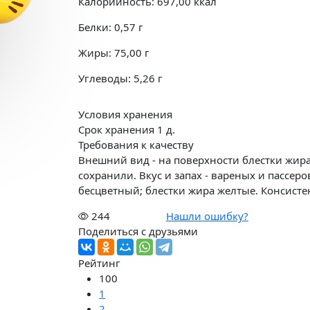
Калорийность:
697,00
ккал
Белки:
0,57
г
Жиры:
75,00
г
Углеводы:
5,26
г
Условия хранения
Срок хранения 1 д.
Требования к качеству
Внешний вид - на поверхности блестки жира
сохранили. Вкус и запах - вареных и пассер
бесцветный; блестки жира желтые. Консисте
244
Нашли ошибку?
Поделиться с друзьями
Рейтинг
100
1
2