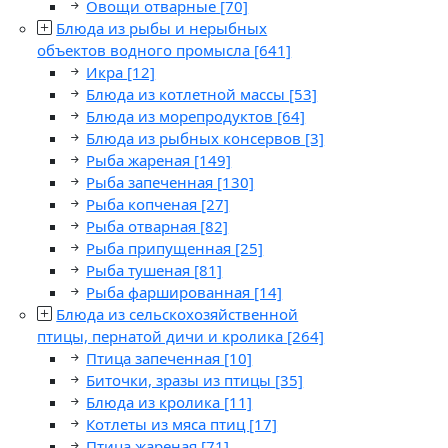
Овощи отварные
[70]
Блюда из рыбы и нерыбных
объектов водного промысла
[641]
Икра
[12]
Блюда из котлетной массы
[53]
Блюда из морепродуктов
[64]
Блюда из рыбных консервов
[3]
Рыба жареная
[149]
Рыба запеченная
[130]
Рыба копченая
[27]
Рыба отварная
[82]
Рыба припущенная
[25]
Рыба тушеная
[81]
Рыба фаршированная
[14]
Блюда из сельскохозяйственной
птицы, пернатой дичи и кролика
[264]
Птица запеченная
[10]
Биточки, зразы из птицы
[35]
Блюда из кролика
[11]
Котлеты из мяса птиц
[17]
Птица жареная
[71]