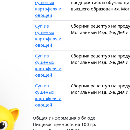
сушеных
предприятиях и обучающих
картофеля и
высшего образования. Мо
овощей
Суп из
Сборник рецептур на прод
сушеных
Могильный Изд. 2-е, ДеЛи 
картофеля и
овощей
Суп из
Сборник рецептур на прод
сушеных
Могильный Изд. 2-е, ДеЛи 
картофеля и
овощей
Суп из
Сборник рецептур на прод
сушеных
Могильный Изд. 2-е, ДеЛи 
картофеля и
овощей
Общая информация о блюде
Пищевая ценность на
100 гр.