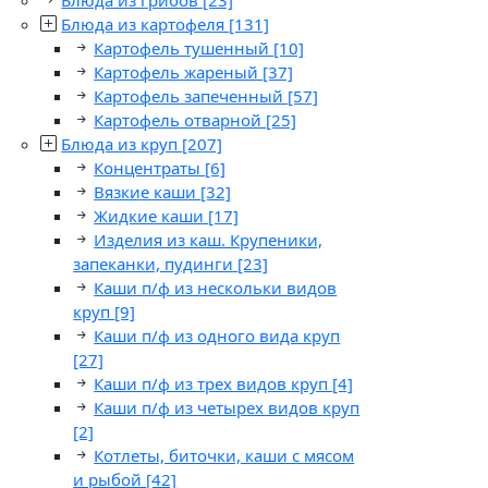
Блюда из картофеля
[131]
Картофель тушенный
[10]
Картофель жареный
[37]
Картофель запеченный
[57]
Картофель отварной
[25]
Блюда из круп
[207]
Концентраты
[6]
Вязкие каши
[32]
Жидкие каши
[17]
Изделия из каш. Крупеники,
запеканки, пудинги
[23]
Каши п/ф из нескольки видов
круп
[9]
Каши п/ф из одного вида круп
[27]
Каши п/ф из трех видов круп
[4]
Каши п/ф из четырех видов круп
[2]
Котлеты, биточки, каши с мясом
и рыбой
[42]