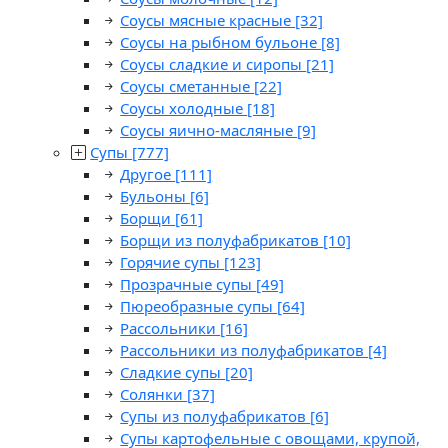
Соусы мясные красные
[32]
Соусы на рыбном бульоне
[8]
Соусы сладкие и сиропы
[21]
Соусы сметанные
[22]
Соусы холодные
[18]
Соусы яично-масляные
[9]
Супы
[777]
Другое
[111]
Бульоны
[6]
Борщи
[61]
Борщи из полуфабрикатов
[10]
Горячие супы
[123]
Прозрачные супы
[49]
Пюреобразные супы
[64]
Рассольники
[16]
Рассольники из полуфабрикатов
[4]
Сладкие супы
[20]
Солянки
[37]
Супы из полуфабрикатов
[6]
Супы картофельные с овощами, крупой,