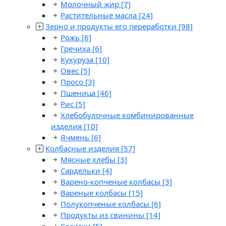
Молочный жир
[7]
Растительные масла
[24]
Зерно и продукты его переработки
[98]
Рожь
[6]
Гречиха
[6]
Кукуруза
[10]
Овес
[5]
Просо
[3]
Пшеница
[46]
Рис
[5]
Хлебобулочные комбинированные
изделия
[10]
Ячмень
[6]
Колбасные изделия
[57]
Мясные хлебы
[3]
Сардельки
[4]
Варено-копченые колбасы
[3]
Вареные колбасы
[15]
Полукопченые колбасы
[6]
Продукты из свинины
[14]