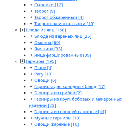
Сырники
[12]
Творог
[9]
Творог обжаренный
[4]
Творожная масса, сырки
[19]
Блюда из яиц
[168]
Блюда из вареных яиц
[25]
Омлеты
[60]
Яичница
[33]
Яйца фаршированные
[39]
Гарниры
[195]
Пюре
[4]
Рагу
[10]
Овощи
[6]
Гарниры для холодных блюд
[17]
Гарниры из грибов
[2]
Гарниры из круп, бобовых и макаронных
изделий
[23]
Гарниры из овощей сложные
[44]
Мучные гарниры
[19]
Овощи жареные
[16]