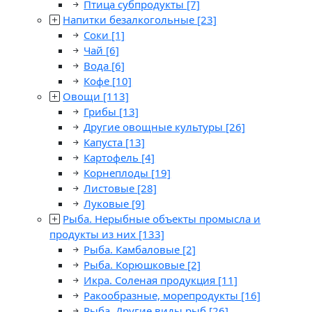
Птица субпродукты
[7]
Напитки безалкогольные
[23]
Соки
[1]
Чай
[6]
Вода
[6]
Кофе
[10]
Овощи
[113]
Грибы
[13]
Другие овощные культуры
[26]
Капуста
[13]
Картофель
[4]
Корнеплоды
[19]
Листовые
[28]
Луковые
[9]
Рыба. Нерыбные объекты промысла и
продукты из них
[133]
Рыба. Камбаловые
[2]
Рыба. Корюшковые
[2]
Икра. Соленая продукция
[11]
Ракообразные, морепродукты
[16]
Рыба. Другие виды рыб
[26]