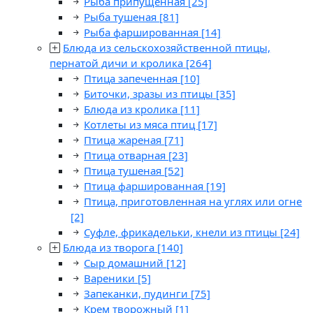
Рыба припущенная
[25]
Рыба тушеная
[81]
Рыба фаршированная
[14]
Блюда из сельскохозяйственной птицы,
пернатой дичи и кролика
[264]
Птица запеченная
[10]
Биточки, зразы из птицы
[35]
Блюда из кролика
[11]
Котлеты из мяса птиц
[17]
Птица жареная
[71]
Птица отварная
[23]
Птица тушеная
[52]
Птица фаршированная
[19]
Птица, приготовленная на углях или огне
[2]
Суфле, фрикадельки, кнели из птицы
[24]
Блюда из творога
[140]
Сыр домашний
[12]
Вареники
[5]
Запеканки, пудинги
[75]
Крем творожный
[1]