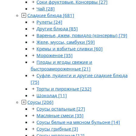
Соки фруктовые. Консервы
[27]
Чай
[28]
Сладкие блюда
[681]
Рулеты
[24]
Другие блюда
[85]
Варенье, джем, повидло (консервы)
[79]
Желе, муссы, самбуки
[59]
Кремы и взбитые сливки
[60]
Мороженое
[35]
Плоды и ягоды свежие и
быстрозамороженные
[21]
Суфле, пудинги и другие сладкие блюда
[75]
Торты и пирожные
[232]
Шоколад
[11]
Соусы
[206]
Соусы остальные
[27]
Масляные смеси
[35]
Соусы белые на мясном бульоне
[14]
Соусы грибные
[3]
Соусы молочные
[12]