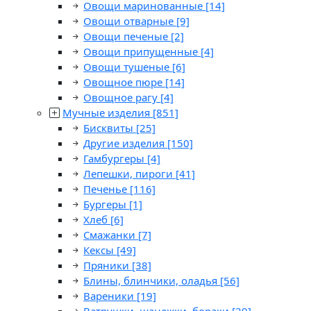
Овощи маринованные
[14]
Овощи отварные
[9]
Овощи печеные
[2]
Овощи припущенные
[4]
Овощи тушеные
[6]
Овощное пюре
[14]
Овощное рагу
[4]
Мучные изделия
[851]
Бисквиты
[25]
Другие изделия
[150]
Гамбургеры
[4]
Лепешки, пироги
[41]
Печенье
[116]
Бургеры
[1]
Хлеб
[6]
Смажанки
[7]
Кексы
[49]
Пряники
[38]
Блины, блинчики, оладья
[56]
Вареники
[19]