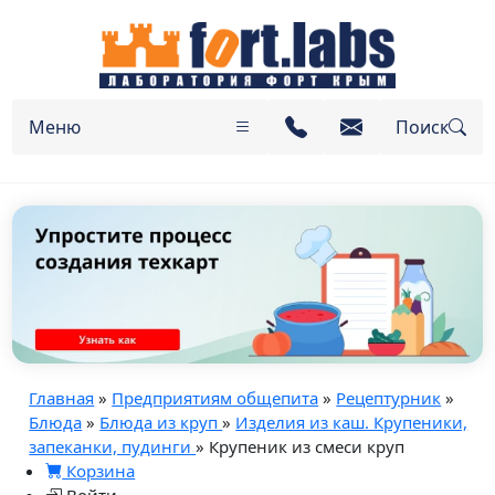
Меню
Поиск
Главная
»
Предприятиям общепита
»
Рецептурник
»
Блюда
»
Блюда из круп
»
Изделия из каш. Крупеники,
запеканки, пудинги
» Крупеник из смеси круп
Корзина
Войти