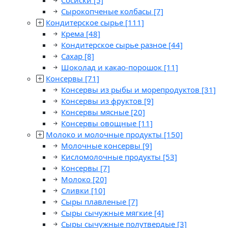
Сосиски
[5]
Сырокопченые колбасы
[7]
Кондитерское сырье
[111]
Крема
[48]
Кондитерское сырье разное
[44]
Сахар
[8]
Шоколад и какао-порошок
[11]
Консервы
[71]
Консервы из рыбы и морепродуктов
[31]
Консервы из фруктов
[9]
Консервы мясные
[20]
Консервы овощные
[11]
Молоко и молочные продукты
[150]
Молочные консервы
[9]
Кисломолочные продукты
[53]
Консервы
[7]
Молоко
[20]
Сливки
[10]
Сыры плавленые
[7]
Сыры сычужные мягкие
[4]
Сыры сычужные полутвердые
[3]