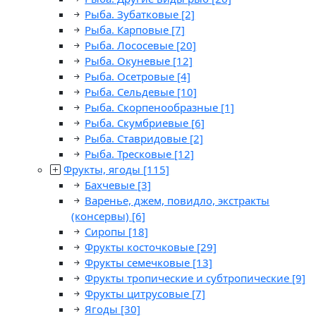
Рыба. Зубатковые
[2]
Рыба. Карповые
[7]
Рыба. Лососевые
[20]
Рыба. Окуневые
[12]
Рыба. Осетровые
[4]
Рыба. Сельдевые
[10]
Рыба. Скорпенообразные
[1]
Рыба. Скумбриевые
[6]
Рыба. Ставридовые
[2]
Рыба. Тресковые
[12]
Фрукты, ягоды
[115]
Бахчевые
[3]
Варенье, джем, повидло, экстракты
(консервы)
[6]
Сиропы
[18]
Фрукты косточковые
[29]
Фрукты семечковые
[13]
Фрукты тропические и субтропические
[9]
Фрукты цитрусовые
[7]
Ягоды
[30]