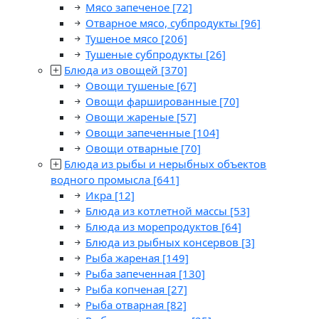
Мясо запеченое
[72]
Отварное мясо, субпродукты
[96]
Тушеное мясо
[206]
Тушеные субпродукты
[26]
Блюда из овощей
[370]
Овощи тушеные
[67]
Овощи фаршированные
[70]
Овощи жареные
[57]
Овощи запеченные
[104]
Овощи отварные
[70]
Блюда из рыбы и нерыбных объектов
водного промысла
[641]
Икра
[12]
Блюда из котлетной массы
[53]
Блюда из морепродуктов
[64]
Блюда из рыбных консервов
[3]
Рыба жареная
[149]
Рыба запеченная
[130]
Рыба копченая
[27]
Рыба отварная
[82]