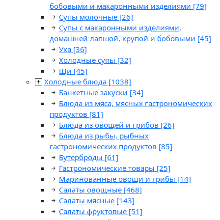
бобовыми и макаронными изделиями
[79]
Супы молочные
[26]
Супы с макаронными изделиями,
домашней лапшой, крупой и бобовыми
[45]
Уха
[36]
Холодные супы
[32]
Щи
[45]
Холодные блюда
[1038]
Банкетные закуски
[34]
Блюда из мяса, мясных гастрономических
продуктов
[81]
Блюда из овощей и грибов
[26]
Блюда из рыбы, рыбных
гастрономических продуктов
[85]
Бутерброды
[61]
Гастрономические товары
[25]
Маринованные овощи и грибы
[14]
Салаты овощные
[468]
Салаты мясные
[143]
Салаты фруктовые
[51]