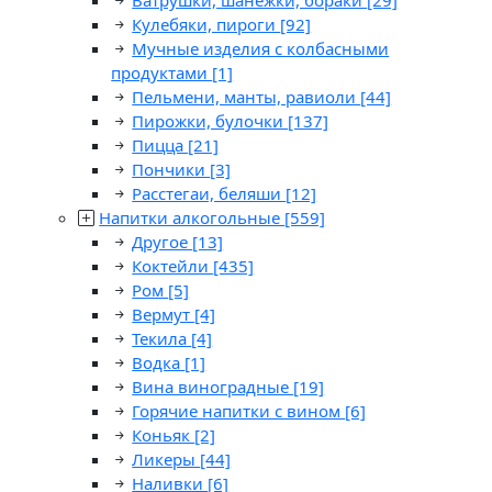
Ватрушки, шанежки, бораки
[29]
Кулебяки, пироги
[92]
Мучные изделия с колбасными
продуктами
[1]
Пельмени, манты, равиоли
[44]
Пирожки, булочки
[137]
Пицца
[21]
Пончики
[3]
Расстегаи, беляши
[12]
Напитки алкогольные
[559]
Другое
[13]
Коктейли
[435]
Ром
[5]
Вермут
[4]
Текила
[4]
Водка
[1]
Вина виноградные
[19]
Горячие напитки с вином
[6]
Коньяк
[2]
Ликеры
[44]
Наливки
[6]