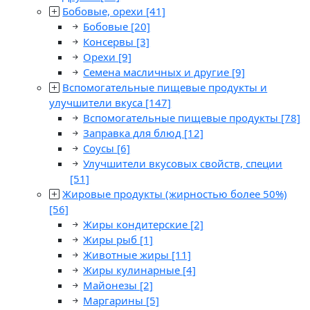
Бобовые, орехи
[41]
Бобовые
[20]
Консервы
[3]
Орехи
[9]
Семена масличных и другие
[9]
Вспомогательные пищевые продукты и
улучшители вкуса
[147]
Вспомогательные пищевые продукты
[78]
Заправка для блюд
[12]
Соусы
[6]
Улучшители вкусовых свойств, специи
[51]
Жировые продукты (жирностью более 50%)
[56]
Жиры кондитерские
[2]
Жиры рыб
[1]
Животные жиры
[11]
Жиры кулинарные
[4]
Майонезы
[2]
Маргарины
[5]