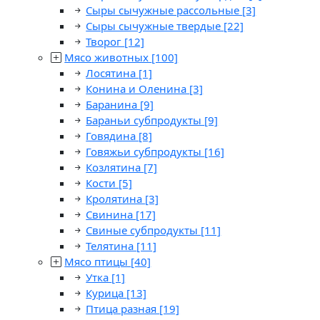
Сыры сычужные рассольные
[3]
Сыры сычужные твердые
[22]
Творог
[12]
Мясо животных
[100]
Лосятина
[1]
Конина и Оленина
[3]
Баранина
[9]
Бараньи субпродукты
[9]
Говядина
[8]
Говяжьи субпродукты
[16]
Козлятина
[7]
Кости
[5]
Кролятина
[3]
Свинина
[17]
Свиные субпродукты
[11]
Телятина
[11]
Мясо птицы
[40]
Утка
[1]
Курица
[13]
Птица разная
[19]