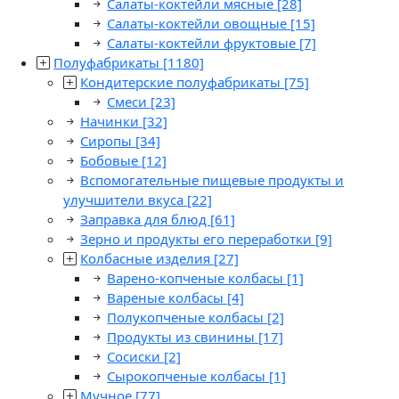
Салаты-коктейли мясные
[28]
Салаты-коктейли овощные
[15]
Салаты-коктейли фруктовые
[7]
Полуфабрикаты
[1180]
Кондитерские полуфабрикаты
[75]
Смеси
[23]
Начинки
[32]
Сиропы
[34]
Бобовые
[12]
Вспомогательные пищевые продукты и
улучшители вкуса
[22]
Заправка для блюд
[61]
Зерно и продукты его переработки
[9]
Колбасные изделия
[27]
Варено-копченые колбасы
[1]
Вареные колбасы
[4]
Полукопченые колбасы
[2]
Продукты из свинины
[17]
Сосиски
[2]
Сырокопченые колбасы
[1]
Мучное
[77]