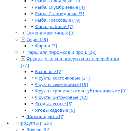
Рыба. Сельдевые
[13]
Рыба. Скумбриевые
[4]
Рыба. Ставридовые
[5]
Рыба. Тресковые
[19]
Фарш рыбный
[7]
Семена масличных
[3]
Сыры
[29]
Фарши
[3]
Фарш для пирожков и проч.
[28]
Фрукты, ягоды и продукты их переработки
[77]
Бахчевые
[2]
Фрукты косточковые
[21]
Фрукты семечковые
[19]
Фрукты тропические и субтропические
[9]
Фрукты цитрусовые
[12]
Ягоды лесные
[6]
Ягоды садовые
[6]
Яйцепродукты
[7]
Продукты
[1295]
Другое
[32]