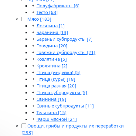
Полуфабрикаты
[6]
Тесто
[63]
Мясо
[183]
Лосятина
[1]
Баранина
[13]
Бараньи субпродукты
[7]
Говядина
[20]
Говяжьи субпродукты
[21]
Козлятина
[5]
Кролятина
[2]
Птица (индейка)
[5]
Птица (куры)
[18]
Птица разная
[20]
Птица субпродукты
[5]
Свинина
[19]
Свиные субпродукты
[11]
Телятина
[15]
Фарш мясной
[21]
Овощи, грибы и продукты их переработки
[293]