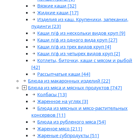
Вязкие каши
[32]
Жидкие каши
[17]
Изделия из каш. Крупеники, запеканки,
пудинги
[23]
Каши п/ф из нескольки видов круп
[9]
Каши п/ф из одного вида круп
[27]
Каши п/ф из трех видов круп
[4]
Каши п/ф из четырех видов круп
[2]
Котлеты, биточки, каши с мясом и рыбой
[42]
Рассыпчатые каши
[44]
Блюда из макаронных изделий
[22]
Блюда из мяса и мясных продуктов
[747]
Колбасы
[13]
Жаренное на углях
[3]
Блюда из мясных и мясо-растительных
консервов
[11]
Блюда из рубленого мяса
[54]
Жареное мясо
[211]
Жареные субпродукты
[51]