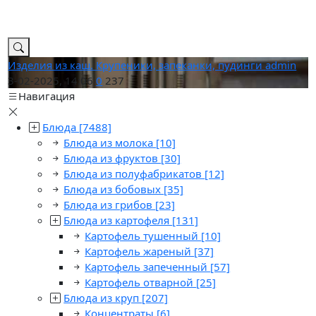
Изделия из каш. Крупеники, запеканки, пудинги
admin
3-02-2025, 14:06
0
237
Навигация
Блюда
[7488]
Блюда из молока
[10]
Блюда из фруктов
[30]
Блюда из полуфабрикатов
[12]
Блюда из бобовых
[35]
Блюда из грибов
[23]
Блюда из картофеля
[131]
Картофель тушенный
[10]
Картофель жареный
[37]
Картофель запеченный
[57]
Картофель отварной
[25]
Блюда из круп
[207]
Концентраты
[6]