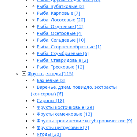
Рыба. Зубатковые
[2]
Рыба. Карповые
[7]
Рыба. Лососевые
[20]
Рыба. Окуневые
[12]
Рыба. Осетровые
[4]
Рыба. Сельдевые
[10]
Рыба. Скорпенообразные
[1]
Рыба. Скумбриевые
[6]
Рыба. Ставридовые
[2]
Рыба. Тресковые
[12]
Фрукты, ягоды
[115]
Бахчевые
[3]
Варенье, джем, повидло, экстракты
(консервы)
[6]
Сиропы
[18]
Фрукты косточковые
[29]
Фрукты семечковые
[13]
Фрукты тропические и субтропические
[9]
Фрукты цитрусовые
[7]
Ягоды
[30]