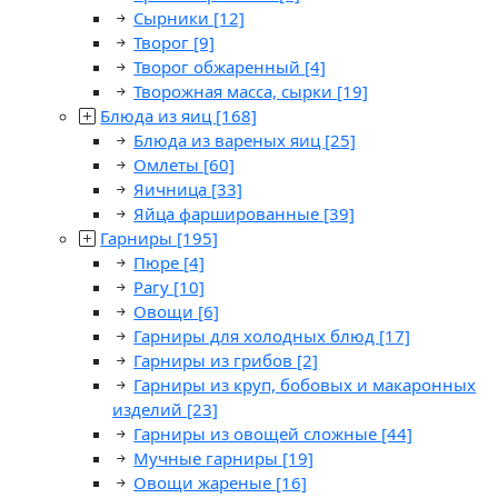
Сырники
[12]
Творог
[9]
Творог обжаренный
[4]
Творожная масса, сырки
[19]
Блюда из яиц
[168]
Блюда из вареных яиц
[25]
Омлеты
[60]
Яичница
[33]
Яйца фаршированные
[39]
Гарниры
[195]
Пюре
[4]
Рагу
[10]
Овощи
[6]
Гарниры для холодных блюд
[17]
Гарниры из грибов
[2]
Гарниры из круп, бобовых и макаронных
изделий
[23]
Гарниры из овощей сложные
[44]
Мучные гарниры
[19]
Овощи жареные
[16]