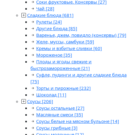
Соки фруктовые. Консервы
[27]
Чай
[28]
Сладкие блюда
[681]
Рулеты
[24]
Другие блюда
[85]
Варенье, джем, повидло (консервы)
[79]
Желе, муссы, самбуки
[59]
Кремы и взбитые сливки
[60]
Мороженое
[35]
Плоды и ягоды свежие и
быстрозамороженные
[21]
Суфле, пудинги и другие сладкие блюда
[75]
Торты и пирожные
[232]
Шоколад
[11]
Соусы
[206]
Соусы остальные
[27]
Масляные смеси
[35]
Соусы белые на мясном бульоне
[14]
Соусы грибные
[3]
Соусы молочные
[12]