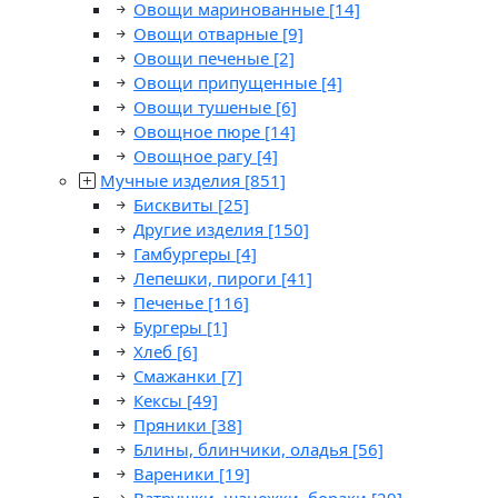
Овощи маринованные
[14]
Овощи отварные
[9]
Овощи печеные
[2]
Овощи припущенные
[4]
Овощи тушеные
[6]
Овощное пюре
[14]
Овощное рагу
[4]
Мучные изделия
[851]
Бисквиты
[25]
Другие изделия
[150]
Гамбургеры
[4]
Лепешки, пироги
[41]
Печенье
[116]
Бургеры
[1]
Хлеб
[6]
Смажанки
[7]
Кексы
[49]
Пряники
[38]
Блины, блинчики, оладья
[56]
Вареники
[19]