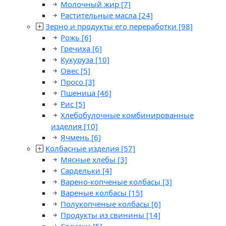
Молочный жир
[7]
Растительные масла
[24]
Зерно и продукты его переработки
[98]
Рожь
[6]
Гречиха
[6]
Кукуруза
[10]
Овес
[5]
Просо
[3]
Пшеница
[46]
Рис
[5]
Хлебобулочные комбинированные
изделия
[10]
Ячмень
[6]
Колбасные изделия
[57]
Мясные хлебы
[3]
Сардельки
[4]
Варено-копченые колбасы
[3]
Вареные колбасы
[15]
Полукопченые колбасы
[6]
Продукты из свинины
[14]