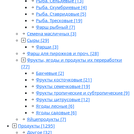
Рыба. Сельдевые
[13]
Рыба. Скумбриевые
[4]
Рыба. Ставридовые
[5]
Рыба. Тресковые
[19]
Фарш рыбный
[7]
Семена масличных
[3]
Сыры
[29]
Фарши
[3]
Фарш для пирожков и проч.
[28]
Фрукты, ягоды и продукты их переработки
[77]
Бахчевые
[2]
Фрукты косточковые
[21]
Фрукты семечковые
[19]
Фрукты тропические и субтропические
[9]
Фрукты цитрусовые
[12]
Ягоды лесные
[6]
Ягоды садовые
[6]
Яйцепродукты
[7]
Продукты
[1295]
Другое
[32]