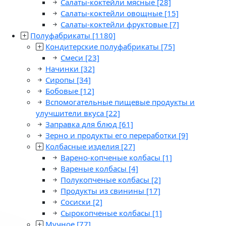
Салаты-коктейли мясные
[28]
Салаты-коктейли овощные
[15]
Салаты-коктейли фруктовые
[7]
Полуфабрикаты
[1180]
Кондитерские полуфабрикаты
[75]
Смеси
[23]
Начинки
[32]
Сиропы
[34]
Бобовые
[12]
Вспомогательные пищевые продукты и
улучшители вкуса
[22]
Заправка для блюд
[61]
Зерно и продукты его переработки
[9]
Колбасные изделия
[27]
Варено-копченые колбасы
[1]
Вареные колбасы
[4]
Полукопченые колбасы
[2]
Продукты из свинины
[17]
Сосиски
[2]
Сырокопченые колбасы
[1]
Мучное
[77]