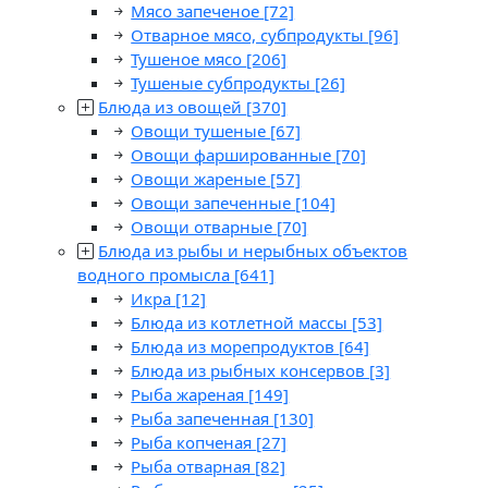
Мясо запеченое
[72]
Отварное мясо, субпродукты
[96]
Тушеное мясо
[206]
Тушеные субпродукты
[26]
Блюда из овощей
[370]
Овощи тушеные
[67]
Овощи фаршированные
[70]
Овощи жареные
[57]
Овощи запеченные
[104]
Овощи отварные
[70]
Блюда из рыбы и нерыбных объектов
водного промысла
[641]
Икра
[12]
Блюда из котлетной массы
[53]
Блюда из морепродуктов
[64]
Блюда из рыбных консервов
[3]
Рыба жареная
[149]
Рыба запеченная
[130]
Рыба копченая
[27]
Рыба отварная
[82]