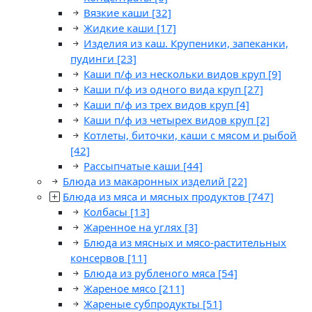
Вязкие каши
[32]
Жидкие каши
[17]
Изделия из каш. Крупеники, запеканки,
пудинги
[23]
Каши п/ф из нескольки видов круп
[9]
Каши п/ф из одного вида круп
[27]
Каши п/ф из трех видов круп
[4]
Каши п/ф из четырех видов круп
[2]
Котлеты, биточки, каши с мясом и рыбой
[42]
Рассыпчатые каши
[44]
Блюда из макаронных изделий
[22]
Блюда из мяса и мясных продуктов
[747]
Колбасы
[13]
Жаренное на углях
[3]
Блюда из мясных и мясо-растительных
консервов
[11]
Блюда из рубленого мяса
[54]
Жареное мясо
[211]
Жареные субпродукты
[51]