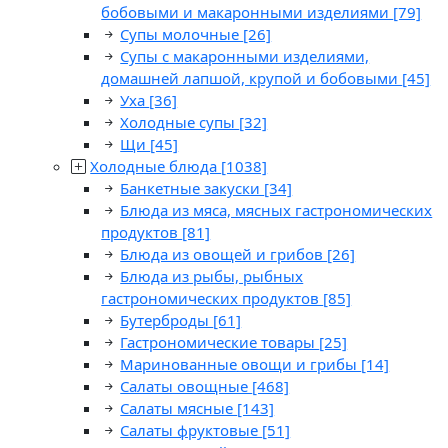
бобовыми и макаронными изделиями
[79]
Супы молочные
[26]
Супы с макаронными изделиями,
домашней лапшой, крупой и бобовыми
[45]
Уха
[36]
Холодные супы
[32]
Щи
[45]
Холодные блюда
[1038]
Банкетные закуски
[34]
Блюда из мяса, мясных гастрономических
продуктов
[81]
Блюда из овощей и грибов
[26]
Блюда из рыбы, рыбных
гастрономических продуктов
[85]
Бутерброды
[61]
Гастрономические товары
[25]
Маринованные овощи и грибы
[14]
Салаты овощные
[468]
Салаты мясные
[143]
Салаты фруктовые
[51]