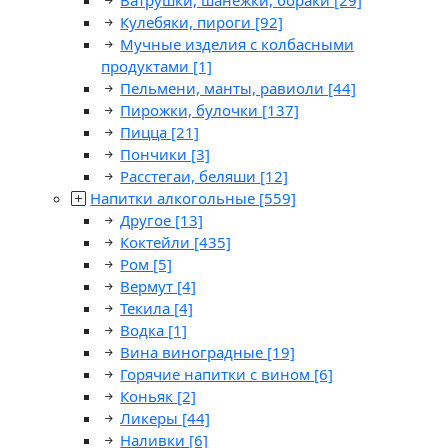
Ватрушки, шанежки, бораки
[29]
Кулебяки, пироги
[92]
Мучные изделия с колбасными
продуктами
[1]
Пельмени, манты, равиоли
[44]
Пирожки, булочки
[137]
Пицца
[21]
Пончики
[3]
Расстегаи, беляши
[12]
Напитки алкогольные
[559]
Другое
[13]
Коктейли
[435]
Ром
[5]
Вермут
[4]
Текила
[4]
Водка
[1]
Вина виноградные
[19]
Горячие напитки с вином
[6]
Коньяк
[2]
Ликеры
[44]
Наливки
[6]