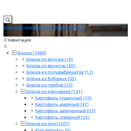
Блюда из макаронных изделий
admin
3-02-2025, 14:06
0
640
Навигация
Блюда
[7488]
Блюда из молока
[10]
Блюда из фруктов
[30]
Блюда из полуфабрикатов
[12]
Блюда из бобовых
[35]
Блюда из грибов
[23]
Блюда из картофеля
[131]
Картофель тушенный
[10]
Картофель жареный
[37]
Картофель запеченный
[57]
Картофель отварной
[25]
Блюда из круп
[207]
Концентраты
[6]