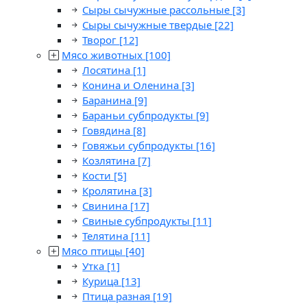
Сыры сычужные рассольные
[3]
Сыры сычужные твердые
[22]
Творог
[12]
Мясо животных
[100]
Лосятина
[1]
Конина и Оленина
[3]
Баранина
[9]
Бараньи субпродукты
[9]
Говядина
[8]
Говяжьи субпродукты
[16]
Козлятина
[7]
Кости
[5]
Кролятина
[3]
Свинина
[17]
Свиные субпродукты
[11]
Телятина
[11]
Мясо птицы
[40]
Утка
[1]
Курица
[13]
Птица разная
[19]