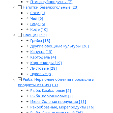
Птица субпродукты
[7]
Напитки безалкогольные
[23]
Соки
[1]
Чай
[6]
Вода
[6]
Кофе
[10]
Овощи
[113]
Грибы
[13]
Другие овощные культуры
[26]
Капуста
[13]
Картофель
[4]
Корнеплоды
[19]
Листовые
[28]
Луковые
[9]
Рыба. Нерыбные объекты промысла и
продукты из них
[133]
Рыба. Камбаловые
[2]
Рыба. Корюшковые
[2]
Икра. Соленая продукция
[11]
Ракообразные, морепродукты
[16]
Рыба. Другие виды рыб
[26]