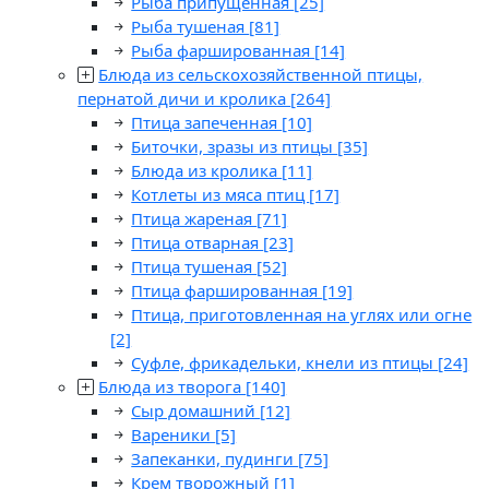
Рыба припущенная
[25]
Рыба тушеная
[81]
Рыба фаршированная
[14]
Блюда из сельскохозяйственной птицы,
пернатой дичи и кролика
[264]
Птица запеченная
[10]
Биточки, зразы из птицы
[35]
Блюда из кролика
[11]
Котлеты из мяса птиц
[17]
Птица жареная
[71]
Птица отварная
[23]
Птица тушеная
[52]
Птица фаршированная
[19]
Птица, приготовленная на углях или огне
[2]
Суфле, фрикадельки, кнели из птицы
[24]
Блюда из творога
[140]
Сыр домашний
[12]
Вареники
[5]
Запеканки, пудинги
[75]
Крем творожный
[1]