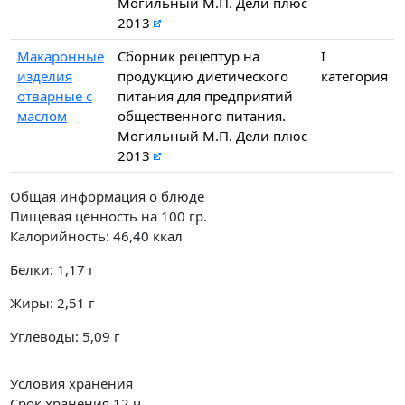
Могильный М.П. Дели плюс
2013
Макаронные
Сборник рецептур на
I
изделия
продукцию диетического
категория
отварные с
питания для предприятий
маслом
общественного питания.
Могильный М.П. Дели плюс
2013
Общая информация о блюде
Пищевая ценность на
100 гр.
Калорийность:
46,40
ккал
Белки:
1,17
г
Жиры:
2,51
г
Углеводы:
5,09
г
Условия хранения
Срок хранения 12 ч.