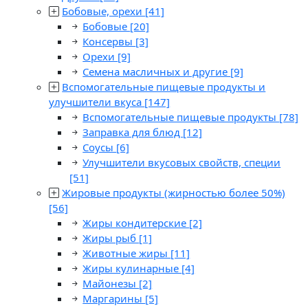
Бобовые, орехи
[41]
Бобовые
[20]
Консервы
[3]
Орехи
[9]
Семена масличных и другие
[9]
Вспомогательные пищевые продукты и
улучшители вкуса
[147]
Вспомогательные пищевые продукты
[78]
Заправка для блюд
[12]
Соусы
[6]
Улучшители вкусовых свойств, специи
[51]
Жировые продукты (жирностью более 50%)
[56]
Жиры кондитерские
[2]
Жиры рыб
[1]
Животные жиры
[11]
Жиры кулинарные
[4]
Майонезы
[2]
Маргарины
[5]