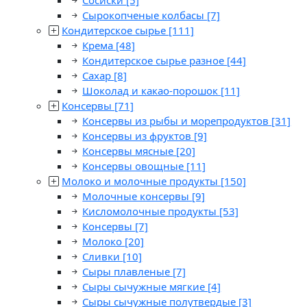
Сосиски
[5]
Сырокопченые колбасы
[7]
Кондитерское сырье
[111]
Крема
[48]
Кондитерское сырье разное
[44]
Сахар
[8]
Шоколад и какао-порошок
[11]
Консервы
[71]
Консервы из рыбы и морепродуктов
[31]
Консервы из фруктов
[9]
Консервы мясные
[20]
Консервы овощные
[11]
Молоко и молочные продукты
[150]
Молочные консервы
[9]
Кисломолочные продукты
[53]
Консервы
[7]
Молоко
[20]
Сливки
[10]
Сыры плавленые
[7]
Сыры сычужные мягкие
[4]
Сыры сычужные полутвердые
[3]