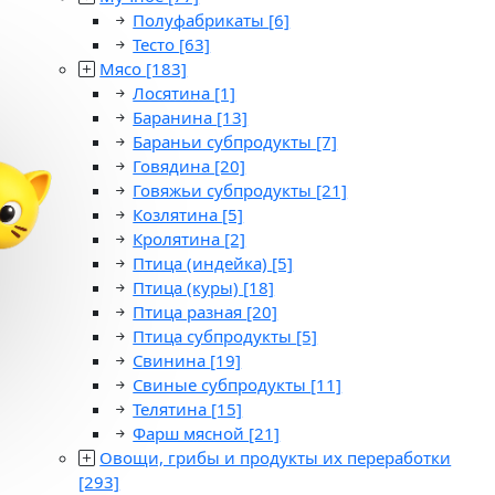
Полуфабрикаты
[6]
Тесто
[63]
Мясо
[183]
Лосятина
[1]
Баранина
[13]
Бараньи субпродукты
[7]
Говядина
[20]
Говяжьи субпродукты
[21]
Козлятина
[5]
Кролятина
[2]
Птица (индейка)
[5]
Птица (куры)
[18]
Птица разная
[20]
Птица субпродукты
[5]
Свинина
[19]
Свиные субпродукты
[11]
Телятина
[15]
Фарш мясной
[21]
Овощи, грибы и продукты их переработки
[293]