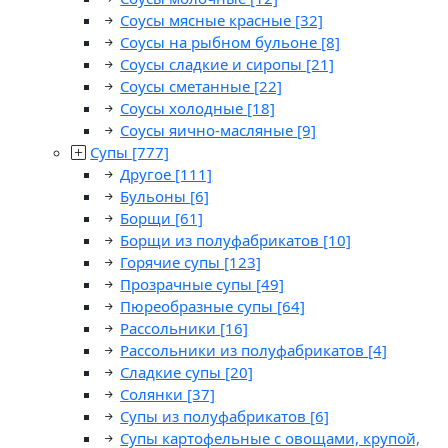
Соусы мясные красные
[32]
Соусы на рыбном бульоне
[8]
Соусы сладкие и сиропы
[21]
Соусы сметанные
[22]
Соусы холодные
[18]
Соусы яично-масляные
[9]
Супы
[777]
Другое
[111]
Бульоны
[6]
Борщи
[61]
Борщи из полуфабрикатов
[10]
Горячие супы
[123]
Прозрачные супы
[49]
Пюреобразные супы
[64]
Рассольники
[16]
Рассольники из полуфабрикатов
[4]
Сладкие супы
[20]
Солянки
[37]
Супы из полуфабрикатов
[6]
Супы картофельные с овощами, крупой,