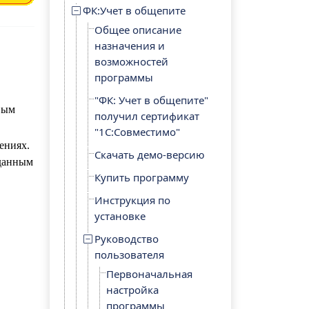
ФК:Учет в общепите
Общее описание
назначения и
возможностей
программы
"ФК: Учет в общепите"
вым
получил сертификат
"1С:Совместимо"
ениях.
Скачать демо-версию
зданным
Купить программу
Инструкция по
установке
Руководство
пользователя
Первоначальная
настройка
программы