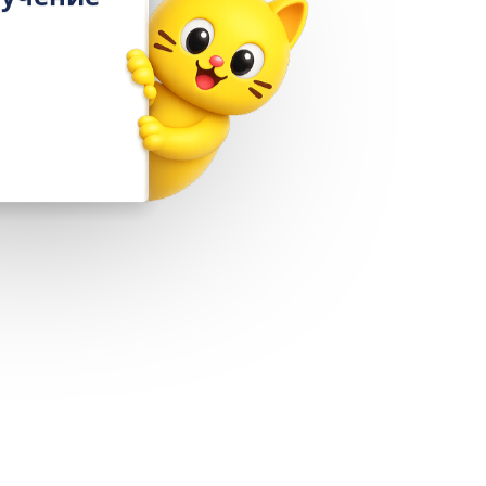
в подарок
При подключении
«1С:Кабинет сотрудника»
Выгода 12 978 ₽
Получить подарок