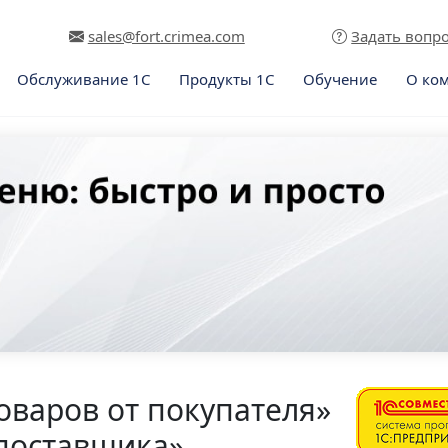
sales@fort.crimea.com
Задать вопр
Обслуживание 1С
Продукты 1С
Обучение
О ко
оваров от покупателя»
 поставщика»