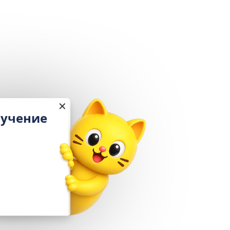
✕
Настройка и обучение
в подарок
При подключении
«1С:Кабинет сотрудника»
Выгода 12 978 ₽
Получить подарок