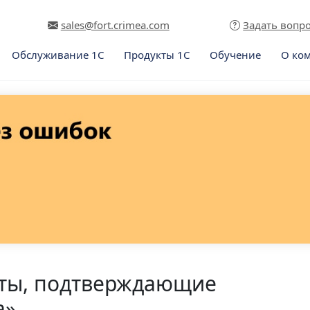
sales@fort.crimea.com
Задать вопр
Обслуживание 1С
Продукты 1С
Обучение
О ко
ты, подтверждающие
а»