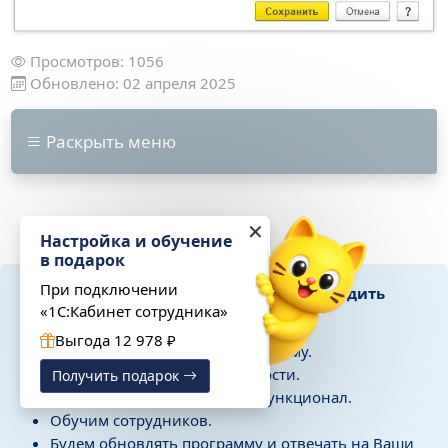
Просмотров: 1056
Обновлено: 02 апреля 2025
Раскрыть меню
✕
Настройка и обучение
в подарок
При подключении
Поможем автоматизировать учет и наладить
«1С:Кабинет сотрудника»
работу в «1С»
Выгода 12 978 ₽
Подберем подходящую программу.
Настроим под Ваши потребности.
Получить подарок
Разработаем необходимый функционал.
Обучим сотрудников.
Будем обновлять программу и отвечать на Ваши