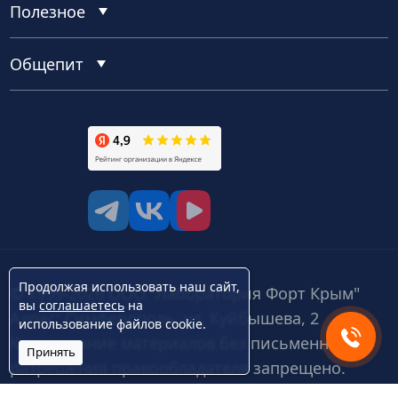
Полезное
Общепит
tg
vk
vk video
Продолжая использовать наш сайт,
© 1999-2026 ООО "Лаборатория Форт Крым"
вы
соглашаетесь
на
Адрес: Симферополь, ул. Куйбышева, 2
использование файлов cookie.
Копирование материалов без письменного
Принять
разрешения правообладателя запрещено.