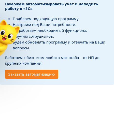
Поможем автоматизировать учет и наладить
работу в «1С»
Подберем подходящую программу.
✕
Настроим под Ваши потребности.
 и обучение
Разработаем необходимый функционал.
Обучим сотрудников.
чении
Будем обновлять программу и отвечать на Ваши
 сотрудника»
вопросы.
 978 ₽
Работаем с бизнесом любого масштаба – от ИП до
подарок
крупных компаний.
Заказать автоматизацию