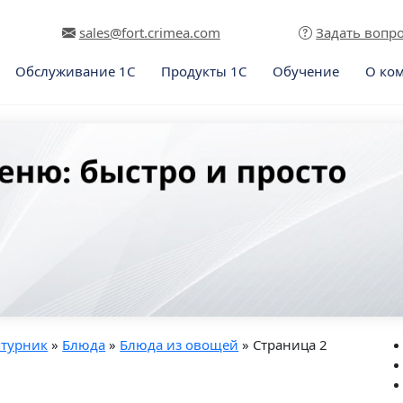
sales@fort.crimea.com
Задать вопр
Обслуживание 1С
Продукты 1С
Обучение
О ко
птурник
»
Блюда
»
Блюда из овощей
» Страница 2