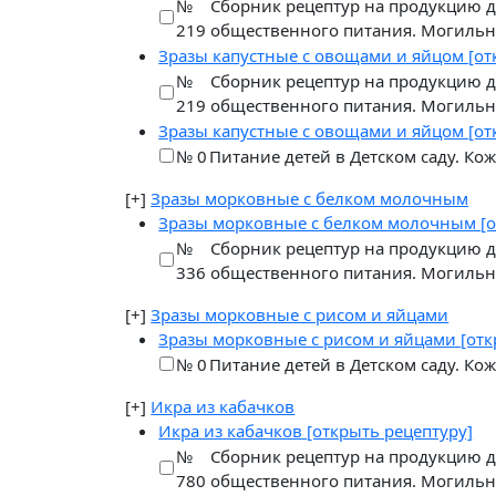
№
Сборник рецептур на продукцию д
219
общественного питания. Могильн
Зразы капустные с овощами и яйцом
[от
№
Сборник рецептур на продукцию д
219
общественного питания. Могильн
Зразы капустные с овощами и яйцом
[от
№ 0
Питание детей в Детском саду. Ко
[+]
Зразы морковные с белком молочным
Зразы морковные с белком молочным
[
№
Сборник рецептур на продукцию д
336
общественного питания. Могильн
[+]
Зразы морковные с рисом и яйцами
Зразы морковные с рисом и яйцами
[отк
№ 0
Питание детей в Детском саду. Ко
[+]
Икра из кабачков
Икра из кабачков
[открыть рецептуру]
№
Сборник рецептур на продукцию д
780
общественного питания. Могильн