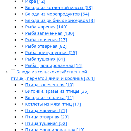
Икра
[12]
Блюда из котлетной массы
[53]
Блюда из морепродуктов
[64]
Блюда из рыбных консервов
[3]
Рыба жареная
[149]
Рыба запеченная
[130]
Рыба копченая
[27]
Рыба отварная
[82]
Рыба припущенная
[25]
Рыба тушеная
[81]
Рыба фаршированная
[14]
Блюда из сельскохозяйственной
птицы, пернатой дичи и кролика
[264]
Птица запеченная
[10]
Биточки, зразы из птицы
[35]
Блюда из кролика
[11]
Котлеты из мяса птиц
[17]
Птица жареная
[71]
Птица отварная
[23]
Птица тушеная
[52]
Птица фаршированная
[19]