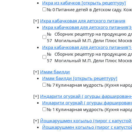
Икра из кабачков
[открыть рецептуру]
№ 0
Питание детей в Детском саду. Ко
[+]
Икра кабачковая для детского питания
Икра кабачковая для детского питания(3
№
Сборник рецептур на продукцию дл
57
Могильный М.П. Дели Плюс Москв
Икра кабачковая для детского питания(1
№
Сборник рецептур на продукцию дл
57
Могильный М.П. Дели Плюс Москв
[+]
Имам баилди
Имам баилди
[открыть рецептуру]
№ 7
Кулинарная мудрость (Кухня народо
[+]
Индарити огуркай ( огурцы фаршированн
Индарити огуркай ( огурцы фарширова
№ 1
Кулинарная мудрость (Кухня народо
[+]
Йошкарушмен когыльо (пирог с капустой
Йошкарушмен когыльо (пирог с капусто