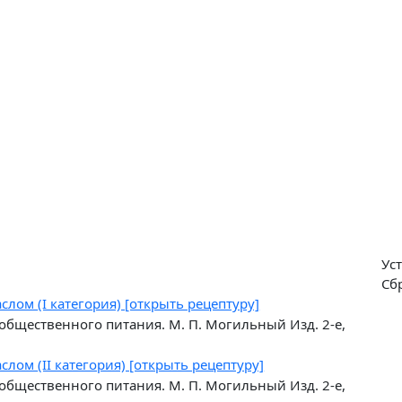
Ус
Сб
маслом
(I категория) [открыть рецептуру]
общественного питания. М. П. Могильный Изд. 2-е,
маслом
(II категория) [открыть рецептуру]
общественного питания. М. П. Могильный Изд. 2-е,