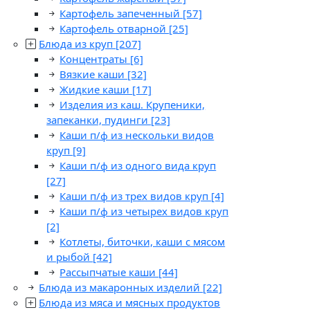
Картофель запеченный
[57]
Картофель отварной
[25]
Блюда из круп
[207]
Концентраты
[6]
Вязкие каши
[32]
Жидкие каши
[17]
Изделия из каш. Крупеники,
запеканки, пудинги
[23]
Каши п/ф из нескольки видов
круп
[9]
Каши п/ф из одного вида круп
[27]
Каши п/ф из трех видов круп
[4]
Каши п/ф из четырех видов круп
[2]
Котлеты, биточки, каши с мясом
и рыбой
[42]
Рассыпчатые каши
[44]
Блюда из макаронных изделий
[22]
Блюда из мяса и мясных продуктов