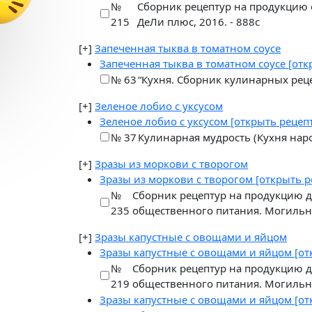
№
Сборник рецептур на продукцию 
215
ДеЛи плюс, 2016. - 888с
[+]
Запеченная тыква в томатном соусе
Запеченная тыква в томатном соусе
[отк
№ 63
“Кухня. Сборник кулинарных рец
[+]
Зеленое лобио с уксусом
Зеленое лобио с уксусом
[открыть рецеп
№ 37
Кулинарная мудрость (Кухня народ
[+]
Зразы из моркови с творогом
Зразы из моркови с творогом
[открыть р
№
Сборник рецептур на продукцию д
235
общественного питания. Могильн
[+]
Зразы капустные с овощами и яйцом
Зразы капустные с овощами и яйцом
[от
№
Сборник рецептур на продукцию д
219
общественного питания. Могильн
Зразы капустные с овощами и яйцом
[от