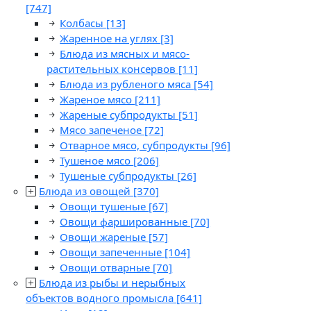
[747]
Колбасы
[13]
Жаренное на углях
[3]
Блюда из мясных и мясо-
растительных консервов
[11]
Блюда из рубленого мяса
[54]
Жареное мясо
[211]
Жареные субпродукты
[51]
Мясо запеченое
[72]
Отварное мясо, субпродукты
[96]
Тушеное мясо
[206]
Тушеные субпродукты
[26]
Блюда из овощей
[370]
Овощи тушеные
[67]
Овощи фаршированные
[70]
Овощи жареные
[57]
Овощи запеченные
[104]
Овощи отварные
[70]
Блюда из рыбы и нерыбных
объектов водного промысла
[641]